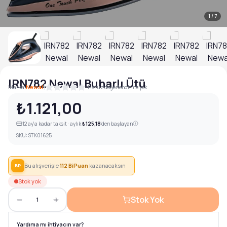
1
/
7
IRN782 Newal Buharlı Ütü
|
Marka:
Newal
Henüz değerlendirme yok
₺1.121,00
12
ay'a kadar taksit · aylık
₺125,18
'den başlayan
SKU:
STK01625
Bu alışverişle
112
BiPuan
kazanacaksın
BP
Stok yok
Stok Yok
1
Yardıma mı ihtiyacın var?