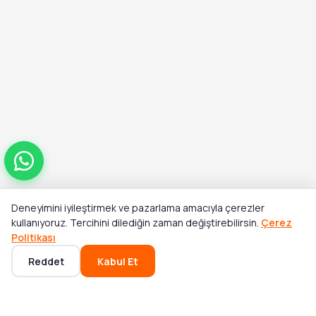
Deneyimini iyileştirmek ve pazarlama amacıyla çerezler
Toplam
kullanıyoruz. Tercihini dilediğin zaman değiştirebilirsin.
Çerez
Stok Yok
₺1.121,00
Politikası
Reddet
Kabul Et
Ana Sayfa
Kategoriler
Sepet
Favoriler
Hesabım