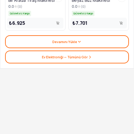
Bir Arada Tıraş Makinesi
Beyaz Buz Makinesi
0.0
0.0
(
0
)
(
0
)
Ücretsiz Kargo
Ücretsiz Kargo
₺6.925
₺7.701
Devamını Yükle
Ev Elektroniği
— Tümünü Gör