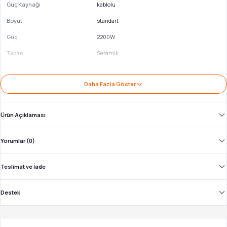
Güç Kaynağı
kablolu
Boyut
standart
Güç
2200W
Taban
Seramik
Şok Buhar
Evet
Daha Fazla Göster
Ürün Açıklaması
Yorumlar (0)
Teslimat ve İade
Destek