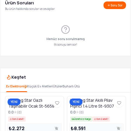
Ürün Soruları
Soru Sor
Bu ürün hakkında sorular ve cevaplar
Henüz soru sorulmamış
İlk soruyu sen sor!
Keşfet
Ev Elektroniği
Küçük Ev Aletleri
Ütüler
Buharlı Ütü
Winning Star Gazlı
Winning Star Akıllı Pilav
YENİ
YENİ
Taşınabilir Ocak St-5658
Pişirici 1.4 Litre St-9307
0.0
0.0
(
0
)
(
0
)
Son 2 adet!
Ücretsiz Kargo
Son 2 adet!
₺2.272
₺8.591