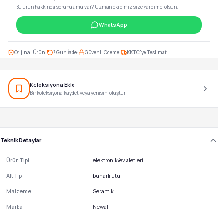
Bu ürün hakkında sorunuz mu var? Uzman ekibimiz size yardımcı olsun.
WhatsApp
·
·
·
Orijinal Ürün
7 Gün İade
Güvenli Ödeme
KKTC'ye Teslimat
Koleksiyona Ekle
Bir koleksiyona kaydet veya yenisini oluştur
Teknik Detaylar
Ürün Tipi
elektronik/ev aletleri
Alt Tip
buharlı ütü
Malzeme
Seramik
Marka
Newal