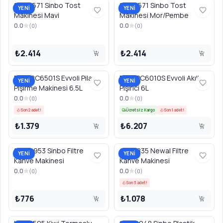
SSM2571 Sinbo Tost
SSM2571 Sinbo Tost
YENİ
YENİ
Makinesi Mavi
Makinesi Mor/Pembe
0.0
0.0
(
0
)
(
0
)
₺2.414
₺2.414
EVKARC6501S Evvoli Pilav
EVKAPC6010S Evvoli Akıllı
YENİ
YENİ
Pişirme Makinesi 6.5L
Pişirici 6L
0.0
0.0
(
0
)
(
0
)
Son 2 adet!
Ücretsiz Kargo
Son 1 adet!
₺1.379
₺6.207
SCM2953 Sinbo Filtre
COF3835 Newal Filtre
YENİ
YENİ
Kahve Makinesi
Kahve Makinesi
0.0
0.0
(
0
)
(
0
)
Son 3 adet!
₺776
₺1.078