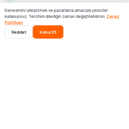
Deneyimini iyileştirmek ve pazarlama amacıyla çerezler
Toplam
kullanıyoruz. Tercihini dilediğin zaman değiştirebilirsin.
Çerez
Sepete Ekle
₺1.095,00
Politikası
Reddet
Kabul Et
Ana Sayfa
Kategoriler
Sepet
Favoriler
Hesabım
POPÜLER KATEGORILER
Mikser ve Blender
Bluetooth Hoparlör
Akıllı Saat
Elektrikli Süpürge
Notebook
Saç Tıraş Makinesi