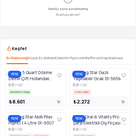
Henüz soru sorulmamış
İlk soruyu sen sor!
Keşfet
Ev Elektroniği
Küçük Ev Aletleri
Elektrikli Pişiriciler
Waffle ve Krep Makinesi
Lodge 5 Quart Dökme
Winning Star Gazlı
YENİ
YENİ
Demir Çift Hollandalı
Taşınabilir Ocak St-5658
Tencere - Siyah
0.0
0.0
(
0
)
(
0
)
Ücretsiz Kargo
Son 2 adet!
₺8.601
₺2.272
Winning Star Akıllı Pilav
Braun Oral-b Vitality Pro
YENİ
YENİ
Pişirici 1.4 Litre St-9307
Şarjlı Elektrikli Diş Fırçası -
Siyah
0.0
0.0
(
0
)
(
0
)