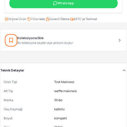
WhatsApp
·
·
·
Orijinal Ürün
7 Gün İade
Güvenli Ödeme
KKTC'ye Teslimat
Koleksiyona Ekle
Bir koleksiyona kaydet veya yenisini oluştur
Teknik Detaylar
Ürün Tipi
Tost Makinesi
Alt Tip
waffle makinesi
Marka
Sİnbo
Güç Kaynağı
kablolu
Boyut
kompakt