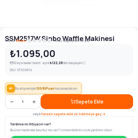
SSM2517W Sinbo Waffle Makinesi
|
Marka:
Sinbo
Henüz değerlendirme yok
₺1.095,00
12
ay'a kadar taksit · aylık
₺122,28
'den başlayan
SKU:
STK00874
Bu alışverişle
109
BiPuan
kazanacaksın
BP
Sepete Ekle
1
veya
hemen sepete ekle ve ödemeye geç →
Yardıma mı ihtiyacın var?
Bu ürün hakkında sorunuz mu var? Uzman ekibimiz size yardımcı olsun.