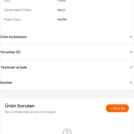
Güç
750W
Çıkarılabilir Plaka
Hayır
Plaka Türü
Waffle
Ürün Açıklaması
Yorumlar (0)
Teslimat ve İade
Destek
Ürün Soruları
Soru Sor
Bu ürün hakkında sorular ve cevaplar