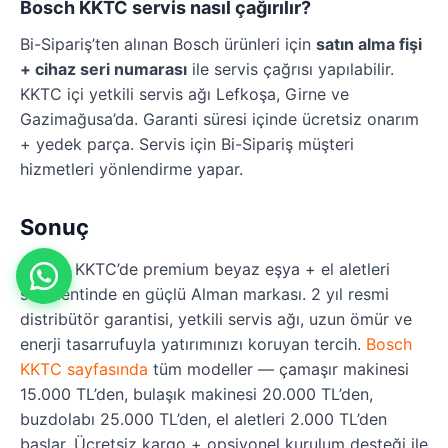
Bosch KKTC servis nasıl çağırılır?
Bi-Sipariş’ten alınan Bosch ürünleri için
satın alma fişi
+ cihaz seri numarası
ile servis çağrısı yapılabilir.
KKTC içi yetkili servis ağı Lefkoşa, Girne ve
Gazimağusa’da. Garanti süresi içinde ücretsiz onarım
+ yedek parça. Servis için Bi-Sipariş müşteri
hizmetleri yönlendirme yapar.
Sonuç
Bosch, KKTC’de premium beyaz eşya + el aletleri
segmentinde en güçlü Alman markası. 2 yıl resmi
distribütör garantisi, yetkili servis ağı, uzun ömür ve
enerji tasarrufuyla yatırımınızı koruyan tercih.
Bosch
KKTC sayfasında
tüm modeller — çamaşır makinesi
15.000 TL’den, bulaşık makinesi 20.000 TL’den,
buzdolabı 25.000 TL’den, el aletleri 2.000 TL’den
başlar. Ücretsiz kargo + opsiyonel kurulum desteği ile