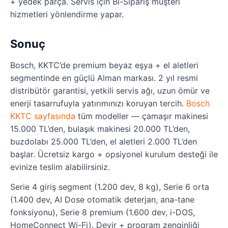
+ yedek parça. Servis için Bi-Sipariş müşteri
hizmetleri yönlendirme yapar.
Sonuç
Bosch, KKTC’de premium beyaz eşya + el aletleri
segmentinde en güçlü Alman markası. 2 yıl resmi
distribütör garantisi, yetkili servis ağı, uzun ömür ve
enerji tasarrufuyla yatırımınızı koruyan tercih.
Bosch
KKTC sayfasında
tüm modeller — çamaşır makinesi
15.000 TL’den, bulaşık makinesi 20.000 TL’den,
buzdolabı 25.000 TL’den, el aletleri 2.000 TL’den
başlar. Ücretsiz kargo + opsiyonel kurulum desteği ile
evinize teslim alabilirsiniz.
Serie 4 giriş segment (1.200 dev, 8 kg), Serie 6 orta
(1.400 dev, AI Dose otomatik deterjan, ana-tane
fonksiyonu), Serie 8 premium (1.600 dev, i-DOS,
HomeConnect Wi-Fi). Devir + program zenginliği