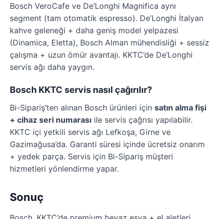
Bosch VeroCafe ve De’Longhi Magnifica aynı
segment (tam otomatik espresso). De’Longhi İtalyan
kahve geleneği + daha geniş model yelpazesi
(Dinamica, Eletta), Bosch Alman mühendisliği + sessiz
çalışma + uzun ömür avantajı. KKTC’de De’Longhi
servis ağı daha yaygın.
Bosch KKTC servis nasıl çağırılır?
Bi-Sipariş’ten alınan Bosch ürünleri için
satın alma fişi
+ cihaz seri numarası
ile servis çağrısı yapılabilir.
KKTC içi yetkili servis ağı Lefkoşa, Girne ve
Gazimağusa’da. Garanti süresi içinde ücretsiz onarım
+ yedek parça. Servis için Bi-Sipariş müşteri
hizmetleri yönlendirme yapar.
Sonuç
Bosch, KKTC’de premium beyaz eşya + el aletleri