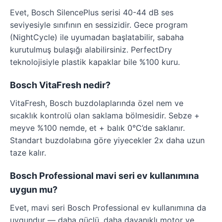
Evet, Bosch SilencePlus serisi 40-44 dB ses
seviyesiyle sınıfının en sessizidir. Gece program
(NightCycle) ile uyumadan başlatabilir, sabaha
kurutulmuş bulaşığı alabilirsiniz. PerfectDry
teknolojisiyle plastik kapaklar bile %100 kuru.
Bosch VitaFresh nedir?
VitaFresh, Bosch buzdolaplarında özel nem ve
sıcaklık kontrolü olan saklama bölmesidir. Sebze +
meyve %100 nemde, et + balık 0°C’de saklanır.
Standart buzdolabına göre yiyecekler 2x daha uzun
taze kalır.
Bosch Professional mavi seri ev kullanımına
uygun mu?
Evet, mavi seri Bosch Professional ev kullanımına da
uygundur — daha güçlü, daha dayanıklı motor ve