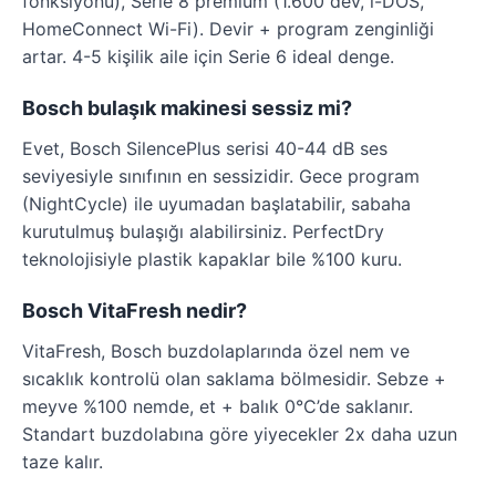
fonksiyonu), Serie 8 premium (1.600 dev, i-DOS,
HomeConnect Wi-Fi). Devir + program zenginliği
artar. 4-5 kişilik aile için Serie 6 ideal denge.
Bosch bulaşık makinesi sessiz mi?
Evet, Bosch SilencePlus serisi 40-44 dB ses
seviyesiyle sınıfının en sessizidir. Gece program
(NightCycle) ile uyumadan başlatabilir, sabaha
kurutulmuş bulaşığı alabilirsiniz. PerfectDry
teknolojisiyle plastik kapaklar bile %100 kuru.
Bosch VitaFresh nedir?
VitaFresh, Bosch buzdolaplarında özel nem ve
sıcaklık kontrolü olan saklama bölmesidir. Sebze +
meyve %100 nemde, et + balık 0°C’de saklanır.
Standart buzdolabına göre yiyecekler 2x daha uzun
taze kalır.