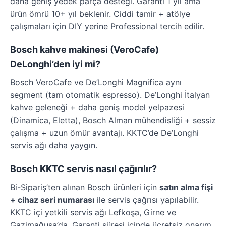
daha geniş yedek parça desteği. Garanti 1 yıl ama
ürün ömrü 10+ yıl beklenir. Ciddi tamir + atölye
çalışmaları için DIY yerine Professional tercih edilir.
Bosch kahve makinesi (VeroCafe)
DeLonghi’den iyi mi?
Bosch VeroCafe ve De’Longhi Magnifica aynı
segment (tam otomatik espresso). De’Longhi İtalyan
kahve geleneği + daha geniş model yelpazesi
(Dinamica, Eletta), Bosch Alman mühendisliği + sessiz
çalışma + uzun ömür avantajı. KKTC’de De’Longhi
servis ağı daha yaygın.
Bosch KKTC servis nasıl çağırılır?
Bi-Sipariş’ten alınan Bosch ürünleri için
satın alma fişi
+ cihaz seri numarası
ile servis çağrısı yapılabilir.
KKTC içi yetkili servis ağı Lefkoşa, Girne ve
Gazimağusa’da. Garanti süresi içinde ücretsiz onarım