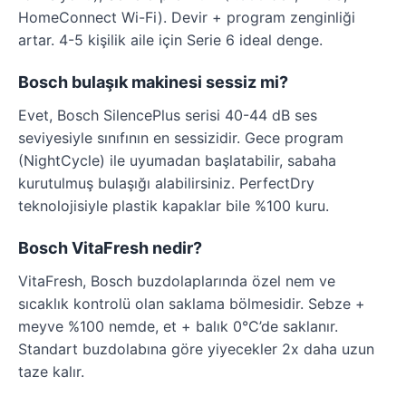
HomeConnect Wi-Fi). Devir + program zenginliği
artar. 4-5 kişilik aile için Serie 6 ideal denge.
Bosch bulaşık makinesi sessiz mi?
Evet, Bosch SilencePlus serisi 40-44 dB ses
seviyesiyle sınıfının en sessizidir. Gece program
(NightCycle) ile uyumadan başlatabilir, sabaha
kurutulmuş bulaşığı alabilirsiniz. PerfectDry
teknolojisiyle plastik kapaklar bile %100 kuru.
Bosch VitaFresh nedir?
VitaFresh, Bosch buzdolaplarında özel nem ve
sıcaklık kontrolü olan saklama bölmesidir. Sebze +
meyve %100 nemde, et + balık 0°C’de saklanır.
Standart buzdolabına göre yiyecekler 2x daha uzun
taze kalır.