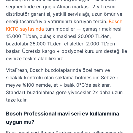
segmentinde en güçlü Alman markası. 2 yıl resmi
distribütör garantisi, yetkili servis ağı, uzun ömür ve
enerji tasarrufuyla yatırımınızı koruyan tercih.
Bosch
KKTC sayfasında
tüm modeller — çamaşır makinesi
15.000 TL’den, bulaşık makinesi 20.000 TL’den,
buzdolabı 25.000 TL’den, el aletleri 2.000 TL’den
başlar. Ücretsiz kargo + opsiyonel kurulum desteği ile
evinize teslim alabilirsiniz.
VitaFresh, Bosch buzdolaplarında özel nem ve
sıcaklık kontrolü olan saklama bölmesidir. Sebze +
meyve %100 nemde, et + balık 0°C’de saklanır.
Standart buzdolabına göre yiyecekler 2x daha uzun
taze kalır.
Bosch Professional mavi seri ev kullanımına
uygun mu?
Evet, mavi seri Bosch Professional ev kullanımına da