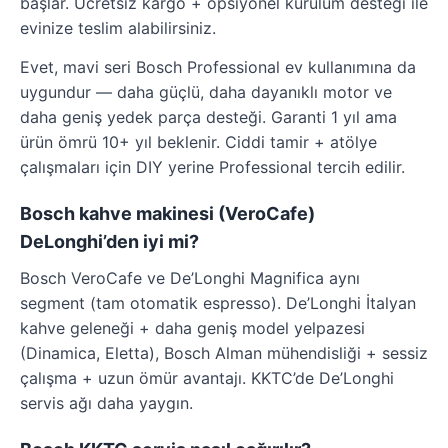
başlar. Ücretsiz kargo + opsiyonel kurulum desteği ile
evinize teslim alabilirsiniz.
Evet, mavi seri Bosch Professional ev kullanımına da
uygundur — daha güçlü, daha dayanıklı motor ve
daha geniş yedek parça desteği. Garanti 1 yıl ama
ürün ömrü 10+ yıl beklenir. Ciddi tamir + atölye
çalışmaları için DIY yerine Professional tercih edilir.
Bosch kahve makinesi (VeroCafe)
DeLonghi’den iyi mi?
Bosch VeroCafe ve De’Longhi Magnifica aynı
segment (tam otomatik espresso). De’Longhi İtalyan
kahve geleneği + daha geniş model yelpazesi
(Dinamica, Eletta), Bosch Alman mühendisliği + sessiz
çalışma + uzun ömür avantajı. KKTC’de De’Longhi
servis ağı daha yaygın.