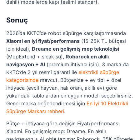
dahil) modellerde kapı teslimi standart.
Sonuç
2026’da KKTC’de robot süpürge karşılaştırmasında
Xiaomi en iyi fiyat/performans
(15-25K TL bütçesi
için ideal),
Dreame en gelişmiş mop teknolojisi
(MopExtend + sıcak su),
Roborock en akıllı
navigasyon + AI
(premium ihtiyacı için). 3 marka da
KKTC’de 2 yıl resmi garanti ile
elektrikli süpürge
kategorisinde
mevcut. Bütçenize + ev tipi + özel
ihtiyaca (evcil hayvan, halı oranı, akıllı ev) göre
yukarıdaki tablolardan en uygun modeli seçebilirsiniz.
Genel marka değerlendirmesi için
En İyi 10 Elektrikli
Süpürge Markası rehberi
.
Bütçe + ihtiyaca göre değişir. Fiyat/performans:
Xiaomi. En gelişmiş mop: Dreame. En akıllı
navigasyon + AI obje tanıma: Roborock. 25K bütçede