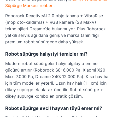
Süpürge Markası rehberi
.
Roborock ReactiveAI 2.0 obje tanıma + VibraRise
(mop oto-kaldırma) + RGB kamera (S8 MaxV)
teknolojileri Dreame’de bulunmuyor. Plus Roborock
yetkili servis ağı daha geniş ve marka tanınırlığı
premium robot süpürgede daha yüksek.
Robot süpürge halıyı iyi temizler mi?
Modern robot süpürgeler halıyı algılayıp emme
gücünü artırır (Roborock S8: 6.000 Pa, Xiaomi X20
Max: 7.000 Pa, Dreame X40: 12.000 Pa). Kısa hav halı
için tüm modeller yeterli. Uzun hav halı (1+ cm) için
dikey süpürge ek olarak önerilir. Robot süpürge +
dikey süpürge kombo en pratik çözüm.
Robot süpürge evcil hayvan tüyü emer mi?