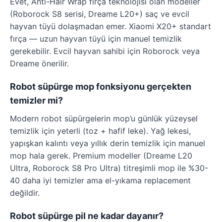
Evet, Anti-Hair Wrap fırça teknolojisi olan modeller
(Roborock S8 serisi, Dreame L20+) saç ve evcil
hayvan tüyü dolaşmadan emer. Xiaomi X20+ standart
fırça — uzun hayvan tüyü için manuel temizlik
gerekebilir. Evcil hayvan sahibi için Roborock veya
Dreame önerilir.
Robot süpürge mop fonksiyonu gerçekten
temizler mi?
Modern robot süpürgelerin mop’u günlük yüzeysel
temizlik için yeterli (toz + hafif leke). Yağ lekesi,
yapışkan kalıntı veya yıllık derin temizlik için manuel
mop hala gerek. Premium modeller (Dreame L20
Ultra, Roborock S8 Pro Ultra) titreşimli mop ile %30-
40 daha iyi temizler ama el-yıkama replacement
değildir.
Robot süpürge pil ne kadar dayanır?