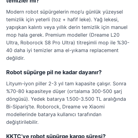
temizler mi?
Modern robot süpürgelerin mop’u günlük yüzeysel
temizlik için yeterli (toz + hafif leke). Yağ lekesi,
yapışkan kalıntı veya yıllık derin temizlik için manuel
mop hala gerek. Premium modeller (Dreame L20
Ultra, Roborock S8 Pro Ultra) titreşimli mop ile %30-
40 daha iyi temizler ama el-yıkama replacement
değildir.
Robot süpürge pil ne kadar dayanır?
Lityum-iyon piller 2-3 yıl tam kapasite çalışır. Sonra
%70-80 kapasiteye düşer (ortalama 300-500 şarj
döngüsü). Yedek batarya 1.500-3.500 TL aralığında
Bi-Sipariş’te. Roborock, Dreame ve Xiaomi
modellerinde batarya kullanıcı tarafından
değiştirilebilir.
KKTC’ye robot süpürge kargo süresi?