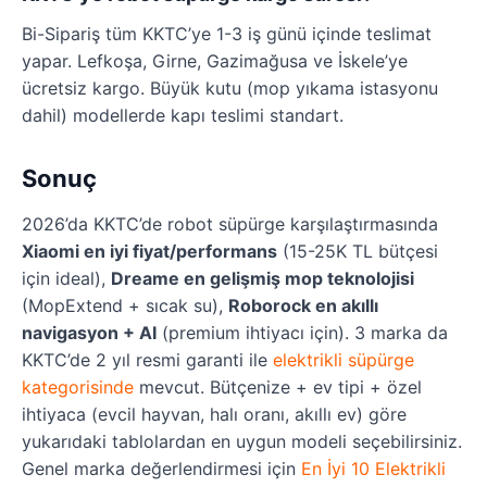
Bi-Sipariş tüm KKTC’ye 1-3 iş günü içinde teslimat
yapar. Lefkoşa, Girne, Gazimağusa ve İskele’ye
ücretsiz kargo. Büyük kutu (mop yıkama istasyonu
dahil) modellerde kapı teslimi standart.
Sonuç
2026’da KKTC’de robot süpürge karşılaştırmasında
Xiaomi en iyi fiyat/performans
(15-25K TL bütçesi
için ideal),
Dreame en gelişmiş mop teknolojisi
(MopExtend + sıcak su),
Roborock en akıllı
navigasyon + AI
(premium ihtiyacı için). 3 marka da
KKTC’de 2 yıl resmi garanti ile
elektrikli süpürge
kategorisinde
mevcut. Bütçenize + ev tipi + özel
ihtiyaca (evcil hayvan, halı oranı, akıllı ev) göre
yukarıdaki tablolardan en uygun modeli seçebilirsiniz.
Genel marka değerlendirmesi için
En İyi 10 Elektrikli