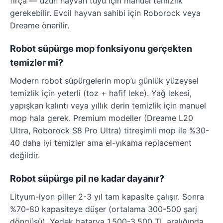
fırça — uzun hayvan tüyü için manuel temizlik
gerekebilir. Evcil hayvan sahibi için Roborock veya
Dreame önerilir.
Robot süpürge mop fonksiyonu gerçekten
temizler mi?
Modern robot süpürgelerin mop’u günlük yüzeysel
temizlik için yeterli (toz + hafif leke). Yağ lekesi,
yapışkan kalıntı veya yıllık derin temizlik için manuel
mop hala gerek. Premium modeller (Dreame L20
Ultra, Roborock S8 Pro Ultra) titreşimli mop ile %30-
40 daha iyi temizler ama el-yıkama replacement
değildir.
Robot süpürge pil ne kadar dayanır?
Lityum-iyon piller 2-3 yıl tam kapasite çalışır. Sonra
%70-80 kapasiteye düşer (ortalama 300-500 şarj
döngüsü). Yedek batarya 1.500-3.500 TL aralığında