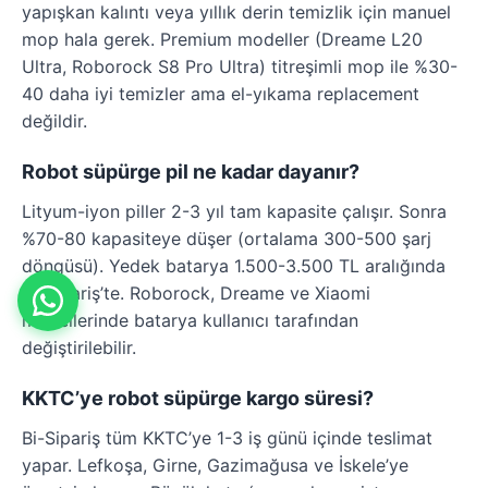
yapışkan kalıntı veya yıllık derin temizlik için manuel
mop hala gerek. Premium modeller (Dreame L20
Ultra, Roborock S8 Pro Ultra) titreşimli mop ile %30-
40 daha iyi temizler ama el-yıkama replacement
değildir.
Robot süpürge pil ne kadar dayanır?
Lityum-iyon piller 2-3 yıl tam kapasite çalışır. Sonra
%70-80 kapasiteye düşer (ortalama 300-500 şarj
döngüsü). Yedek batarya 1.500-3.500 TL aralığında
Bi-Sipariş’te. Roborock, Dreame ve Xiaomi
modellerinde batarya kullanıcı tarafından
değiştirilebilir.
KKTC’ye robot süpürge kargo süresi?
Bi-Sipariş tüm KKTC’ye 1-3 iş günü içinde teslimat
yapar. Lefkoşa, Girne, Gazimağusa ve İskele’ye