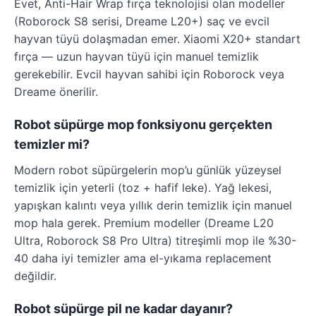
Evet, Anti-Hair Wrap fırça teknolojisi olan modeller
(Roborock S8 serisi, Dreame L20+) saç ve evcil
hayvan tüyü dolaşmadan emer. Xiaomi X20+ standart
fırça — uzun hayvan tüyü için manuel temizlik
gerekebilir. Evcil hayvan sahibi için Roborock veya
Dreame önerilir.
Robot süpürge mop fonksiyonu gerçekten
temizler mi?
Modern robot süpürgelerin mop’u günlük yüzeysel
temizlik için yeterli (toz + hafif leke). Yağ lekesi,
yapışkan kalıntı veya yıllık derin temizlik için manuel
mop hala gerek. Premium modeller (Dreame L20
Ultra, Roborock S8 Pro Ultra) titreşimli mop ile %30-
40 daha iyi temizler ama el-yıkama replacement
değildir.
Robot süpürge pil ne kadar dayanır?