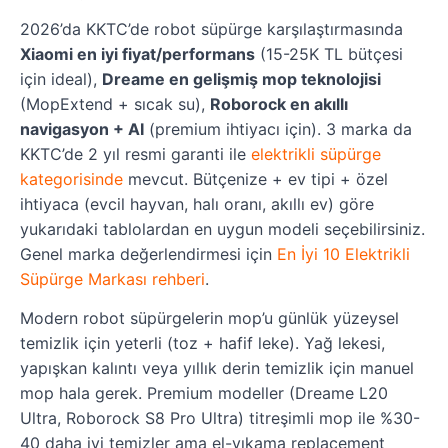
2026’da KKTC’de robot süpürge karşılaştırmasında
Xiaomi en iyi fiyat/performans
(15-25K TL bütçesi
için ideal),
Dreame en gelişmiş mop teknolojisi
(MopExtend + sıcak su),
Roborock en akıllı
navigasyon + AI
(premium ihtiyacı için). 3 marka da
KKTC’de 2 yıl resmi garanti ile
elektrikli süpürge
kategorisinde
mevcut. Bütçenize + ev tipi + özel
ihtiyaca (evcil hayvan, halı oranı, akıllı ev) göre
yukarıdaki tablolardan en uygun modeli seçebilirsiniz.
Genel marka değerlendirmesi için
En İyi 10 Elektrikli
Süpürge Markası rehberi
.
Modern robot süpürgelerin mop’u günlük yüzeysel
temizlik için yeterli (toz + hafif leke). Yağ lekesi,
yapışkan kalıntı veya yıllık derin temizlik için manuel
mop hala gerek. Premium modeller (Dreame L20
Ultra, Roborock S8 Pro Ultra) titreşimli mop ile %30-
40 daha iyi temizler ama el-yıkama replacement