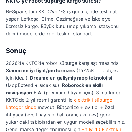
KKTC’ye robot süpürge kargo süresi?
Bi-Sipariş tüm KKTC’ye 1-3 iş günü içinde teslimat
yapar. Lefkoşa, Girne, Gazimağusa ve İskele’ye
ücretsiz kargo. Büyük kutu (mop yıkama istasyonu
dahil) modellerde kapı teslimi standart.
Sonuç
2026’da KKTC’de robot süpürge karşılaştırmasında
Xiaomi en iyi fiyat/performans
(15-25K TL bütçesi
için ideal),
Dreame en gelişmiş mop teknolojisi
(MopExtend + sıcak su),
Roborock en akıllı
navigasyon + AI
(premium ihtiyacı için). 3 marka da
KKTC’de 2 yıl resmi garanti ile
elektrikli süpürge
kategorisinde
mevcut. Bütçenize + ev tipi + özel
ihtiyaca (evcil hayvan, halı oranı, akıllı ev) göre
yukarıdaki tablolardan en uygun modeli seçebilirsiniz.
Genel marka değerlendirmesi için
En İyi 10 Elektrikli