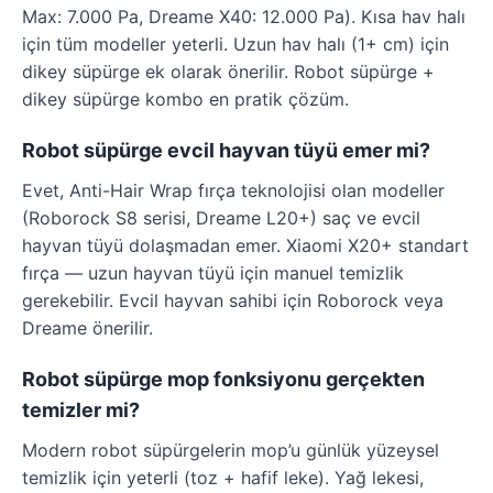
Max: 7.000 Pa, Dreame X40: 12.000 Pa). Kısa hav halı
için tüm modeller yeterli. Uzun hav halı (1+ cm) için
dikey süpürge ek olarak önerilir. Robot süpürge +
dikey süpürge kombo en pratik çözüm.
Robot süpürge evcil hayvan tüyü emer mi?
Evet, Anti-Hair Wrap fırça teknolojisi olan modeller
(Roborock S8 serisi, Dreame L20+) saç ve evcil
hayvan tüyü dolaşmadan emer. Xiaomi X20+ standart
fırça — uzun hayvan tüyü için manuel temizlik
gerekebilir. Evcil hayvan sahibi için Roborock veya
Dreame önerilir.
Robot süpürge mop fonksiyonu gerçekten
temizler mi?
Modern robot süpürgelerin mop’u günlük yüzeysel
temizlik için yeterli (toz + hafif leke). Yağ lekesi,