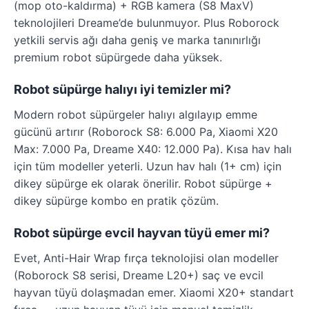
(mop oto-kaldırma) + RGB kamera (S8 MaxV)
teknolojileri Dreame’de bulunmuyor. Plus Roborock
yetkili servis ağı daha geniş ve marka tanınırlığı
premium robot süpürgede daha yüksek.
Robot süpürge halıyı iyi temizler mi?
Modern robot süpürgeler halıyı algılayıp emme
gücünü artırır (Roborock S8: 6.000 Pa, Xiaomi X20
Max: 7.000 Pa, Dreame X40: 12.000 Pa). Kısa hav halı
için tüm modeller yeterli. Uzun hav halı (1+ cm) için
dikey süpürge ek olarak önerilir. Robot süpürge +
dikey süpürge kombo en pratik çözüm.
Robot süpürge evcil hayvan tüyü emer mi?
Evet, Anti-Hair Wrap fırça teknolojisi olan modeller
(Roborock S8 serisi, Dreame L20+) saç ve evcil
hayvan tüyü dolaşmadan emer. Xiaomi X20+ standart