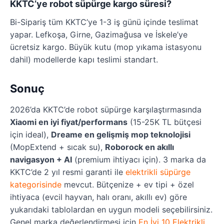
KKTC’ye robot süpürge kargo süresi?
Bi-Sipariş tüm KKTC’ye 1-3 iş günü içinde teslimat
yapar. Lefkoşa, Girne, Gazimağusa ve İskele’ye
ücretsiz kargo. Büyük kutu (mop yıkama istasyonu
dahil) modellerde kapı teslimi standart.
Sonuç
2026’da KKTC’de robot süpürge karşılaştırmasında
Xiaomi en iyi fiyat/performans
(15-25K TL bütçesi
için ideal),
Dreame en gelişmiş mop teknolojisi
(MopExtend + sıcak su),
Roborock en akıllı
navigasyon + AI
(premium ihtiyacı için). 3 marka da
KKTC’de 2 yıl resmi garanti ile
elektrikli süpürge
kategorisinde
mevcut. Bütçenize + ev tipi + özel
ihtiyaca (evcil hayvan, halı oranı, akıllı ev) göre
yukarıdaki tablolardan en uygun modeli seçebilirsiniz.
Genel marka değerlendirmesi için
En İyi 10 Elektrikli