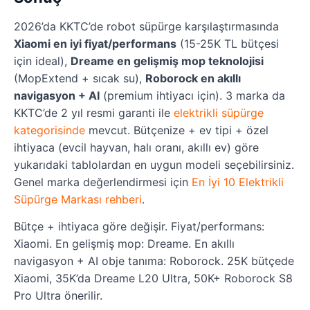
2026’da KKTC’de robot süpürge karşılaştırmasında
Xiaomi en iyi fiyat/performans
(15-25K TL bütçesi
için ideal),
Dreame en gelişmiş mop teknolojisi
(MopExtend + sıcak su),
Roborock en akıllı
navigasyon + AI
(premium ihtiyacı için). 3 marka da
KKTC’de 2 yıl resmi garanti ile
elektrikli süpürge
kategorisinde
mevcut. Bütçenize + ev tipi + özel
ihtiyaca (evcil hayvan, halı oranı, akıllı ev) göre
yukarıdaki tablolardan en uygun modeli seçebilirsiniz.
Genel marka değerlendirmesi için
En İyi 10 Elektrikli
Süpürge Markası rehberi
.
Bütçe + ihtiyaca göre değişir. Fiyat/performans:
Xiaomi. En gelişmiş mop: Dreame. En akıllı
navigasyon + AI obje tanıma: Roborock. 25K bütçede
Xiaomi, 35K’da Dreame L20 Ultra, 50K+ Roborock S8
Pro Ultra önerilir.