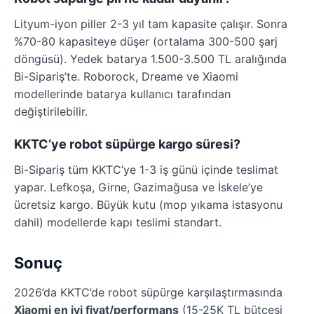
Lityum-iyon piller 2-3 yıl tam kapasite çalışır. Sonra
%70-80 kapasiteye düşer (ortalama 300-500 şarj
döngüsü). Yedek batarya 1.500-3.500 TL aralığında
Bi-Sipariş’te. Roborock, Dreame ve Xiaomi
modellerinde batarya kullanıcı tarafından
değiştirilebilir.
KKTC’ye robot süpürge kargo süresi?
Bi-Sipariş tüm KKTC’ye 1-3 iş günü içinde teslimat
yapar. Lefkoşa, Girne, Gazimağusa ve İskele’ye
ücretsiz kargo. Büyük kutu (mop yıkama istasyonu
dahil) modellerde kapı teslimi standart.
Sonuç
2026’da KKTC’de robot süpürge karşılaştırmasında
Xiaomi en iyi fiyat/performans
(15-25K TL bütçesi