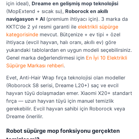
için ideal),
Dreame en gelişmiş mop teknolojisi
(MopExtend + sıcak su),
Roborock en akıllı
navigasyon + AI
(premium ihtiyacı için). 3 marka da
KKTC’de 2 yıl resmi garanti ile
elektrikli süpürge
kategorisinde
mevcut. Bütçenize + ev tipi + özel
ihtiyaca (evcil hayvan, halı oranı, akıllı ev) göre
yukarıdaki tablolardan en uygun modeli seçebilirsiniz.
Genel marka değerlendirmesi için
En İyi 10 Elektrikli
Süpürge Markası rehberi
.
Evet, Anti-Hair Wrap fırça teknolojisi olan modeller
(Roborock S8 serisi, Dreame L20+) saç ve evcil
hayvan tüyü dolaşmadan emer. Xiaomi X20+ standart
fırça — uzun hayvan tüyü için manuel temizlik
gerekebilir. Evcil hayvan sahibi için Roborock veya
Dreame önerilir.
Robot süpürge mop fonksiyonu gerçekten