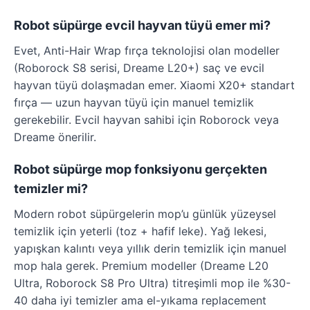
Robot süpürge evcil hayvan tüyü emer mi?
Evet, Anti-Hair Wrap fırça teknolojisi olan modeller
(Roborock S8 serisi, Dreame L20+) saç ve evcil
hayvan tüyü dolaşmadan emer. Xiaomi X20+ standart
fırça — uzun hayvan tüyü için manuel temizlik
gerekebilir. Evcil hayvan sahibi için Roborock veya
Dreame önerilir.
Robot süpürge mop fonksiyonu gerçekten
temizler mi?
Modern robot süpürgelerin mop’u günlük yüzeysel
temizlik için yeterli (toz + hafif leke). Yağ lekesi,
yapışkan kalıntı veya yıllık derin temizlik için manuel
mop hala gerek. Premium modeller (Dreame L20
Ultra, Roborock S8 Pro Ultra) titreşimli mop ile %30-
40 daha iyi temizler ama el-yıkama replacement