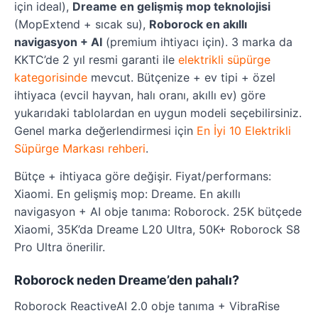
için ideal),
Dreame en gelişmiş mop teknolojisi
(MopExtend + sıcak su),
Roborock en akıllı
navigasyon + AI
(premium ihtiyacı için). 3 marka da
KKTC’de 2 yıl resmi garanti ile
elektrikli süpürge
kategorisinde
mevcut. Bütçenize + ev tipi + özel
ihtiyaca (evcil hayvan, halı oranı, akıllı ev) göre
yukarıdaki tablolardan en uygun modeli seçebilirsiniz.
Genel marka değerlendirmesi için
En İyi 10 Elektrikli
Süpürge Markası rehberi
.
Bütçe + ihtiyaca göre değişir. Fiyat/performans:
Xiaomi. En gelişmiş mop: Dreame. En akıllı
navigasyon + AI obje tanıma: Roborock. 25K bütçede
Xiaomi, 35K’da Dreame L20 Ultra, 50K+ Roborock S8
Pro Ultra önerilir.
Roborock neden Dreame’den pahalı?
Roborock ReactiveAI 2.0 obje tanıma + VibraRise