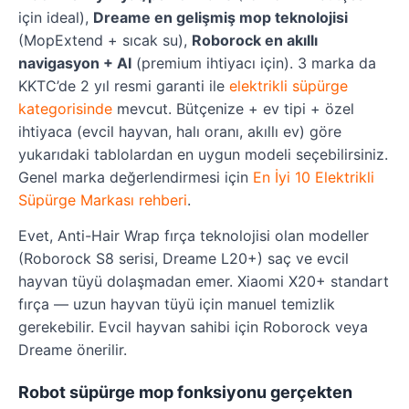
için ideal),
Dreame en gelişmiş mop teknolojisi
(MopExtend + sıcak su),
Roborock en akıllı
navigasyon + AI
(premium ihtiyacı için). 3 marka da
KKTC’de 2 yıl resmi garanti ile
elektrikli süpürge
kategorisinde
mevcut. Bütçenize + ev tipi + özel
ihtiyaca (evcil hayvan, halı oranı, akıllı ev) göre
yukarıdaki tablolardan en uygun modeli seçebilirsiniz.
Genel marka değerlendirmesi için
En İyi 10 Elektrikli
Süpürge Markası rehberi
.
Evet, Anti-Hair Wrap fırça teknolojisi olan modeller
(Roborock S8 serisi, Dreame L20+) saç ve evcil
hayvan tüyü dolaşmadan emer. Xiaomi X20+ standart
fırça — uzun hayvan tüyü için manuel temizlik
gerekebilir. Evcil hayvan sahibi için Roborock veya
Dreame önerilir.
Robot süpürge mop fonksiyonu gerçekten