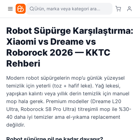
Ürün, marka veya kategori ara...
Robot Süpürge Karşılaştırma:
Xiaomi vs Dreame vs
Roborock 2026 — KKTC
Rehberi
Modern robot süpürgelerin mop’u günlük yüzeysel
temizlik için yeterli (toz + hafif leke). Yağ lekesi,
yapışkan kalıntı veya yıllık derin temizlik için manuel
mop hala gerek. Premium modeller (Dreame L20
Ultra, Roborock S8 Pro Ultra) titreşimli mop ile %30-
40 daha iyi temizler ama el-yıkama replacement
değildir.
Robot süpürge pil ne kadar dayanır?