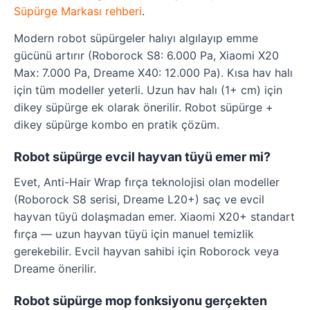
Süpürge Markası rehberi
.
Modern robot süpürgeler halıyı algılayıp emme
gücünü artırır (Roborock S8: 6.000 Pa, Xiaomi X20
Max: 7.000 Pa, Dreame X40: 12.000 Pa). Kısa hav halı
için tüm modeller yeterli. Uzun hav halı (1+ cm) için
dikey süpürge ek olarak önerilir. Robot süpürge +
dikey süpürge kombo en pratik çözüm.
Robot süpürge evcil hayvan tüyü emer mi?
Evet, Anti-Hair Wrap fırça teknolojisi olan modeller
(Roborock S8 serisi, Dreame L20+) saç ve evcil
hayvan tüyü dolaşmadan emer. Xiaomi X20+ standart
fırça — uzun hayvan tüyü için manuel temizlik
gerekebilir. Evcil hayvan sahibi için Roborock veya
Dreame önerilir.
Robot süpürge mop fonksiyonu gerçekten