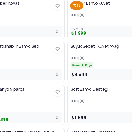
bek Kovası
Katlanır Banyo Küveti
%33
0.0
(
0
)
₺2.999
₺1.999
tlanabılır Banyo Seti
Büyük Sepetli Küvet Ayağı
0.0
(
0
)
Ücretsiz Kargo
₺3.499
anyo 5 parça
Soft Banyo Desteği
0.0
(
0
)
₺1.699
1.399