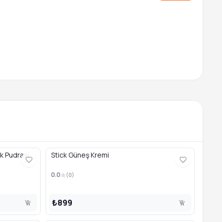
k Pudrası
Stick Güneş Kremi
0.0
(
0
)
₺899