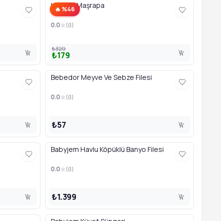
Katlanır Maşrapa
🔥 %46
0.0
(
0
)
₺329
₺179
Bebedor Meyve Ve Sebze Filesi
0.0
(
0
)
₺57
Babyjem Havlu Köpüklü Banyo Filesi
0.0
(
0
)
₺1.399