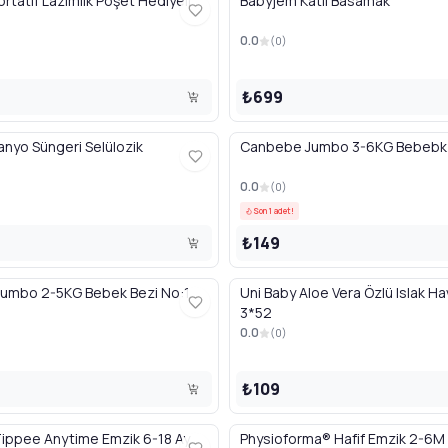
rtatif Lazımlık Poşet Hediyeli
Babyjem Katlı Basamak
0.0
(
0
)
₺699
nyo Süngeri Selülozik
Canbebe Jumbo 3-6KG Bebebk 
0.0
(
0
)
Son 1 adet!
₺149
umbo 2-5KG Bebek Bezi No:1
Uni Baby Aloe Vera Özlü Islak Hav
3*52
0.0
(
0
)
₺109
ppee Anytime Emzik 6-18 Ay
Physioforma® Hafif Emzik 2-6M