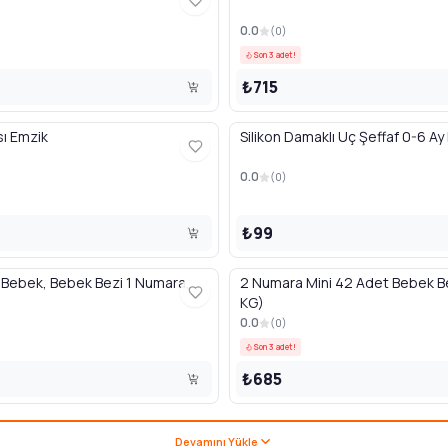
0.0
(
0
)
Son 3 adet!
₺715
sı Emzik
Silikon Damaklı Uç Şeffaf 0-6 Ay
0.0
(
0
)
₺99
f Bebek, Bebek Bezi 1 Numara,
2 Numara Mini 42 Adet Bebek B
KG)
0.0
(
0
)
Son 3 adet!
₺685
Devamını Yükle