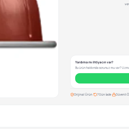
ve
Yardıma mı ihtiyacın var?
Bu ürün hakkında sorunuz mu var? Uzman
·
·
Orijinal Ürün
7 Gün İade
Güvenli 