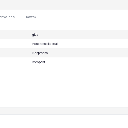
at ve İade
Destek
gida
nespresso kapsul
Nespresso
kompakt