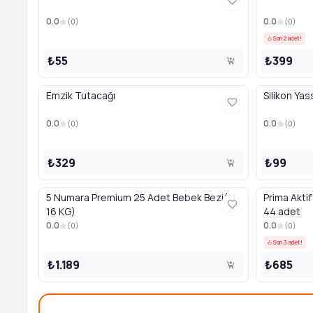
0.0
0.0
(
0
)
(
0
)
Son 2 adet!
₺55
₺399
Emzik Tutacağı
Silikon Yas
0.0
0.0
(
0
)
(
0
)
₺329
₺99
5 Numara Premium 25 Adet Bebek Bezi(11-
Prima Akti
16 KG)
44 adet
0.0
0.0
(
0
)
(
0
)
Son 3 adet!
₺1.189
₺685