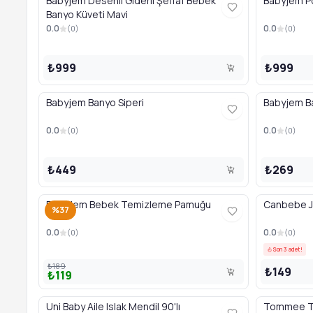
Babyjem Desenli Giderli Şeffaf Bebek
Babyjem Po
Banyo Küveti Mavi
0.0
0.0
(
0
)
(
0
)
₺999
₺999
Babyjem Banyo Siperi
Babyjem Ba
0.0
0.0
(
0
)
(
0
)
₺449
₺269
BabyJem Bebek Temizleme Pamuğu
Canbebe J
%37
0.0
0.0
(
0
)
(
0
)
Son 3 adet!
₺189
₺149
₺119
Uni Baby Aile Islak Mendil 90'lı
Tommee Ti