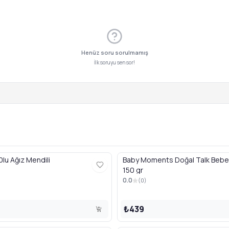
Henüz soru sorulmamış
İlk soruyu sen sor!
lu Ağız Mendili
Baby Moments Doğal Talk Bebe
150 gr
0.0
(
0
)
₺439