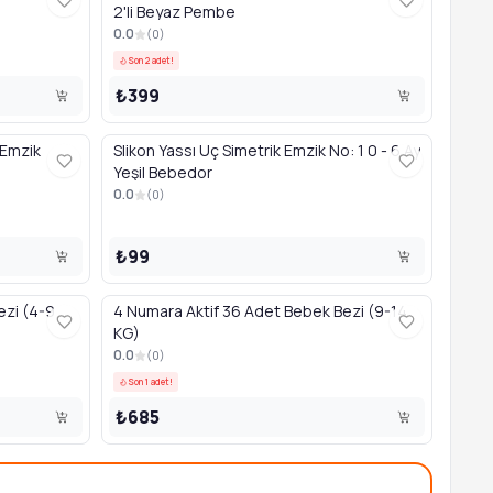
2'li Beyaz Pembe
0.0
(
0
)
Son 2 adet!
₺399
 Emzik
Slikon Yassı Uç Simetrik Emzik No: 1 0 - 6 Ay
Yeşil Bebedor
0.0
(
0
)
₺99
ezi (4-9
4 Numara Aktif 36 Adet Bebek Bezi (9-14
KG)
0.0
(
0
)
Son 1 adet!
₺685