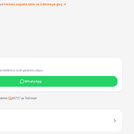
ya
hemen sepete ekle ve ödemeye geç →
 ekibimiz size yardımcı olsun.
WhatsApp
·
Ödeme
KKTC'ye Teslimat