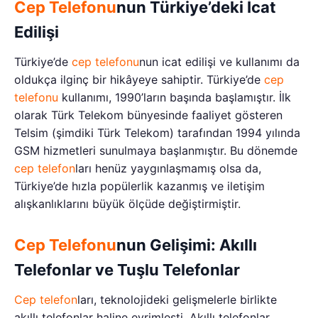
Cep Telefonu
nun Türkiye’deki İcat
Edilişi
Türkiye’de
cep telefonu
nun icat edilişi ve kullanımı da
oldukça ilginç bir hikâyeye sahiptir. Türkiye’de
cep
telefonu
kullanımı, 1990’ların başında başlamıştır. İlk
olarak Türk Telekom bünyesinde faaliyet gösteren
Telsim (şimdiki Türk Telekom) tarafından 1994 yılında
GSM hizmetleri sunulmaya başlanmıştır. Bu dönemde
cep telefon
ları henüz yaygınlaşmamış olsa da,
Türkiye’de hızla popülerlik kazanmış ve iletişim
alışkanlıklarını büyük ölçüde değiştirmiştir.
Cep Telefonu
nun Gelişimi: Akıllı
Telefonlar ve Tuşlu Telefonlar
Cep telefon
ları, teknolojideki gelişmelerle birlikte
akıllı telefonlar haline evrimleşti. Akıllı telefonlar,