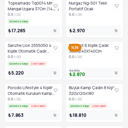
Topkamado Tq0014 Mini
Nurgaz Ng-501 Tekli
Mangal Izgara 37Cm (14.5'')
Portatif Ocak
0.0
0.0
(
0
)
(
0
)
Ücretsiz Kargo
₺17.285
₺2.970
Sanzhe Lion 2555050 4
Everest 6 Kişilik Çadır
%38
Kişilik Otomatik Çadır
300X240X140Cm
Automatic Tent
0.0
0.0
(
0
)
(
0
)
Ücretsiz Kargo
Son 1 adet!
₺4.654
₺5.220
₺2.870
Porodo Lifestyle 4 Kişilik
Büyük Kamp Çadırı 8 Kişilik
Otomatik Kurulum Kamp
320x120x180
Çadırı 2000mm - Açık
0.0
0.0
(
0
)
(
0
)
Kahverengi Pd-lf4pact-ltbr
Ücretsiz Kargo
Son 3 adet!
Ücretsiz Kargo
Son 1 adet!
₺7.863
₺18.810