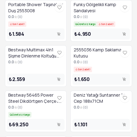
Portable Shower Taşınabilir
Funky Gölgelikli Kamp
Duş 2553008
Sandalyesi
0.0
0.0
(
0
)
(
0
)
Son 1 adet!
Ücretsiz Kargo
Son 2 adet!
₺1.584
₺4.950
Bestway Multimax 4In1
2555036 Kamp Saklama
Şişme Dinlenme Koltuğu
Kutusu
191X97X64Cm
0.0
0.0
(
0
)
(
0
)
Son 2 adet!
₺2.559
₺1.650
Bestway 56465 Power
Deniz Yatağı Suntanner 18
Steel Dikdörtgen Çerçeve
Cep 188x71CM
Havuz Seti
0.0
0.0
(
0
)
(
0
)
549X274X122Cm
Ücretsiz Kargo
₺69.250
₺1.101