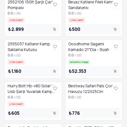
2552106 150lt Şarjlı Çadır
Beyaz Katlanır Fılelı Kamp
Pompası
Sandalyesı
0.0
0.0
(
0
)
(
0
)
Son 2 adet!
Son 1 adet!
₺2.899
₺500
2555037 Katlanır Kamp
Goodhome Sagami
Saklama Kutusu
Kamado 21"Dia - Siyah
0.0
0.0
(
0
)
(
0
)
Son 2 adet!
Ücretsiz Kargo
₺1.160
₺52.353
Hurry Bolt Hb-v80 Solar Ve
Bestway Safari Pals Çocuk
Usb Şarjlı Yuvarlak Kamp
Havuzu 122X25Cm
Feneri 80w Turuncu
0.0
0.0
(
0
)
(
0
)
Son 2 adet!
₺605
₺776