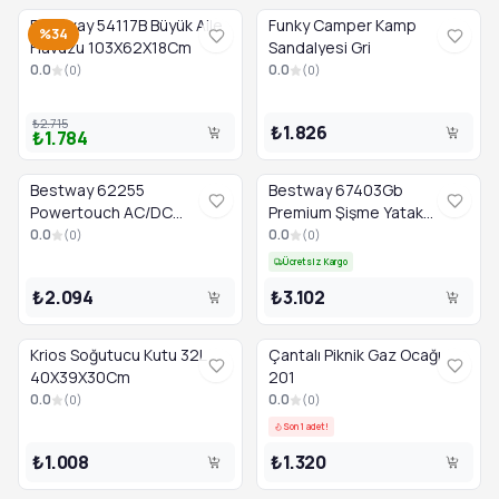
Bestway 54117B Büyük Aile
Funky Camper Kamp
%34
Havuzu 103X62X18Cm
Sandalyesi Gri
0.0
0.0
(
0
)
(
0
)
₺2.715
₺1.826
₺1.784
Bestway 62255
Bestway 67403Gb
Powertouch AC/DC
Premium Şişme Yatak
Elektrikli Hava Pompası
203X152X46Cm Pompalı
0.0
0.0
(
0
)
(
0
)
Ücretsiz Kargo
₺2.094
₺3.102
Krios Soğutucu Kutu 32L
Çantalı Piknik Gaz Ocağı
40X39X30Cm
201
0.0
0.0
(
0
)
(
0
)
Son 1 adet!
₺1.008
₺1.320