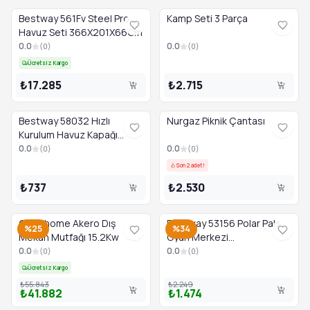
Bestway 561Fv Steel Pro
Kamp Seti 3 Parça
Havuz Seti 366X201X66Cm
0.0
0.0
(
0
)
(
0
)
Ücretsiz Kargo
₺17.285
₺2.715
Bestway 58032 Hızlı
Nurgaz Piknik Çantası
Kurulum Havuz Kapağı
244Cm
0.0
0.0
(
0
)
(
0
)
Son 2 adet!
₺737
₺2.530
Goodhome Akero Dış
Bestway 53156 Polar Pals
%25
%34
Mekan Mutfağı 15.2Kw
Oyun Merkezi
134X131X73Cm
0.0
0.0
(
0
)
(
0
)
Ücretsiz Kargo
₺55.843
₺2.249
₺41.882
₺1.474