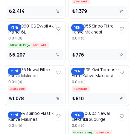
Son 2 adet!
₺2.414
₺1.379
EVKAPC6010S Evvoli Akıllı
SCM2953 Sinbo Filtre
YENİ
YENİ
Pişirici 6L
Kahve Makinesi
0.0
0.0
(
0
)
(
0
)
Ücretsiz Kargo
Son 1 adet!
₺6.207
₺776
COF3835 Newal Filtre
KCM7505 Kiwi Termoslu
YENİ
YENİ
Kahve Makinesi
Filtre Kahve Makinesi
0.0
0.0
(
0
)
(
0
)
Son 3 adet!
Son 2 adet!
₺1.078
₺810
SCM2948 Sinbo Plastik
VAC5000/03 Newal
YENİ
YENİ
Kahve Makinesi
Elektrikli Süpürge
0.0
0.0
(
0
)
(
0
)
Ücretsiz Kargo
Son 1 adet!