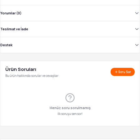
Yorumlar (0)
Teslimat ve İade
Destek
Ürün Soruları
Soru Sor
Bu ürün hakkında sorular ve cevaplar
Henüz soru sorulmamış
İlk soruyu sen sor!