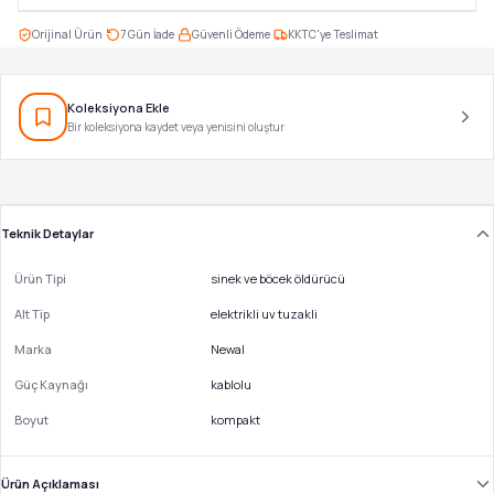
·
·
·
Orijinal Ürün
7 Gün İade
Güvenli Ödeme
KKTC'ye Teslimat
Koleksiyona Ekle
Bir koleksiyona kaydet veya yenisini oluştur
Teknik Detaylar
Ürün Tipi
sinek ve böcek öldürücü
Alt Tip
elektrikli uv tuzakli
Marka
Newal
Güç Kaynağı
kablolu
Boyut
kompakt
Ürün Açıklaması