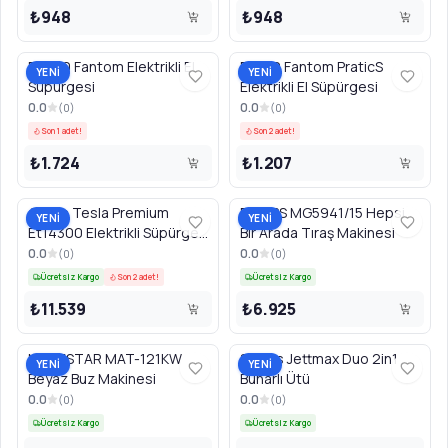
₺948
₺948
P5000 Fantom Elektrikli El
P1200 Fantom PraticS
YENİ
YENİ
Süpürgesi
Elektrikli El Süpürgesi
0.0
0.0
(
0
)
(
0
)
Son 1 adet!
Son 2 adet!
₺1.724
₺1.207
Arnica Tesla Premium
PHILIPS MG5941/15 Hepsi
YENİ
YENİ
Et14300 Elektrikli Süpürge
Bir Arada Tıraş Makinesi
Rose
0.0
0.0
(
0
)
(
0
)
Ücretsiz Kargo
Son 2 adet!
Ücretsiz Kargo
₺11.539
₺6.925
MATESTAR MAT-121KW
Stilevs Jettmax Duo 2in1
YENİ
YENİ
Beyaz Buz Makinesi
Buharlı Ütü
0.0
0.0
(
0
)
(
0
)
Ücretsiz Kargo
Ücretsiz Kargo