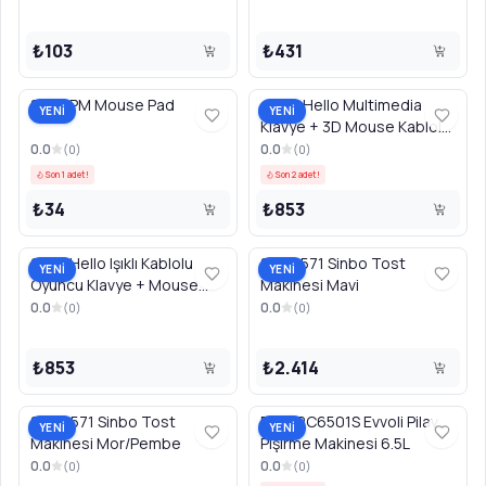
₺103
₺431
8258 PM Mouse Pad
4620 Hello Multimedia
YENİ
YENİ
Klavye + 3D Mouse Kablolu
Set
0.0
0.0
(
0
)
(
0
)
Son 1 adet!
Son 2 adet!
₺34
₺853
2573 Hello Işıklı Kablolu
SSM2571 Sinbo Tost
YENİ
YENİ
Oyuncu Klavye + Mouse
Makinesi Mavi
Combo Set
0.0
0.0
(
0
)
(
0
)
₺853
₺2.414
SSM2571 Sinbo Tost
EVKARC6501S Evvoli Pilav
YENİ
YENİ
Makinesi Mor/Pembe
Pişirme Makinesi 6.5L
0.0
0.0
(
0
)
(
0
)