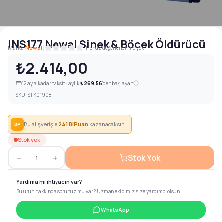
INS177 Newal Sinek & Böcek Öldürücü
|
Marka:
Newal
Henüz değerlendirme yok
₺2.414,00
12
ay'a kadar taksit · aylık
₺269,56
'den başlayan
SKU:
STK01908
Bu alışverişle
241
BiPuan
kazanacaksın
BP
Stok yok
Stok Yok
1
Yardıma mı ihtiyacın var?
Bu ürün hakkında sorunuz mu var? Uzman ekibimiz size yardımcı olsun.
WhatsApp