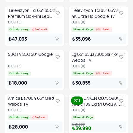
Televizyon Tcl 65" 65C6K
Televizyon Tcl 65" 65V6C
Premium Qd-Mini Led
4K Ultra Hd Google Tv
Google Tv
0.0
0.0
(
0
)
(
0
)
Ücretsiz Kargo
Son 2 adet!
Ücretsiz Kargo
Son 2 adet!
₺47.033
₺35.096
50GTV SEG 50" Google TV
Lg 65" 65ua73003la 4k/uhd
Webos Tv
0.0
0.0
(
0
)
(
0
)
Ücretsiz Kargo
Ücretsiz Kargo
Son 2 adet!
₺18.000
₺30.855
Arnica Es7004 65'' Qled
TELEFUNKEN QU75G900TF
%11
Webos TV
75 inç 189 Ekran Uydu Alıcılı
Smart QLED Google TV
0.0
0.0
(
0
)
(
0
)
Ücretsiz Kargo
Son 1 adet!
Ücretsiz Kargo
₺45.000
₺28.000
₺39.990