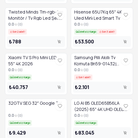
Twisted Minds Tm-rgb-2m
Hisense 65U7Kq 65" 4K
Monitör / Tv Rgb Led Şerit
Uled Mi̇ni̇ Led Smart Tv
Usb Girişli 2 Metre
0.0
0.0
(
0
)
(
0
)
Son 2 adet!
Ücretsiz Kargo
Son 3 adet!
₺788
₺53.500
Xiaomi TV S Pro Mini LED
Samsung Pilli Akıllı Tv
55" 4K 2026
Komuta Bn59-01432j
Kk8045
0.0
0.0
(
0
)
(
0
)
Ücretsiz Kargo
Son 1 adet!
₺40.757
₺2.101
32GTV SEG 32" Google TV
LG AI B5 OLED65B56LA
(2025) 65" 4K UHD OLED
Akıllı TV
0.0
0.0
(
0
)
(
0
)
Ücretsiz Kargo
Ücretsiz Kargo
₺9.429
₺83.045