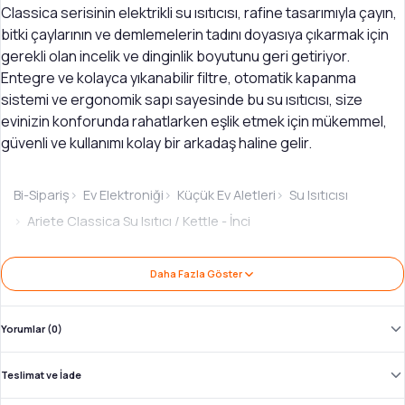
Classica serisinin elektrikli su ısıtıcısı, rafine tasarımıyla çayın,
bitki çaylarının ve demlemelerin tadını doyasıya çıkarmak için
gerekli olan incelik ve dinginlik boyutunu geri getiriyor.
Entegre ve kolayca yıkanabilir filtre, otomatik kapanma
sistemi ve ergonomik sapı sayesinde bu su ısıtıcısı, size
evinizin konforunda rahatlarken eşlik etmek için mükemmel,
güvenli ve kullanımı kolay bir arkadaş haline gelir.
Bi-Sipariş
Ev Elektroniği
Küçük Ev Aletleri
Su Isıtıcısı
Ariete Classica Su Isıtıcı / Kettle - İnci
Ürün İncelemesi: Ariete Classica Su Isıtıcı /
Daha Fazla Göster
Kettle - İnci
Marka:
Ariete
·
Kategori:
Su Isıtıcısı
·
Ürün Kodu:
AR286427_3163
Yorumlar (0)
Klasik ve her zaman şıklığını koruyan bir tasarıma
Teslimat ve İade
sahip elektrikli su ısıtıcısı.