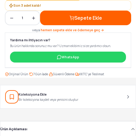
Son
3
adet kaldı!
Sepete Ekle
1
veya
hemen sepete ekle ve ödemeye geç →
Yardıma mı ihtiyacın var?
Bu ürün hakkında sorunuz mu var? Uzman ekibimiz size yardımcı olsun.
WhatsApp
·
·
·
Orijinal Ürün
7 Gün İade
Güvenli Ödeme
KKTC'ye Teslimat
Koleksiyona Ekle
Bir koleksiyona kaydet veya yenisini oluştur
Ürün Açıklaması