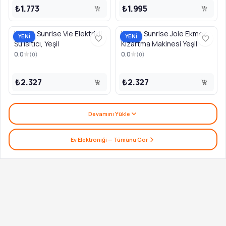
₺1.773
₺1.995
UFESA Sunrise Vie Elektrikli
UFESA Sunrise Joie Ekmek
YENİ
YENİ
Su Isıtıcı, Yeşil
Kızartma Makinesi Yeşil
0.0
0.0
(
0
)
(
0
)
₺2.327
₺2.327
Devamını Yükle
Ev Elektroniği
— Tümünü Gör