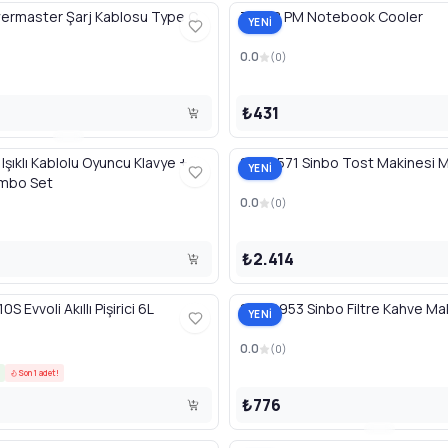
ermaster Şarj Kablosu Type C
32378 PM Notebook Cooler
YENİ
0.0
(
0
)
₺431
Işıklı Kablolu Oyuncu Klavye +
SSM2571 Sinbo Tost Makinesi M
YENİ
mbo Set
0.0
(
0
)
₺2.414
 Evvoli Akıllı Pişirici 6L
SCM2953 Sinbo Filtre Kahve Ma
YENİ
0.0
(
0
)
Son 1 adet!
₺776