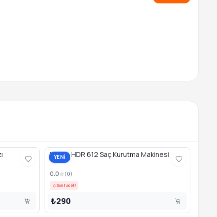
ı
Newal HDR 612 Saç Kurutma Makinesi
YENİ
0.0
(
0
)
Son 1 adet!
₺290