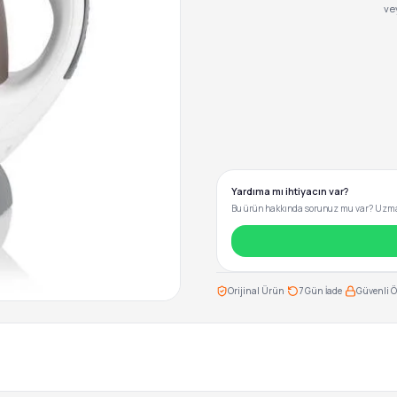
ve
Yardıma mı ihtiyacın var?
Bu ürün hakkında sorunuz mu var? Uzman
·
·
Orijinal Ürün
7 Gün İade
Güvenli 