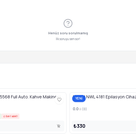
Henüz soru sorulmamış
İlk soruyu sen sor!
568 Full Auto. Kahve Makinesi
Newal NWL 4181 Epilasyon Cihaz
YENİ
0.0
(
0
)
Son 1 adet!
₺330