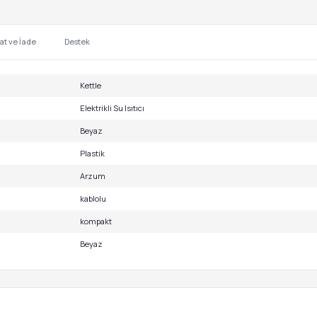
at ve İade
Destek
Kettle
Elektrikli Su Isıtıcı
Beyaz
Plastik
Arzum
kablolu
kompakt
Beyaz