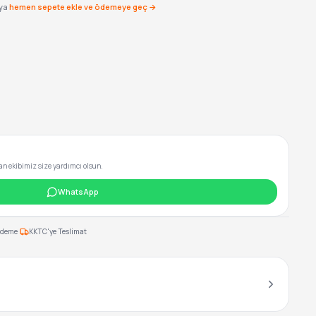
ya
hemen sepete ekle ve ödemeye geç →
 ekibimiz size yardımcı olsun.
WhatsApp
·
Ödeme
KKTC'ye Teslimat