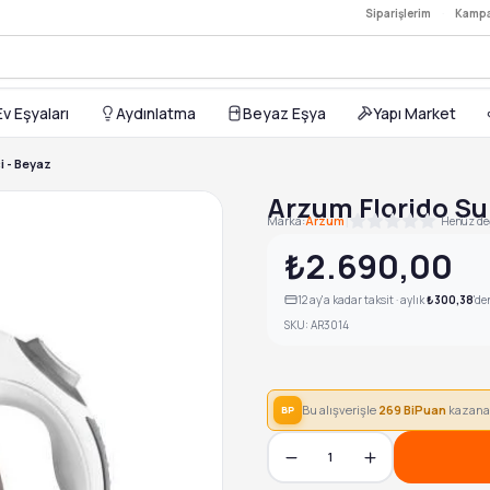
Siparişlerim
·
Kampa
0TL
Ev Eşyaları
Aydınlatma
Beyaz Eşya
Yapı Market
i - Beyaz
Arzum Florido Su 
|
Marka:
Arzum
Henüz de
₺2.690,00
12
ay'a kadar taksit · aylık
₺300,38
'de
SKU:
AR3014
Bu alışverişle
269
BiPuan
kazana
BP
1