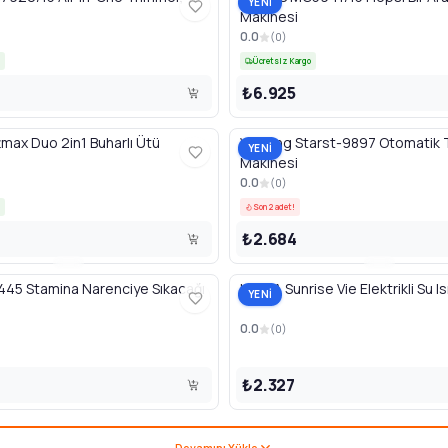
YENİ
Makinesi
0.0
(
0
)
Ücretsiz Kargo
₺6.925
tmax Duo 2in1 Buharlı Ütü
Winning Starst-9897 Otomatik 
YENİ
Makinesi
0.0
(
0
)
Son 2 adet!
₺2.684
45 Stamina Narenciye Sıkacağı
UFESA Sunrise Vie Elektrikli Su Isı
YENİ
0.0
(
0
)
₺2.327
Devamını Yükle