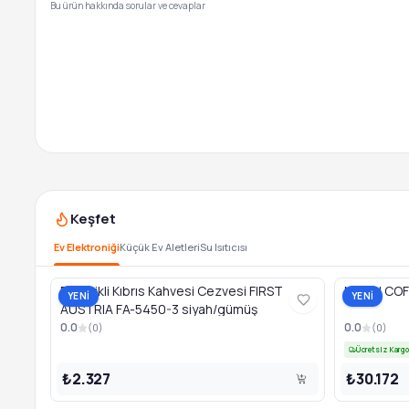
Bu ürün hakkında sorular ve cevaplar
Keşfet
Ev Elektroniği
Küçük Ev Aletleri
Su Isıtıcısı
Elektrikli Kıbrıs Kahvesi Cezvesi FIRST
Newal COF5
YENİ
YENİ
AUSTRIA FA-5450-3 siyah/gümüş
0.0
0.0
(
0
)
(
0
)
Ücretsiz Kargo
₺2.327
₺30.172