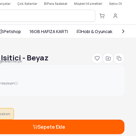
nyalar
·
Çok Satanlar
·
BiPara Sadakat
·
Müşteri Hizmetleri
·
Satıcı Ol
Petshop
16GB HAFIZA KARTI
Hobi & Oyuncak
Ev ve
Isitici - Beyaz
ğerlendirme yok
n başlayan
caksın
Sepete Ekle