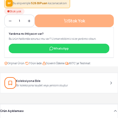
Bu alışverişle
526
BiPuan
kazanacaksın
BP
Stok yok
Stok Yok
1
Yardıma mı ihtiyacın var?
Bu ürün hakkında sorunuz mu var? Uzman ekibimiz size yardımcı olsun.
WhatsApp
·
·
·
Orijinal Ürün
7 Gün İade
Güvenli Ödeme
KKTC'ye Teslimat
Koleksiyona Ekle
Bir koleksiyona kaydet veya yenisini oluştur
Ürün Açıklaması