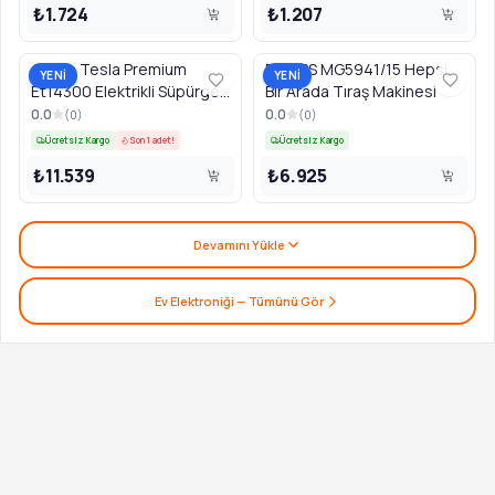
₺1.724
₺1.207
Arnica Tesla Premium
PHILIPS MG5941/15 Hepsi
YENİ
YENİ
Et14300 Elektrikli Süpürge
Bir Arada Tıraş Makinesi
Rose
0.0
0.0
(
0
)
(
0
)
Ücretsiz Kargo
Son 1 adet!
Ücretsiz Kargo
₺11.539
₺6.925
Devamını Yükle
Ev Elektroniği
— Tümünü Gör