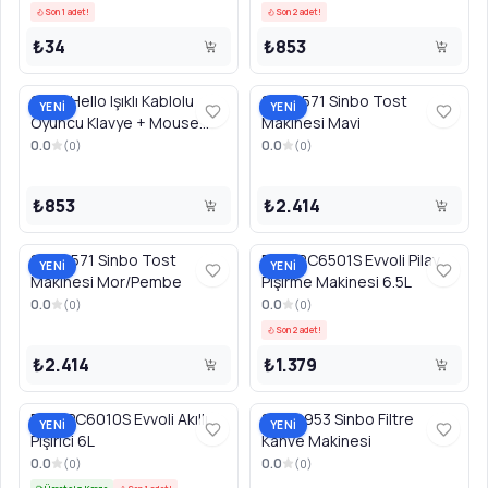
Tüm Su Isıtıcısı seçeneklerini gör →
Son 1 adet!
Son 2 adet!
₺34
₺853
2573 Hello Işıklı Kablolu
SSM2571 Sinbo Tost
YENİ
YENİ
Oyuncu Klavye + Mouse
Makinesi Mavi
Combo Set
0.0
0.0
(
0
)
(
0
)
₺853
₺2.414
SSM2571 Sinbo Tost
EVKARC6501S Evvoli Pilav
YENİ
YENİ
Makinesi Mor/Pembe
Pişirme Makinesi 6.5L
0.0
0.0
(
0
)
(
0
)
Son 2 adet!
₺2.414
₺1.379
EVKAPC6010S Evvoli Akıllı
SCM2953 Sinbo Filtre
YENİ
YENİ
Pişirici 6L
Kahve Makinesi
0.0
0.0
(
0
)
(
0
)