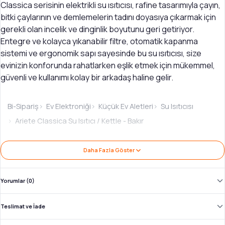
Classica serisinin elektrikli su ısıtıcısı, rafine tasarımıyla çayın,
bitki çaylarının ve demlemelerin tadını doyasıya çıkarmak için
gerekli olan incelik ve dinginlik boyutunu geri getiriyor.
Entegre ve kolayca yıkanabilir filtre, otomatik kapanma
sistemi ve ergonomik sapı sayesinde bu su ısıtıcısı, size
evinizin konforunda rahatlarken eşlik etmek için mükemmel,
güvenli ve kullanımı kolay bir arkadaş haline gelir.
Bi-Sipariş
Ev Elektroniği
Küçük Ev Aletleri
Su Isıtıcısı
Ariete Classica Su Isıtıcı / Kettle - Bakır
Ürün İncelemesi: Ariete Classica Su Isıtıcı /
Daha Fazla Göster
Kettle - Bakır
Marka:
Ariete
·
Kategori:
Su Isıtıcısı
·
Ürün Kodu:
3162
Yorumlar (0)
Klasik ve her zaman şıklığını koruyan bir tasarıma
Teslimat ve İade
sahip elektrikli su ısıtıcısı.