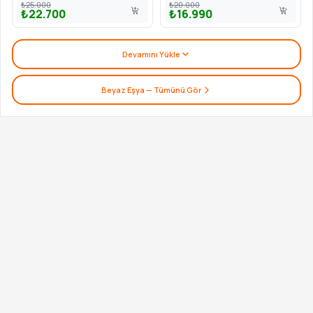
₺25.000
₺20.000
₺22.700
₺16.990
Devamını Yükle
Beyaz Eşya
— Tümünü Gör