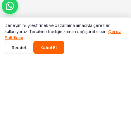
Deneyimini iyileştirmek ve pazarlama amacıyla çerezler
Toplam
kullanıyoruz. Tercihini dilediğin zaman değiştirebilirsin.
Çerez
Stok Yok
₺6.810,00
Politikası
Reddet
Kabul Et
Ana Sayfa
Kategoriler
Sepet
Favoriler
Hesabım
POPÜLER KATEGORILER
Mikser ve Blender
Bluetooth Hoparlör