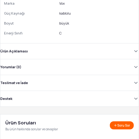
Marka
Vox
Güç Kaynağı
kablolu
Boyut
büyük
Enerji Sınıfı
C
Ürün Açıklaması
Yorumlar (0)
Teslimat ve İade
Destek
Ürün Soruları
Soru Sor
Bu ürün hakkında sorular ve cevaplar