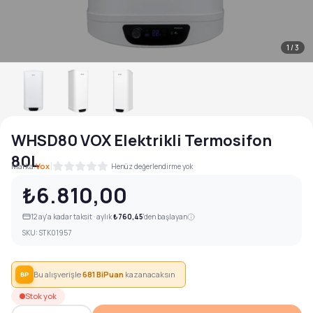
1
/
3
WHSD80 VOX Elektrikli Termosifon
80L
|
Marka:
Vox
Henüz değerlendirme yok
₺6.810,00
12
ay'a kadar taksit · aylık
₺760,45
'den başlayan
SKU:
STK01957
Bu alışverişle
681
BiPuan
kazanacaksın
BP
Stok yok