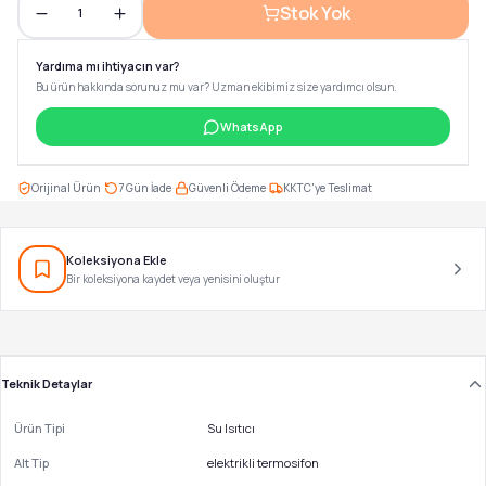
Stok Yok
1
Yardıma mı ihtiyacın var?
Bu ürün hakkında sorunuz mu var? Uzman ekibimiz size yardımcı olsun.
WhatsApp
·
·
·
Orijinal Ürün
7 Gün İade
Güvenli Ödeme
KKTC'ye Teslimat
Koleksiyona Ekle
Bir koleksiyona kaydet veya yenisini oluştur
Teknik Detaylar
Ürün Tipi
Su Isıtıcı
Alt Tip
elektrikli termosifon