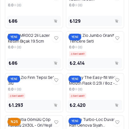
0.0
0.0
(
0
)
(
0
)
₺86
₺129
RooC MR002 2li Lazer
Z5522 Zio Jumbo Granit
YENİ
YENİ
Kesim Bıçak 19.5cm
Tencere Seti
0.0
0.0
(
0
)
(
0
)
Son 1 adet!
₺86
₺2.414
Z1043 Zio Fırın Tepsi Seti
Stanley The Easy-fill Wide
YENİ
YENİ
3lü
Mouth Flask 0.23l / 8oz -
Matte Black Pebble
0.0
0.0
(
0
)
(
0
)
Son 1 adet!
Son 1 adet!
₺1.293
₺2.420
Brabantia Gömülü Çöp
Wenko Turbo-Loc Duvar
YENİ
%25
Kutusu 2X30L - Gri/Yeşil
Rafı Genova Siyah