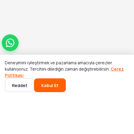
Deneyimini iyileştirmek ve pazarlama amacıyla çerezler
Toplam
kullanıyoruz. Tercihini dilediğin zaman değiştirebilirsin.
Çerez
Stok Yok
₺2.269,00
₺3.500,00
Politikası
Reddet
Kabul Et
Ana Sayfa
Kategoriler
Sepet
Favoriler
Hesabım