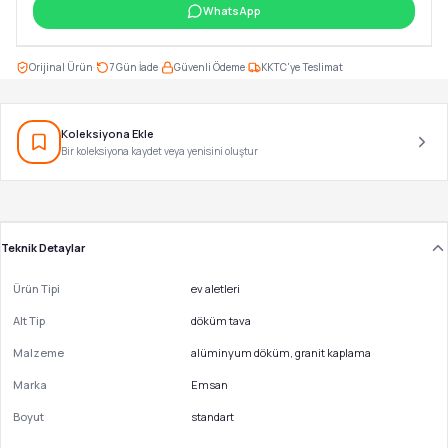
WhatsApp
·
·
·
Orijinal Ürün
7 Gün İade
Güvenli Ödeme
KKTC'ye Teslimat
Koleksiyona Ekle
Bir koleksiyona kaydet veya yenisini oluştur
Teknik Detaylar
Ürün Tipi
ev aletleri
Alt Tip
döküm tava
Malzeme
alüminyum döküm, granit kaplama
Marka
Emsan
Boyut
standart