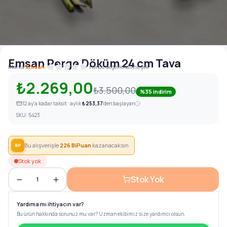
Emsan Perge Döküm 24 cm Tava
|
Marka:
Emsan
Henüz değerlendirme yok
₺2.269,00
₺3.500,00
%35 indirim
12
ay'a kadar taksit · aylık
₺253,37
'den başlayan
SKU:
5423
Bu alışverişle
226
BiPuan
kazanacaksın
BP
Stok yok
Stok Yok
1
Yardıma mı ihtiyacın var?
Bu ürün hakkında sorunuz mu var? Uzman ekibimiz size yardımcı olsun.