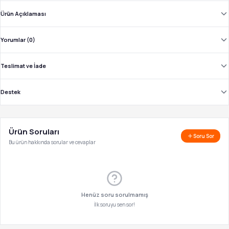
Ürün Açıklaması
Yorumlar (0)
Teslimat ve İade
Destek
Ürün Soruları
Soru Sor
Bu ürün hakkında sorular ve cevaplar
Henüz soru sorulmamış
İlk soruyu sen sor!