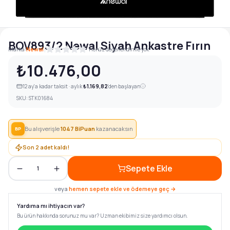
BOV893/2 Newal Siyah Ankastre Fırın
|
Marka:
Newal
Henüz değerlendirme yok
₺10.476,00
12
ay'a kadar taksit · aylık
₺1.169,82
'den başlayan
SKU:
STK01684
Bu alışverişle
1047
BiPuan
kazanacaksın
BP
Son
2
adet kaldı!
Sepete Ekle
1
veya
hemen sepete ekle ve ödemeye geç →
Yardıma mı ihtiyacın var?
Bu ürün hakkında sorunuz mu var? Uzman ekibimiz size yardımcı olsun.