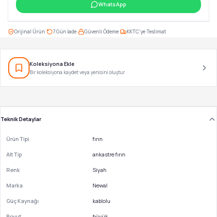
WhatsApp
·
·
·
Orijinal Ürün
7 Gün İade
Güvenli Ödeme
KKTC'ye Teslimat
Koleksiyona Ekle
Bir koleksiyona kaydet veya yenisini oluştur
Teknik Detaylar
Ürün Tipi
fırın
Alt Tip
ankastre fırın
Renk
Siyah
Marka
Newal
Güç Kaynağı
kablolu
Boyut
büyük