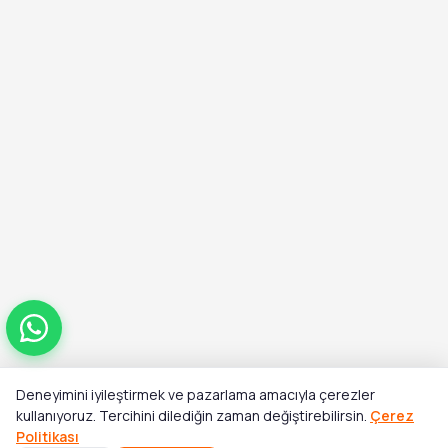
Deneyimini iyileştirmek ve pazarlama amacıyla çerezler
Toplam
kullanıyoruz. Tercihini dilediğin zaman değiştirebilirsin.
Çerez
Sepete Ekle
₺10.476,00
Politikası