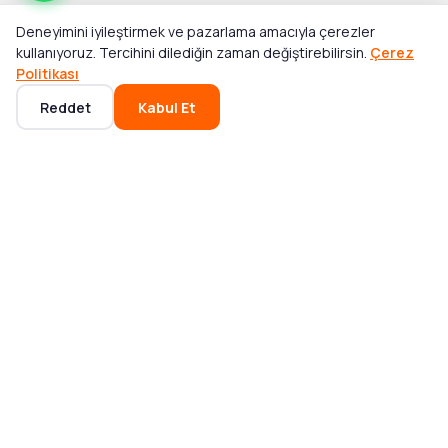
Deneyimini iyileştirmek ve pazarlama amacıyla çerezler
kullanıyoruz. Tercihini dilediğin zaman değiştirebilirsin.
Çerez
Politikası
Reddet
Kabul Et
Ana Sayfa
Kategoriler
Sepet
Favoriler
Hesabım
POPÜLER KATEGORILER
Mikser ve Blender
Bluetooth Hoparlör
Akıllı Saat
Elektrikli Süpürge
Notebook
Saç Tıraş Makinesi