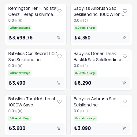
Remington İleri Hindistan
Babyliss Aırbrush Sac
Cevizi Terapisi Kıvırma
Sekıllendırıcı 1000W Ionıc
Değnek - Ci86X8
0.0
0.0
(
0
)
(
0
)
Ücretsiz Kargo
Ücretsiz Kargo
₺3.498,76
₺4.350
Babyliss Curl Secret LCD
Babyliss Doner Tarak
Sac Sekıllendırıcı
Baslıklı Sac Sekıllendırıcı
1000W
0.0
0.0
(
0
)
(
0
)
Ücretsiz Kargo
Ücretsiz Kargo
₺3.490
₺6.290
Babyliss Taraklı Aırbrush
Babyliss Aırbrush Sac
1000W Saso
Sekıllendırıcı
0.0
0.0
(
0
)
(
0
)
Ücretsiz Kargo
Ücretsiz Kargo
₺3.600
₺3.890