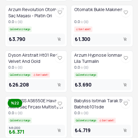
Arzum Revolution Otomatik
Otomatık Bukle Makınesı
Saç Maşası - Platin Gri
0.0
0.0
(
0
)
(
0
)
Ücretsiz Kargo
Son 1 adet!
₺3.790
₺1.300
Dyson Airstrait Ht01 Red
Arzum Hypnose İonmax -
Velvet And Gold
Lila Turmalin
0.0
0.0
(
0
)
(
0
)
Ücretsiz Kargo
Son 1 adet!
Ücretsiz Kargo
₺26.208
₺3.690
BABYLISS AS6550E Hava
Babyliss Isıtmalı Tarak Siyah
%22
Akımı Saç Fırçası Multistyler
Babhsb101sde
0.0
0.0
(
0
)
(
0
)
Ücretsiz Kargo
Ücretsiz Kargo
Son 1 adet!
₺8.200
₺4.719
₺6.371