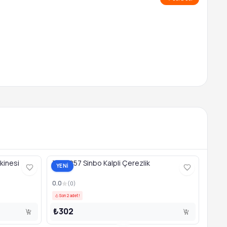
kinesi
TAB1257 Sinbo Kalpli Çerezlik
YENİ
0.0
(
0
)
Son 2 adet!
₺302