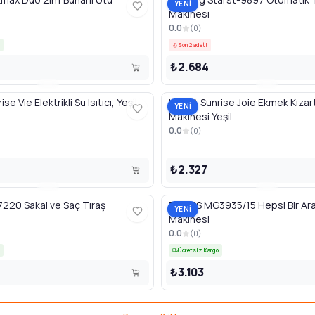
YENİ
Makinesi
0.0
(
0
)
Son 2 adet!
₺2.684
e Vie Elektrikli Su Isıtıcı, Yeşil
UFESA Sunrise Joie Ekmek Kıza
YENİ
Makinesi Yeşil
0.0
(
0
)
₺2.327
220 Sakal ve Saç Tıraş
PHILIPS MG3935/15 Hepsi Bir Ar
YENİ
Makinesi
0.0
(
0
)
Ücretsiz Kargo
₺3.103