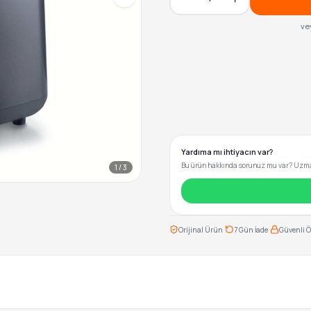
ve
Yardıma mı ihtiyacın var?
Bu ürün hakkında sorunuz mu var? Uzman
1
/
3
·
·
Orijinal Ürün
7 Gün İade
Güvenli 