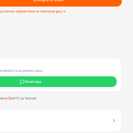
ya
hemen sepete ekle ve ödemeye geç →
 ekibimiz size yardımcı olsun.
WhatsApp
·
Ödeme
KKTC'ye Teslimat