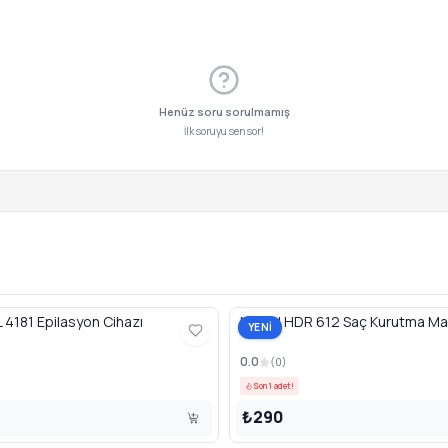
Henüz soru sorulmamış
İlk soruyu sen sor!
4181 Epilasyon Cihazı
Newal HDR 612 Saç Kurutma Ma
YENİ
0.0
(
0
)
Son 1 adet!
₺290