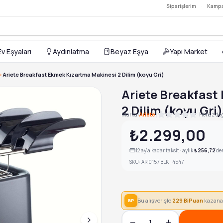
Siparişlerim
·
Kampa
L
 black — 11.911,00TL
Ev Eşyaları
Aydınlatma
Beyaz Eşya
Yapı Market
>
Ariete Breakfast Ekmek Kızartma Makinesi 2 Dilim (koyu Gri)
Ariete Breakfast
2 Dilim (koyu Gri)
|
Marka:
Ariete
Henüz değ
₺2.299,00
12
ay'a kadar taksit · aylık
₺256,72
'de
SKU:
AR 0157 BLK_4547
Bu alışverişle
229
BiPuan
kazana
BP
1