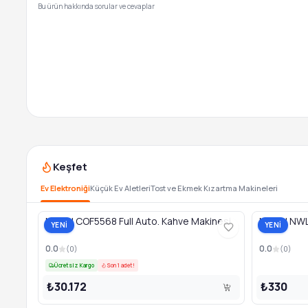
Bu ürün hakkında sorular ve cevaplar
Keşfet
Ev Elektroniği
Küçük Ev Aletleri
Tost ve Ekmek Kızartma Makineleri
Newal COF5568 Full Auto. Kahve Makinesi
Newal NWL 
YENİ
YENİ
0.0
0.0
(
0
)
(
0
)
Ücretsiz Kargo
Son 1 adet!
₺30.172
₺330