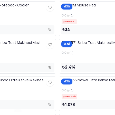
Notebook Cooler
8258 PM Mouse Pad
YENİ
0.0
(
0
)
Son 1 adet!
₺34
inbo Tost Makinesi Mavi
SSM2571 Sinbo Tost Makinesi
YENİ
0.0
(
0
)
₺2.414
nbo Filtre Kahve Makinesi
COF3835 Newal Filtre Kahve Ma
YENİ
0.0
(
0
)
Son 3 adet!
₺1.078