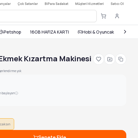
nyalar
·
Çok Satanlar
·
BiPara Sadakat
·
Müşteri Hizmetleri
·
Satıcı Ol
Petshop
16GB HAFIZA KARTI
Hobi & Oyuncak
Ev ve
 Ekmek Kızartma Makinesi
erlendirme yok
n başlayan
caksın
Sepete Ekle