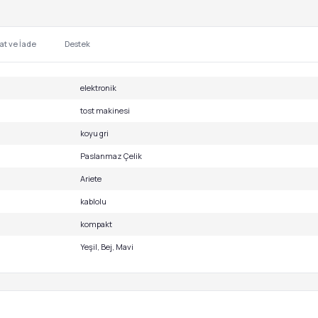
at ve İade
Destek
elektronik
tost makinesi
koyu gri
Paslanmaz Çelik
Ariete
kablolu
kompakt
Yeşil, Bej, Mavi