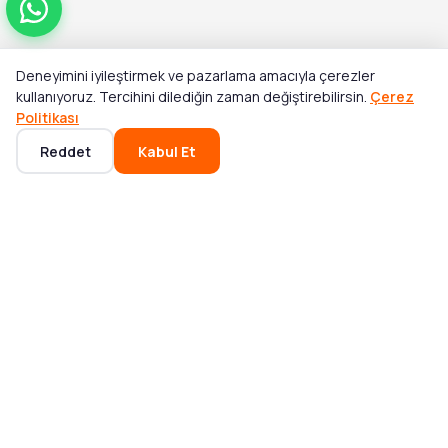
Deneyimini iyileştirmek ve pazarlama amacıyla çerezler
Toplam
kullanıyoruz. Tercihini dilediğin zaman değiştirebilirsin.
Çerez
Stok Yok
₺2.116,00
Politikası
Reddet
Kabul Et
Ana Sayfa
Kategoriler
Sepet
Favoriler
Hesabım
POPÜLER KATEGORILER
Mikser ve Blender
Bluetooth Hoparlör
Akıllı Saat
Elektrikli Süpürge