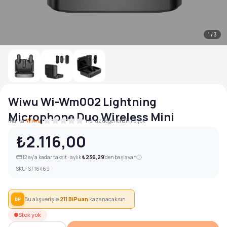
1
/
3
Wiwu Wi-Wm002 Lightning
Microphone Duo Wireless Mini
|
Marka:
Wiwu
Henüz değerlendirme yok
₺2.116,00
12
ay'a kadar taksit · aylık
₺236,29
'den başlayan
SKU:
ST16469
Bu alışverişle
211
BiPuan
kazanacaksın
BP
Stok yok