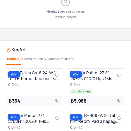
Henüz soru sorulmamış
İlk soruyu sen sor!
Keşfet
Teknoloji
Klavye Mouse & Aksesuar
Mikrofon
AT&T Patch Cat6 24 AWG
Monitör Philips 23.8"
YENİ
YENİ
10m Ethernet Kablosu, Sarı
24E2N1110/01 Ips 1Ms
120Hz Fhd Siyah
0.0
0.0
(
0
)
(
0
)
Ücretsiz Kargo
₺334
₺5.968
Monitör Philips 27"
XIAOMI BHR098WGL Tablet
YENİ
YENİ
27E2N1100L/01 1Ms
Kılıfı Redmi Pad 2 Kapağı
1920X1080 Vga Hdmi
9.7", Gri
0.0
0.0
(
0
)
(
0
)