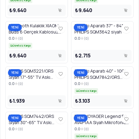
Ücretsiz Kargo
Ücretsiz Kargo
₺9.640
₺9.640
Bluetooth Kulaklık XIAOMI
TV Askı Aparatı 37" - 84"
YENİ
YENİ
Buds 6 Gerçek Kablosuz
PHILIPS SQM3642 siyah
BHR09GTGL Nebula Mor
0.0
0.0
(
0
)
(
0
)
Ücretsiz Kargo
₺9.640
₺2.715
PHILIPS SQM3221/GRS
TV Askı Aparatı 40" - 100"
YENİ
YENİ
Siyah 17"-55" TV Askı
PHILIPS SQM7842/GRS
Aparatı
Siyah
0.0
0.0
(
0
)
(
0
)
Ücretsiz Kargo
₺1.939
₺3.103
PHILIPS SQM7442/GRS
POLY VOYAGER Legend 50
YENİ
YENİ
Siyah 30"-65" TV Askı
AV4P1AA Siyah Mikrofonlu
Aparatı
PC Handsfree Kulaklık
0.0
0.0
(
0
)
(
0
)
Ücretsiz Kargo