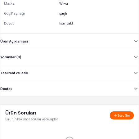
Marka
Wiwu
Güç Kaynağı
şarjlı
Boyut
kompakt
Ürün Açıklaması
Yorumlar (0)
Teslimat ve İade
Destek
Ürün Soruları
Soru Sor
Bu ürün hakkında sorular ve cevaplar