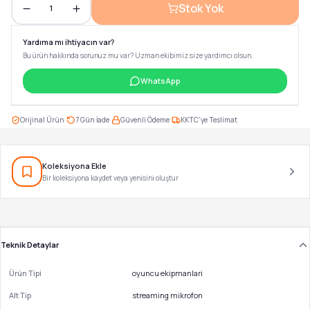
Stok Yok
1
Yardıma mı ihtiyacın var?
Bu ürün hakkında sorunuz mu var? Uzman ekibimiz size yardımcı olsun.
WhatsApp
·
·
·
Orijinal Ürün
7 Gün İade
Güvenli Ödeme
KKTC'ye Teslimat
Koleksiyona Ekle
Bir koleksiyona kaydet veya yenisini oluştur
Teknik Detaylar
Ürün Tipi
oyuncu ekipmanlari
Alt Tip
streaming mikrofon