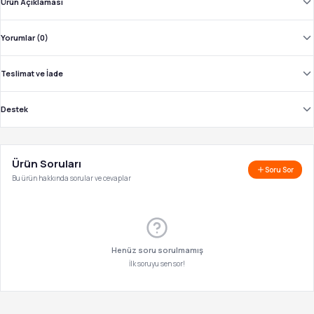
Ürün Açıklaması
Yorumlar (0)
Teslimat ve İade
Destek
Ürün Soruları
Soru Sor
Bu ürün hakkında sorular ve cevaplar
Henüz soru sorulmamış
İlk soruyu sen sor!