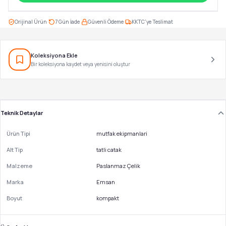
·
·
·
Orijinal Ürün
7 Gün İade
Güvenli Ödeme
KKTC'ye Teslimat
Koleksiyona Ekle
Bir koleksiyona kaydet veya yenisini oluştur
Teknik Detaylar
Ürün Tipi
mutfak ekipmanlari
Alt Tip
tatli catak
Malzeme
Paslanmaz Çelik
Marka
Emsan
Boyut
kompakt