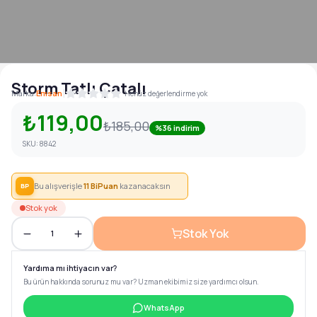
Storm Tatlı Çatalı
|
Marka:
Emsan
Henüz değerlendirme yok
₺119,00
₺185,00
%36 indirim
SKU:
8842
Bu alışverişle
11
BiPuan
kazanacaksın
BP
Stok yok
Stok Yok
1
Yardıma mı ihtiyacın var?
Bu ürün hakkında sorunuz mu var? Uzman ekibimiz size yardımcı olsun.
WhatsApp