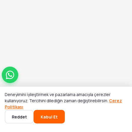
Deneyimini iyileştirmek ve pazarlama amacıyla çerezler
Toplam
kullanıyoruz. Tercihini dilediğin zaman değiştirebilirsin.
Çerez
Stok Yok
₺119,00
₺185,00
Politikası
Reddet
Kabul Et
Ana Sayfa
Kategoriler
Sepet
Favoriler
Hesabım