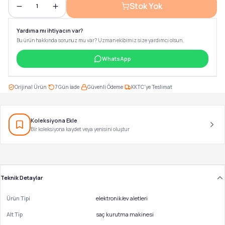
Stok Yok
1
Yardıma mı ihtiyacın var?
Bu ürün hakkında sorunuz mu var? Uzman ekibimiz size yardımcı olsun.
WhatsApp
·
·
·
Orijinal Ürün
7 Gün İade
Güvenli Ödeme
KKTC'ye Teslimat
Koleksiyona Ekle
Bir koleksiyona kaydet veya yenisini oluştur
Teknik Detaylar
Ürün Tipi
elektronik/ev aletleri
Alt Tip
saç kurutma makinesi