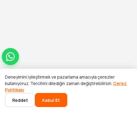
Deneyimini iyileştirmek ve pazarlama amacıyla çerezler
Toplam
kullanıyoruz. Tercihini dilediğin zaman değiştirebilirsin.
Çerez
Stok Yok
₺4.467,65
Politikası
Reddet
Kabul Et
Ana Sayfa
Kategoriler
Sepet
Favoriler
Hesabım