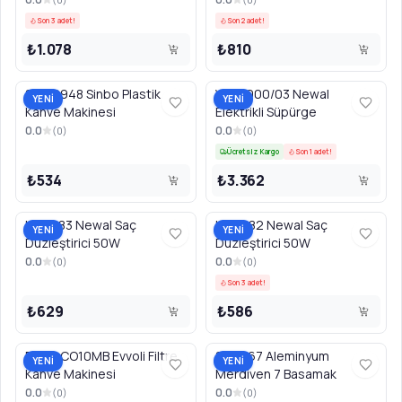
Son 3 adet!
Son 2 adet!
₺1.078
₺810
SCM2948 Sinbo Plastik
VAC5000/03 Newal
YENİ
YENİ
Kahve Makinesi
Elektrikli Süpürge
0.0
0.0
(
0
)
(
0
)
Ücretsiz Kargo
Son 1 adet!
₺534
₺3.362
HST683 Newal Saç
HST682 Newal Saç
YENİ
YENİ
Düzleştirici 50W
Düzleştirici 50W
0.0
0.0
(
0
)
(
0
)
Son 3 adet!
₺629
₺586
EVKA-CO10MB Evvoli Filtre
STR467 Aleminyum
YENİ
YENİ
Kahve Makinesi
Merdiven 7 Basamak
0.0
0.0
(
0
)
(
0
)