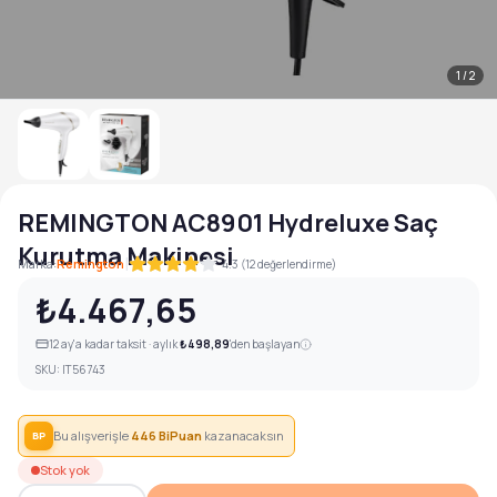
1
/
2
REMINGTON AC8901 Hydreluxe Saç
Kurutma Makinesi
|
Marka:
Remington
4.3 (12 değerlendirme)
₺4.467,65
12
ay'a kadar taksit · aylık
₺498,89
'den başlayan
SKU:
IT56743
Bu alışverişle
446
BiPuan
kazanacaksın
BP
Stok yok