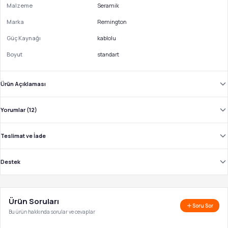
Malzeme
Seramik
Marka
Remington
Güç Kaynağı
kablolu
Boyut
standart
Ürün Açıklaması
Yorumlar (12)
Teslimat ve İade
Destek
Ürün Soruları
Soru Sor
Bu ürün hakkında sorular ve cevaplar