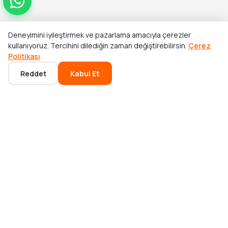
Deneyimini iyileştirmek ve pazarlama amacıyla çerezler
Toplam
kullanıyoruz. Tercihini dilediğin zaman değiştirebilirsin.
Çerez
Sepete Ekle
₺1.146,00
Politikası
Reddet
Kabul Et
Ana Sayfa
Kategoriler
Sepet
Favoriler
Hesabım
POPÜLER KATEGORILER
Mikser ve Blender
Bluetooth Hoparlör
Akıllı Saat
Elektrikli Süpürge