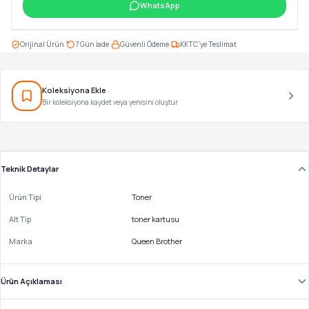
WhatsApp
·
·
·
Orijinal Ürün
7 Gün İade
Güvenli Ödeme
KKTC'ye Teslimat
Koleksiyona Ekle
Bir koleksiyona kaydet veya yenisini oluştur
Teknik Detaylar
Ürün Tipi
Toner
Alt Tip
toner kartusu
Marka
Queen Brother
Ürün Açıklaması