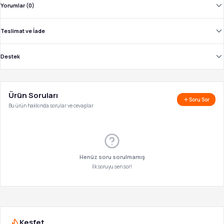
Yorumlar (0)
Teslimat ve İade
Destek
Ürün Soruları
Soru Sor
Bu ürün hakkında sorular ve cevaplar
Henüz soru sorulmamış
İlk soruyu sen sor!
Keşfet