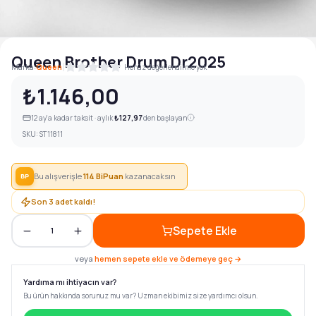
Queen Brother Drum Dr2025
|
Marka:
Queen
Henüz değerlendirme yok
₺1.146,00
12
ay'a kadar taksit · aylık
₺127,97
'den başlayan
SKU:
ST11811
Bu alışverişle
114
BiPuan
kazanacaksın
BP
Son
3
adet kaldı!
Sepete Ekle
1
veya
hemen sepete ekle ve ödemeye geç →
Yardıma mı ihtiyacın var?
Bu ürün hakkında sorunuz mu var? Uzman ekibimiz size yardımcı olsun.