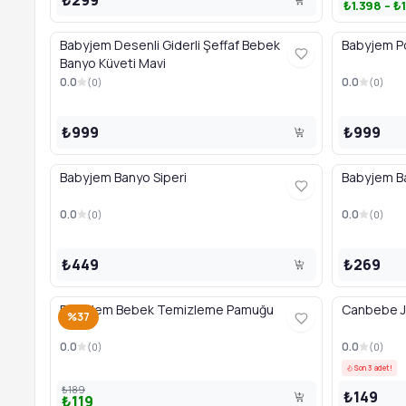
₺1.398 – ₺
Babyjem Desenli Giderli Şeffaf Bebek
Babyjem Po
Banyo Küveti Mavi
0.0
0.0
(
0
)
(
0
)
₺999
₺999
Babyjem Banyo Siperi
Babyjem Ba
0.0
0.0
(
0
)
(
0
)
₺449
₺269
BabyJem Bebek Temizleme Pamuğu
Canbebe J
%37
0.0
0.0
(
0
)
(
0
)
Son 3 adet!
₺189
₺149
₺119