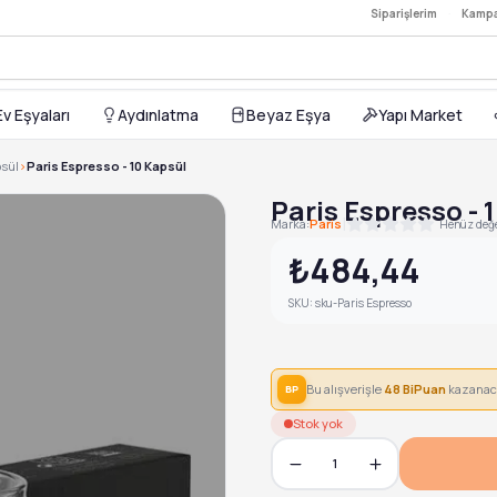
Siparişlerim
·
Kampa
 Kapsülü - 10 Kapsül — 755,00TL
,00TL
Ev Eşyaları
Aydınlatma
Beyaz Eşya
Yapı Market
0 Kapsül — 755,00TL
 10 Kapsül — 755,00TL
psül
>
Paris Espresso - 10 Kapsül
sso Kahve Kapsülü - 10 Kapsül — 755,00TL
Paris Espresso - 
|
Marka:
Paris
Henüz değe
₺484,44
SKU:
sku-Paris Espresso
Bu alışverişle
48
BiPuan
kazanac
BP
Stok yok
1