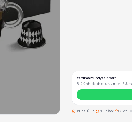
Yardıma mı ihtiyacın var?
Bu ürün hakkında sorunuz mu var? Uzman
·
·
Orijinal Ürün
7 Gün İade
Güvenli 