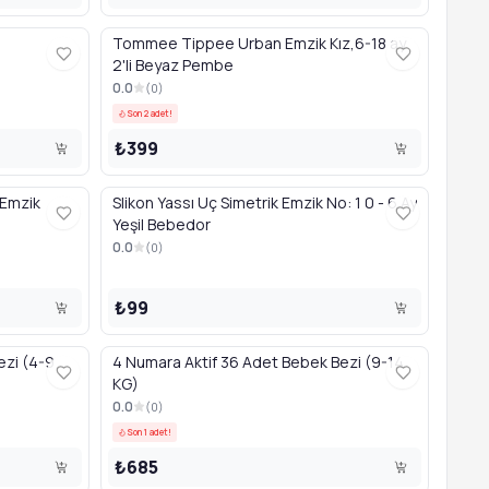
Tommee Tippee Urban Emzik Kız,6-18 ay
2'li Beyaz Pembe
0.0
(
0
)
Son 2 adet!
₺399
 Emzik
Slikon Yassı Uç Simetrik Emzik No: 1 0 - 6 Ay
Yeşil Bebedor
0.0
(
0
)
₺99
ezi (4-9
4 Numara Aktif 36 Adet Bebek Bezi (9-14
KG)
0.0
(
0
)
Son 1 adet!
₺685