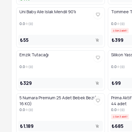
Uni Baby Aile Islak Mendil 90'lı
Tommee Ti
0.0
0.0
(
0
)
(
0
)
Son 2 adet!
₺55
₺399
Emzik Tutacağı
Silikon Yas
0.0
0.0
(
0
)
(
0
)
₺329
₺99
5 Numara Premium 25 Adet Bebek Bezi(11-
Prima Akti
16 KG)
44 adet
0.0
0.0
(
0
)
(
0
)
Son 3 adet!
₺1.189
₺685