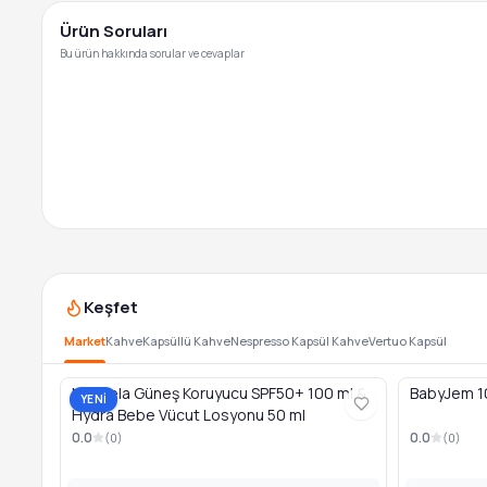
Ürün Soruları
Bu ürün hakkında sorular ve cevaplar
Keşfet
Market
Kahve
Kapsüllü Kahve
Nespresso Kapsül Kahve
Vertuo Kapsül
Mustela Güneş Koruyucu SPF50+ 100 ml &
BabyJem 10
YENİ
Hydra Bebe Vücut Losyonu 50 ml
0.0
0.0
(
0
)
(
0
)