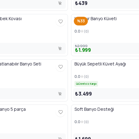
₺439
bek Kovası
Katlanır Banyo Küveti
%33
0.0
(
0
)
₺2.999
₺1.999
tlanabılır Banyo Seti
Büyük Sepetli Küvet Ayağı
0.0
(
0
)
Ücretsiz Kargo
₺3.499
anyo 5 parça
Soft Banyo Desteği
0.0
(
0
)
₺1.699