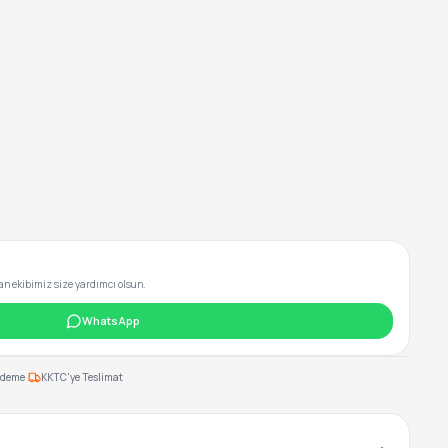
 ekibimiz size yardımcı olsun.
WhatsApp
·
Ödeme
KKTC'ye Teslimat