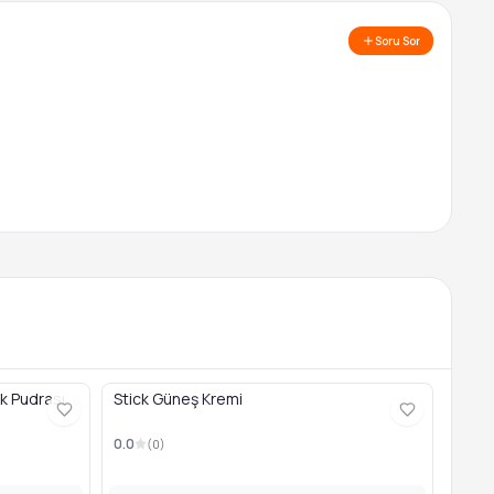
Soru Sor
k Pudrası
Stick Güneş Kremi
0.0
(
0
)