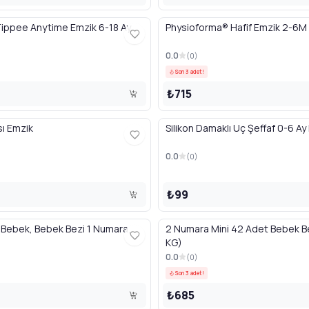
ppee Anytime Emzik 6-18 Ay
Physioforma® Hafif Emzik 2-6M
0.0
(
0
)
Son 3 adet!
₺715
sı Emzik
Silikon Damaklı Uç Şeffaf 0-6 Ay
0.0
(
0
)
₺99
f Bebek, Bebek Bezi 1 Numara,
2 Numara Mini 42 Adet Bebek B
KG)
0.0
(
0
)
Son 3 adet!
₺685