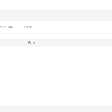
at ve İade
Destek
Paris