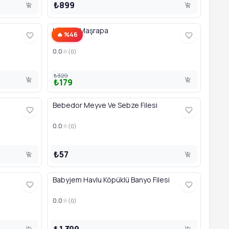
₺899
Katlanır Maşrapa
🔥 %46
0.0
(
0
)
₺329
₺179
Bebedor Meyve Ve Sebze Filesi
0.0
(
0
)
₺57
Babyjem Havlu Köpüklü Banyo Filesi
0.0
(
0
)
₺1.399