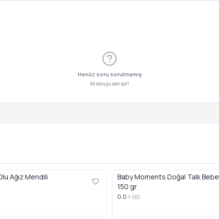
Henüz soru sorulmamış
İlk soruyu sen sor!
lu Ağız Mendili
Baby Moments Doğal Talk Bebe
150 gr
0.0
(
0
)