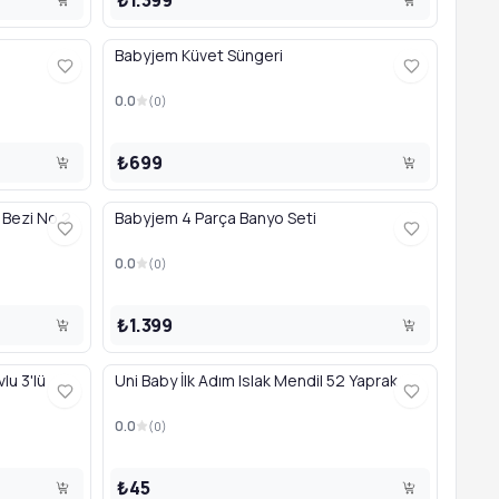
Babyjem Küvet Süngeri
0.0
(
0
)
₺699
Bezi No 2
Babyjem 4 Parça Banyo Seti
0.0
(
0
)
₺1.399
lu 3'lü
Uni Baby İlk Adım Islak Mendil 52 Yaprak
0.0
(
0
)
₺45