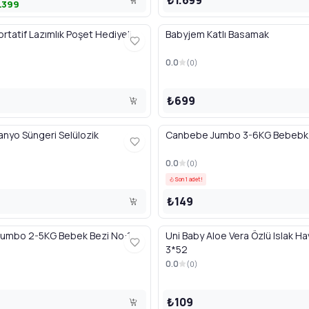
1.399
rtatif Lazımlık Poşet Hediyeli
Babyjem Katlı Basamak
0.0
(
0
)
₺699
nyo Süngeri Selülozik
Canbebe Jumbo 3-6KG Bebebk 
0.0
(
0
)
Son 1 adet!
₺149
umbo 2-5KG Bebek Bezi No:1
Uni Baby Aloe Vera Özlü Islak Hav
3*52
0.0
(
0
)
₺109