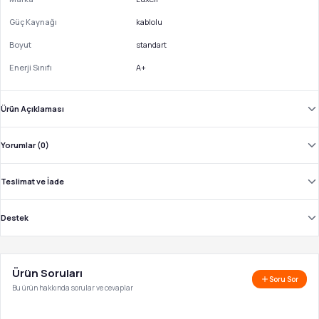
Güç Kaynağı
kablolu
Boyut
standart
Enerji Sınıfı
A+
Ürün Açıklaması
Yorumlar (0)
Teslimat ve İade
Destek
Ürün Soruları
Soru Sor
Bu ürün hakkında sorular ve cevaplar