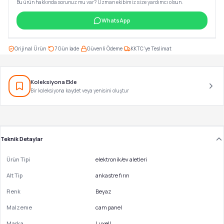
Bu ürün hakkında sorunuz mu var? Uzman ekibimiz size yardımcı olsun.
WhatsApp
·
·
·
Orijinal Ürün
7 Gün İade
Güvenli Ödeme
KKTC'ye Teslimat
Koleksiyona Ekle
Bir koleksiyona kaydet veya yenisini oluştur
Teknik Detaylar
Ürün Tipi
elektronik/ev aletleri
Alt Tip
ankastre fırın
Renk
Beyaz
Malzeme
cam panel
Marka
Luxell