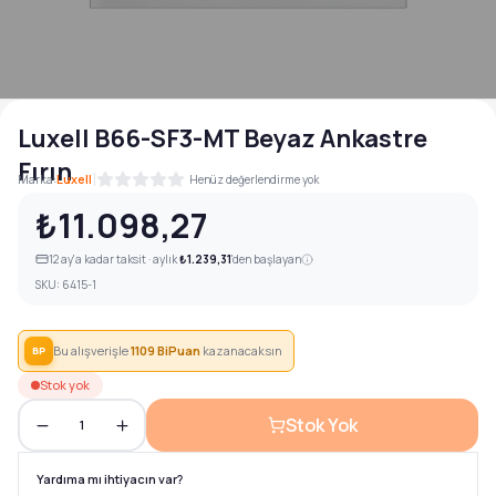
Luxell B66-SF3-MT Beyaz Ankastre
Fırın
|
Marka:
Luxell
Henüz değerlendirme yok
₺11.098,27
12
ay'a kadar taksit · aylık
₺1.239,31
'den başlayan
SKU:
6415-1
Bu alışverişle
1109
BiPuan
kazanacaksın
BP
Stok yok
Stok Yok
1
Yardıma mı ihtiyacın var?