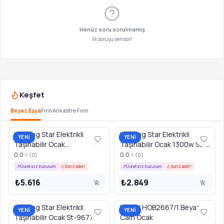
Henüz soru sorulmamış
İlk soruyu sen sor!
Keşfet
Beyaz Eşya
Fırın
Ankastre Fırın
Winning Star Elektrikli
Winning Star Elektrikli
YENİ
YENİ
Taşınabilir Ocak
Taşınabilir Ocak 1300w St-
1300w+1300w St-9756
9755
0.0
0.0
(
0
)
(
0
)
Ücretsiz Kurulum
Son 2 adet!
Ücretsiz Kurulum
Son 2 adet!
₺5.616
₺2.849
Winning Star Elektrikli
Newal HOB2667/1 Beyaz
YENİ
YENİ
Taşınabilir Ocak St-9677
Cam Ocak