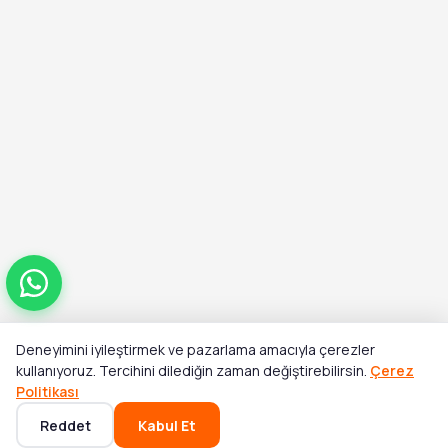
Deneyimini iyileştirmek ve pazarlama amacıyla çerezler
Toplam
kullanıyoruz. Tercihini dilediğin zaman değiştirebilirsin.
Çerez
Stok Yok
₺11.098,27
Politikası
Reddet
Kabul Et