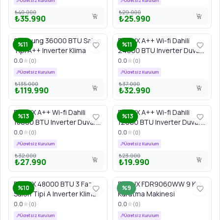
Ücretsiz Kurulum
Ücretsiz Kurulum
₺40.000
₺29.000
₺35.990
₺25.990
Samsung 36000 BTU Salon
FINLUX A++ Wi-fi Dahili
%11
%11
Tipi A++ Inverter Klima
24000 BTU Inverter Duvar
Tipi Klima
0.0
0.0
(
0
)
(
0
)
Ücretsiz Kurulum
Ücretsiz Kurulum
₺135.000
₺37.000
₺119.990
₺32.990
FINLUX A++ Wi-fi Dahili
FINLUX A++ Wi-fi Dahili
%13
%13
18000 BTU Inverter Duvar
12000 BTU Inverter Duvar
Tipi Klima
Tipi Klima
0.0
0.0
(
0
)
(
0
)
Ücretsiz Kurulum
Ücretsiz Kurulum
₺32.000
₺23.000
₺27.990
₺19.990
FINLUX 48000 BTU 3 Faz
FINLUX FDR9060WW 9 KG
%10
%9
Salon Tipi A Inverter Klima
Kurutma Makinesi
0.0
0.0
(
0
)
(
0
)
Ücretsiz Kurulum
Ücretsiz Kurulum