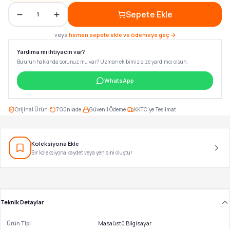
Sepete Ekle
1
veya
hemen sepete ekle ve ödemeye geç →
Yardıma mı ihtiyacın var?
Bu ürün hakkında sorunuz mu var? Uzman ekibimiz size yardımcı olsun.
WhatsApp
·
·
·
Orijinal Ürün
7 Gün İade
Güvenli Ödeme
KKTC'ye Teslimat
Koleksiyona Ekle
Bir koleksiyona kaydet veya yenisini oluştur
Teknik Detaylar
Ürün Tipi
Masaüstü Bilgisayar