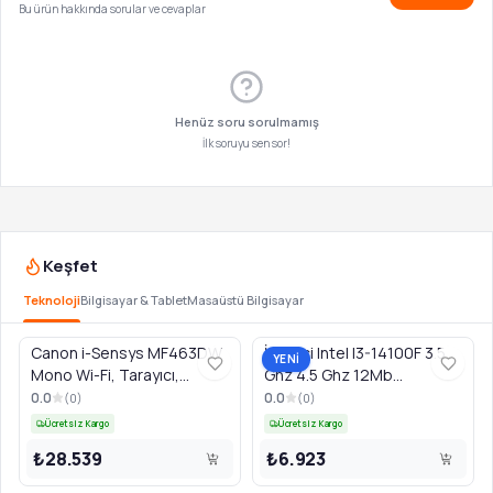
Bu ürün hakkında sorular ve cevaplar
Henüz soru sorulmamış
İlk soruyu sen sor!
Keşfet
Teknoloji
Bilgisayar & Tablet
Masaüstü Bilgisayar
Canon i-Sensys MF463DW
İşlemci Intel I3-14100F 3.5
YENİ
Mono Wi-Fi, Tarayıcı,
Ghz 4.5 Ghz 12Mb
Fotokopi Çok Fonksiyonlu
Lga1700P - Tray
0.0
0.0
(
0
)
(
0
)
Lazer Yazıcı
Ücretsiz Kargo
Ücretsiz Kargo
₺28.539
₺6.923