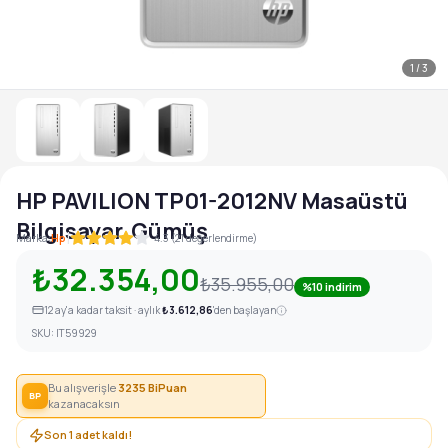
1
/
3
HP PAVILION TP01-2012NV Masaüstü
Bilgisayar, Gümüş
|
Marka:
Hp
4.3 (21 değerlendirme)
₺32.354,00
₺35.955,00
%10 indirim
12
ay'a kadar taksit · aylık
₺3.612,86
'den başlayan
SKU:
IT59929
Bu alışverişle
3235
BiPuan
BP
kazanacaksın
Son
1
adet kaldı!