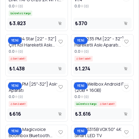
Beyaz
0.0
0.0
(
0
)
(
0
)
Ücretsiz Kargo
₺3.823
₺370
LED404 Star [22" - 32"]
PWR2235 PM [22" - 32"]
YENİ
YENİ
Çift Kol Hareketli Askı
Hareketli Askı Aparatı
Aparatı
CODE:15086
0.0
0.0
(
0
)
(
0
)
Son 1 adet!
Son 1 adet!
₺1.438
₺1.274
15056 PM [25"-32"] Askı
MAX2 Wellbox Android Box
YENİ
YENİ
Aparatı
(2GB + 16GB)
0.0
0.0
(
0
)
(
0
)
Son 2 adet!
Ücretsiz Kargo
Son 1 adet!
₺616
₺3.616
19972 Magicvoice
50WOS315B VOX 50" 4K
YENİ
YENİ
Boombox Bluetooth
Smart LED TV