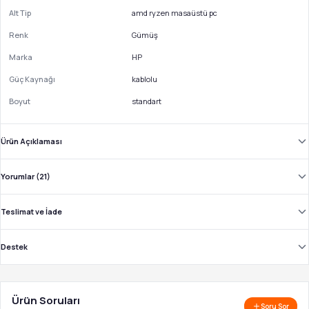
Alt Tip
amd ryzen masaüstü pc
Renk
Gümüş
Marka
HP
Güç Kaynağı
kablolu
Boyut
standart
Ürün Açıklaması
Yorumlar (21)
Teslimat ve İade
Destek
Ürün Soruları
Soru Sor