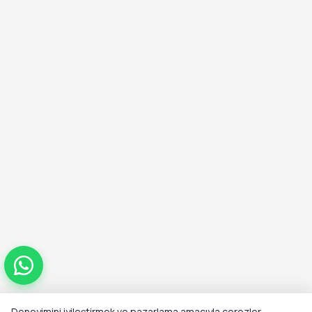
Deneyimini iyileştirmek ve pazarlama amacıyla çerezler