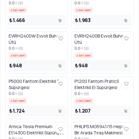
0.0
0.0
(
0
)
(
0
)
Son 1 adet!
Son 1 adet!
₺1.466
₺1.983
EVIRH2400W Evvoli Buharlı
EVIRH2400B Evvoli Buharlı
Ütü
Ütü
0.0
0.0
(
0
)
(
0
)
Son 1 adet!
Son 1 adet!
₺948
₺948
P5000 Fantom Elektrikli El
P1200 Fantom PraticS
Süpürgesi
Elektrikli El Süpürgesi
0.0
0.0
(
0
)
(
0
)
Son 1 adet!
Son 2 adet!
₺1.724
₺1.207
Arnica Tesla Premium
PHILIPS MG5941/15 Hepsi
Et14300 Elektrikli Süpürge
Bir Arada Tıraş Makinesi
Rose
0.0
0.0
(
0
)
(
0
)