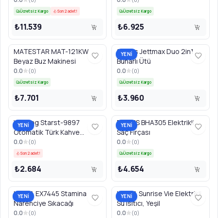
Ücretsiz Kargo
Son 2 adet!
Ücretsiz Kargo
₺11.539
₺6.925
MATESTAR MAT-121KW
Stilevs Jettmax Duo 2in1
YENİ
Beyaz Buz Makinesi
Buharlı Ütü
0.0
0.0
(
0
)
(
0
)
Ücretsiz Kargo
Ücretsiz Kargo
₺7.701
₺3.960
Winning Starst-9897
PHILIPS BHA305 Elektrikli
YENİ
YENİ
Otomatik Türk Kahve
Saç Fırçası
Makinesi
0.0
0.0
(
0
)
(
0
)
Son 2 adet!
Ücretsiz Kargo
₺2.684
₺4.654
UFESA EX7445 Stamina
UFESA Sunrise Vie Elektrikli
YENİ
YENİ
Narenciye Sıkacağı
Su Isıtıcı, Yeşil
0.0
0.0
(
0
)
(
0
)