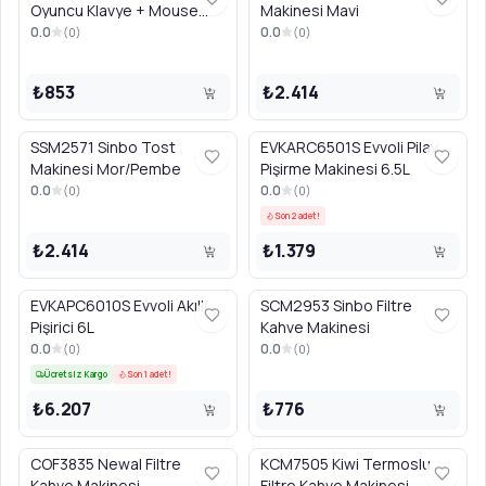
Oyuncu Klavye + Mouse
Makinesi Mavi
Combo Set
0.0
0.0
(
0
)
(
0
)
₺853
₺2.414
SSM2571 Sinbo Tost
EVKARC6501S Evvoli Pilav
Makinesi Mor/Pembe
Pişirme Makinesi 6.5L
0.0
0.0
(
0
)
(
0
)
Son 2 adet!
₺2.414
₺1.379
EVKAPC6010S Evvoli Akıllı
SCM2953 Sinbo Filtre
Pişirici 6L
Kahve Makinesi
0.0
0.0
(
0
)
(
0
)
Ücretsiz Kargo
Son 1 adet!
₺6.207
₺776
COF3835 Newal Filtre
KCM7505 Kiwi Termoslu
Kahve Makinesi
Filtre Kahve Makinesi