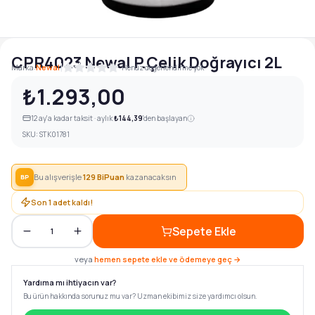
CPR4023 Newal P.Çelik Doğrayıcı 2L
|
Marka:
Newal
Henüz değerlendirme yok
₺1.293,00
12
ay'a kadar taksit · aylık
₺144,39
'den başlayan
SKU:
STK01781
Bu alışverişle
129
BiPuan
kazanacaksın
BP
Son
1
adet kaldı!
Sepete Ekle
1
veya
hemen sepete ekle ve ödemeye geç →
Yardıma mı ihtiyacın var?
Bu ürün hakkında sorunuz mu var? Uzman ekibimiz size yardımcı olsun.