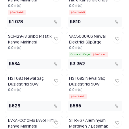
0.0
0.0
(
0
)
(
0
)
Son 3 adet!
Son 2 adet!
₺1.078
₺810
SCM2948 Sinbo Plastik
VAC5000/03 Newal
Kahve Makinesi
Elektrikli Süpürge
0.0
0.0
(
0
)
(
0
)
Ücretsiz Kargo
Son 1 adet!
₺534
₺3.362
HST683 Newal Saç
HST682 Newal Saç
Düzleştirici 50W
Düzleştirici 50W
0.0
0.0
(
0
)
(
0
)
Son 3 adet!
₺629
₺586
EVKA-CO10MB Evvoli Filtre
STR467 Aleminyum
Kahve Makinesi
Merdiven 7 Basamak