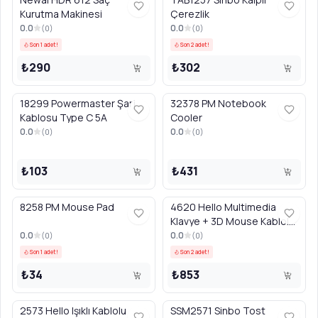
Kurutma Makinesi
Çerezlik
0.0
0.0
(
0
)
(
0
)
Son 1 adet!
Son 2 adet!
₺290
₺302
18299 Powermaster Şarj
32378 PM Notebook
Kablosu Type C 5A
Cooler
0.0
0.0
(
0
)
(
0
)
₺103
₺431
8258 PM Mouse Pad
4620 Hello Multimedia
Klavye + 3D Mouse Kablolu
Set
0.0
0.0
(
0
)
(
0
)
Son 1 adet!
Son 2 adet!
₺34
₺853
2573 Hello Işıklı Kablolu
SSM2571 Sinbo Tost