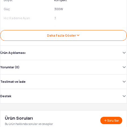
Güç
300W
Hız Kademe Ayarı
3
Ayrılabilir Gövde
Evet
Daha Fazla Göster
Ürün Açıklaması
Yorumlar (0)
Teslimat ve İade
Destek
Ürün Soruları
Soru Sor
Bu ürün hakkında sorular ve cevaplar