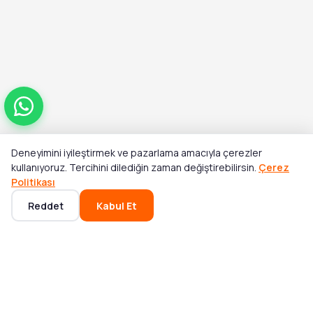
Deneyimini iyileştirmek ve pazarlama amacıyla çerezler
Toplam
kullanıyoruz. Tercihini dilediğin zaman değiştirebilirsin.
Çerez
Sepete Ekle
₺1.293,00
Politikası
Reddet
Kabul Et
Ana Sayfa
Kategoriler
Sepet
Favoriler
Hesabım