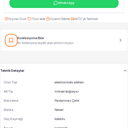
WhatsApp
·
·
·
Orijinal Ürün
7 Gün İade
Güvenli Ödeme
KKTC'ye Teslimat
Koleksiyona Ekle
Bir koleksiyona kaydet veya yenisini oluştur
Teknik Detaylar
Ürün Tipi
elektronik/ev aletleri
Alt Tip
mikser doğrayıcı
Malzeme
Paslanmaz Çelik
Marka
Newal
Güç Kaynağı
kablolu
Boyut
kompakt