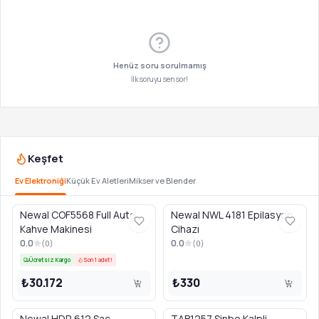
Henüz soru sorulmamış
İlk soruyu sen sor!
Keşfet
Ev Elektroniği
Küçük Ev Aletleri
Mikser ve Blender
Newal COF5568 Full Auto.
Newal NWL 4181 Epilasyon
Kahve Makinesi
Cihazı
0.0
0.0
(
0
)
(
0
)
Ücretsiz Kargo
Son 1 adet!
₺30.172
₺330
Newal HDR 612 Saç
TAB1257 Sinbo Kalpli