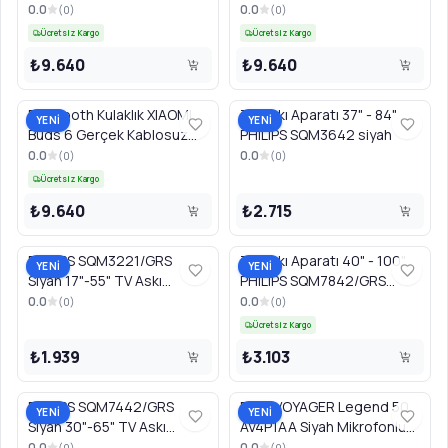
BHR08OHGL titanyum gri
BHR08OGGL Seramik Beyaz
0.0
0.0
(
0
)
(
0
)
Ücretsiz Kargo
Ücretsiz Kargo
₺9.640
₺9.640
Bluetooth Kulaklık XIAOMI
TV Askı Aparatı 37" - 84"
YENİ
YENİ
Buds 6 Gerçek Kablosuz
PHILIPS SQM3642 siyah
BHR09GTGL Nebula Mor
0.0
0.0
(
0
)
(
0
)
Ücretsiz Kargo
₺9.640
₺2.715
PHILIPS SQM3221/GRS
TV Askı Aparatı 40" - 100"
YENİ
YENİ
Siyah 17"-55" TV Askı
PHILIPS SQM7842/GRS
Aparatı
Siyah
0.0
0.0
(
0
)
(
0
)
Ücretsiz Kargo
₺1.939
₺3.103
PHILIPS SQM7442/GRS
POLY VOYAGER Legend 50
YENİ
YENİ
Siyah 30"-65" TV Askı
AV4P1AA Siyah Mikrofonlu
Aparatı
PC Handsfree Kulaklık
0.0
0.0
(
0
)
(
0
)