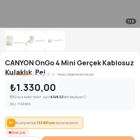
1
/
3
CANYON OnGo 4 Mini Gerçek Kablosuz
Kulaklık, Bej
|
Marka:
Canyon
Henüz değerlendirme yok
₺1.330,00
12
ay'a kadar taksit · aylık
₺148,52
'den başlayan
SKU:
IT68989
Bu alışverişle
133
BiPuan
kazanacaksın
BP
Stok yok