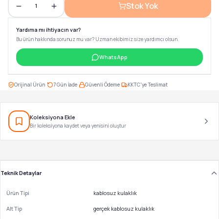
Stok Yok
1
Yardıma mı ihtiyacın var?
Bu ürün hakkında sorunuz mu var? Uzman ekibimiz size yardımcı olsun.
WhatsApp
·
·
·
Orijinal Ürün
7 Gün İade
Güvenli Ödeme
KKTC'ye Teslimat
Koleksiyona Ekle
Bir koleksiyona kaydet veya yenisini oluştur
Teknik Detaylar
Ürün Tipi
kablosuz kulaklık
Alt Tip
gerçek kablosuz kulaklık