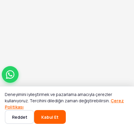
Deneyimini iyileştirmek ve pazarlama amacıyla çerezler
Toplam
kullanıyoruz. Tercihini dilediğin zaman değiştirebilirsin.
Çerez
Stok Yok
₺1.330,00
Politikası
Reddet
Kabul Et
Ana Sayfa
Kategoriler
Sepet
Favoriler
Hesabım