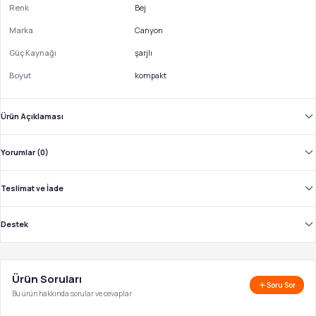
Renk
Bej
Marka
Canyon
Güç Kaynağı
şarjlı
Boyut
kompakt
Ürün Açıklaması
Yorumlar (0)
Teslimat ve İade
Destek
Ürün Soruları
Soru Sor
Bu ürün hakkında sorular ve cevaplar