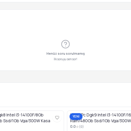
Henüz soru sorulmamış
İlk soruyu sen sor!
gk8 Intel I3-14100F/8Gb
Hazır Pc Dgk9 Intel I3-14100F/1
YENİ
 Ssd/1Gb Vga/300W Kasa
Ram/480Gb Ssd/1Gb Vga/300W
0.0
(
0
)