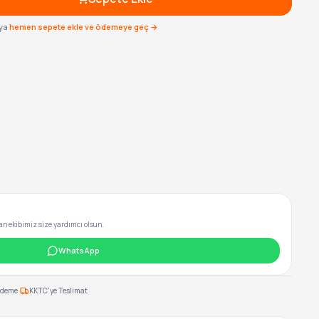
ya
hemen sepete ekle ve ödemeye geç →
 ekibimiz size yardımcı olsun.
WhatsApp
·
Ödeme
KKTC'ye Teslimat