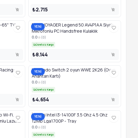
₺2.715
-65" TV
POLY VOYAGER Legend 50 AV4P1AA Siyah
YENİ
Mikrofonlu PC Handsfree Kulaklık
0.0
(
0
)
Ücretsiz Kargo
₺8.144
Racing:
Nintendo Switch 2 oyun WWE 2K26 (Oyun
YENİ
Anahtarı Kartı)
0.0
(
0
)
Ücretsiz Kargo
₺4.654
 Wi-Fi,
İşlemci Intel I3-14100F 3.5 Ghz 4.5 Ghz
YENİ
nlu Lazer
12Mb Lga1700P - Tray
0.0
(
0
)
Ücretsiz Kargo