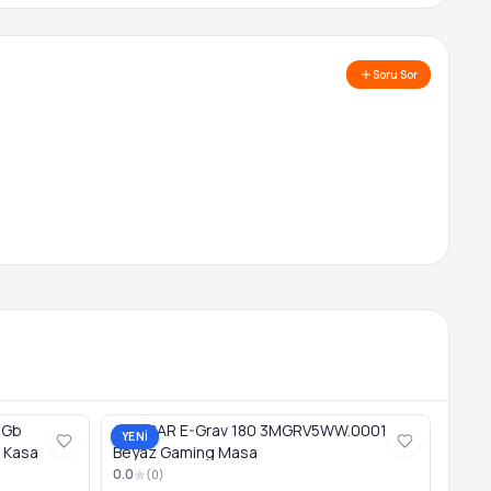
Soru Sor
6Gb
COUGAR E-Grav 180 3MGRV5WW.0001
YENİ
 Kasa
Beyaz Gaming Masa
0.0
(
0
)