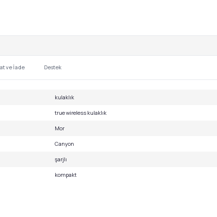
at ve İade
Destek
kulaklık
true wireless kulaklık
Mor
Canyon
şarjlı
kompakt