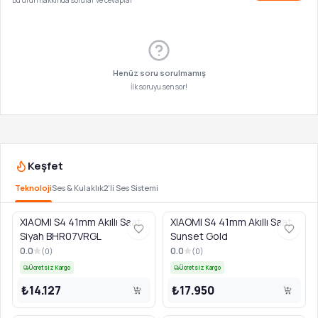
Bu ürün hakkında sorular ve cevaplar
Henüz soru sorulmamış
İlk soruyu sen sor!
Keşfet
Teknoloji
Ses & Kulaklık
2'li Ses Sistemi
XIAOMI S4 41mm Akıllı Saat
XIAOMI S4 41mm Akıllı Saat
Siyah BHR07VRGL
Sunset Gold
0.0
0.0
(
0
)
(
0
)
Ücretsiz Kargo
Ücretsiz Kargo
₺14.127
₺17.950