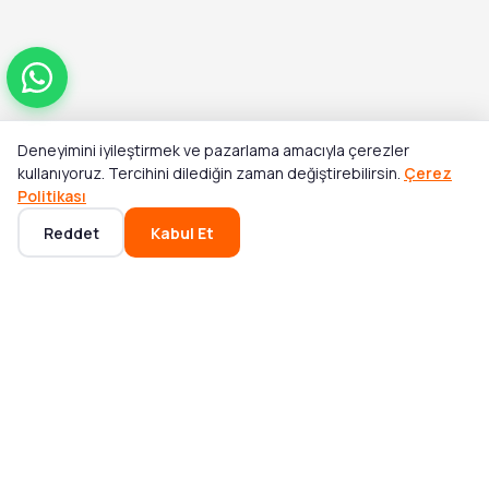
Deneyimini iyileştirmek ve pazarlama amacıyla çerezler
Toplam
kullanıyoruz. Tercihini dilediğin zaman değiştirebilirsin.
Çerez
Stok Yok
₺69.195,00
₺76.120,00
Politikası
Reddet
Kabul Et
Ana Sayfa
Kategoriler
Sepet
Favoriler
Hesabım
POPÜLER KATEGORILER