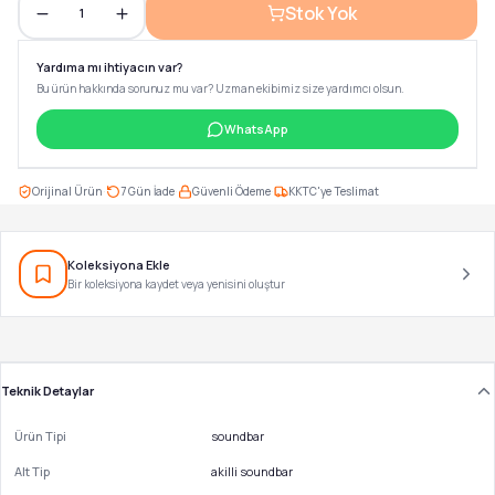
Stok Yok
1
Yardıma mı ihtiyacın var?
Bu ürün hakkında sorunuz mu var? Uzman ekibimiz size yardımcı olsun.
WhatsApp
·
·
·
Orijinal Ürün
7 Gün İade
Güvenli Ödeme
KKTC'ye Teslimat
Koleksiyona Ekle
Bir koleksiyona kaydet veya yenisini oluştur
Teknik Detaylar
Ürün Tipi
soundbar
Alt Tip
akilli soundbar