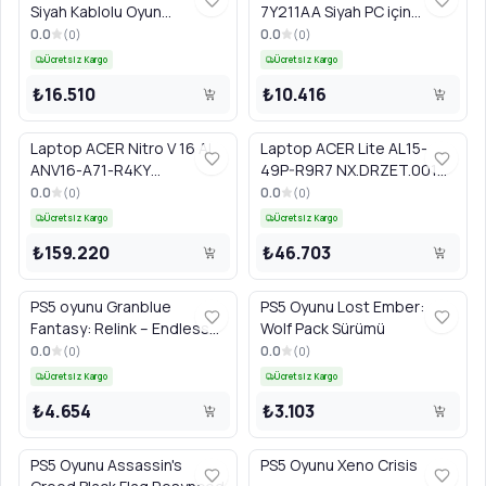
Siyah Kablolu Oyun
7Y211AA Siyah PC için
Mikrofonu
Mikrofonlu Kablosuz
0.0
0.0
(
0
)
(
0
)
Kulaklık
Ücretsiz Kargo
Ücretsiz Kargo
₺16.510
₺10.416
Laptop ACER Nitro V 16 AI
Laptop ACER Lite AL15-
ANV16-A71-R4KY
49P-R9R7 NX.DRZET.001
NH.U3DET.005 siyah
açık gümüş
0.0
0.0
(
0
)
(
0
)
Ücretsiz Kargo
Ücretsiz Kargo
₺159.220
₺46.703
PS5 oyunu Granblue
PS5 Oyunu Lost Ember:
Fantasy: Relink – Endless
Wolf Pack Sürümü
Ragnarok – Day One
0.0
0.0
(
0
)
(
0
)
Sürümü
Ücretsiz Kargo
Ücretsiz Kargo
₺4.654
₺3.103
PS5 Oyunu Assassin's
PS5 Oyunu Xeno Crisis