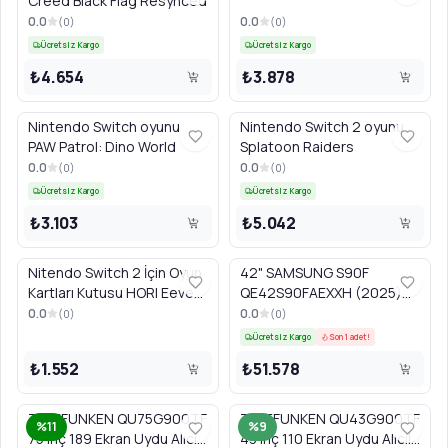
Creed Black Flag Resynced
0.0
0.0
(
0
)
(
0
)
Ücretsiz Kargo
Ücretsiz Kargo
₺4.654
₺3.878
Nintendo Switch oyunu
Nintendo Switch 2 oyunu
PAW Patrol: Dino World
Splatoon Raiders
0.0
0.0
(
0
)
(
0
)
Ücretsiz Kargo
Ücretsiz Kargo
₺3.103
₺5.042
Nitendo Switch 2 İçin Oyun
42" SAMSUNG S90F
Kartları Kutusu HORI Eevee
QE42S90FAEXXH (2025)
Cottage Core NSX-084E
4K UHD OLED Akıllı Vision AI
0.0
0.0
(
0
)
(
0
)
Siyah TV
Ücretsiz Kargo
Son 1 adet!
₺1.552
₺51.578
TELEFUNKEN QU75G900TF
TELEFUNKEN QU43G900TF
%11
%9
75 inç 189 Ekran Uydu Alıcılı
43 inç 110 Ekran Uydu Alıcılı