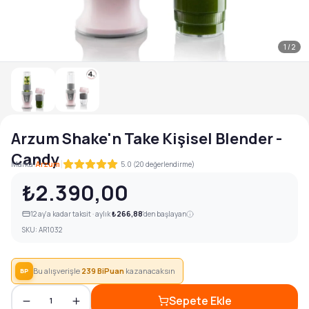
1
/
2
Arzum Shake'n Take Kişisel Blender -
Candy
|
Marka:
Arzum
5.0 (20 değerlendirme)
₺2.390,00
12
ay'a kadar taksit · aylık
₺266,88
'den başlayan
SKU:
AR1032
Bu alışverişle
239
BiPuan
kazanacaksın
BP
Sepete Ekle
1