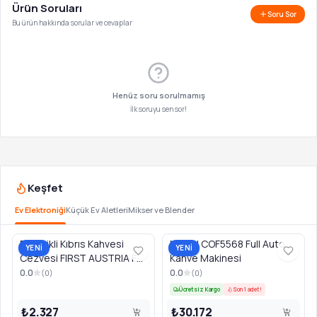
Ürün Soruları
Soru Sor
Bu ürün hakkında sorular ve cevaplar
Henüz soru sorulmamış
İlk soruyu sen sor!
Keşfet
Ev Elektroniği
Küçük Ev Aletleri
Mikser ve Blender
Elektrikli Kıbrıs Kahvesi
Newal COF5568 Full Auto.
YENİ
YENİ
Cezvesi FIRST AUSTRIA FA-
Kahve Makinesi
5450-3 siyah/gümüş
0.0
0.0
(
0
)
(
0
)
Ücretsiz Kargo
Son 1 adet!
₺2.327
₺30.172