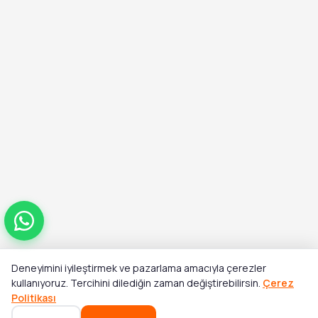
Deneyimini iyileştirmek ve pazarlama amacıyla çerezler
Toplam
kullanıyoruz. Tercihini dilediğin zaman değiştirebilirsin.
Çerez
Sepete Ekle
₺2.390,00
Politikası