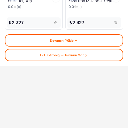
Su Isıtıcı, Yeşil
Kızartma Makinesi Yeşil
0.0
0.0
(
0
)
(
0
)
₺2.327
₺2.327
Devamını Yükle
Ev Elektroniği
— Tümünü Gör