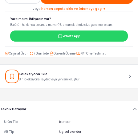
veya
hemen sepete ekle ve ödemeye geç →
Yardıma mı ihtiyacın var?
Bu ürün hakkında sorunuz mu var? Uzman ekibimiz size yardımcı olsun.
WhatsApp
·
·
·
Orijinal Ürün
7 Gün İade
Güvenli Ödeme
KKTC'ye Teslimat
Koleksiyona Ekle
Bir koleksiyona kaydet veya yenisini oluştur
Teknik Detaylar
Ürün Tipi
blender
Alt Tip
kişisel blender