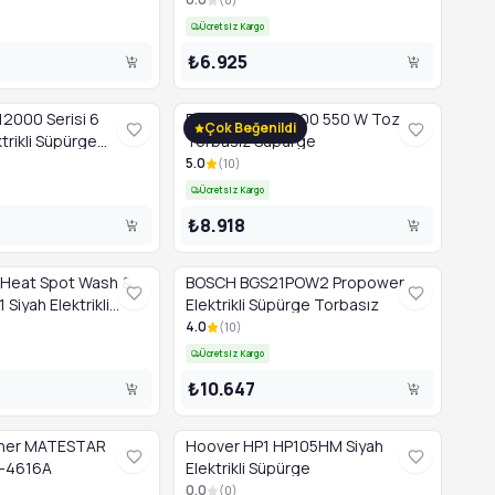
 Filtre
Ücretsiz Kargo
₺6.925
2000 Serisi 6
Bosch BGC21X300 550 W Toz
Çok Beğenildi
trikli Süpürge
Torbasız Süpürge
i Renk 3lt Torbasız
5.0
(
10
)
Ücretsiz Kargo
₺8.918
Heat Spot Wash &
BOSCH BGS21POW2 Propower
Siyah Elektrikli
Elektrikli Süpürge Torbasız
4.0
(
10
)
Ücretsiz Kargo
₺10.647
aner MATESTAR
Hoover HP1 HP105HM Siyah
M-4616A
Elektrikli Süpürge
0.0
(
0
)