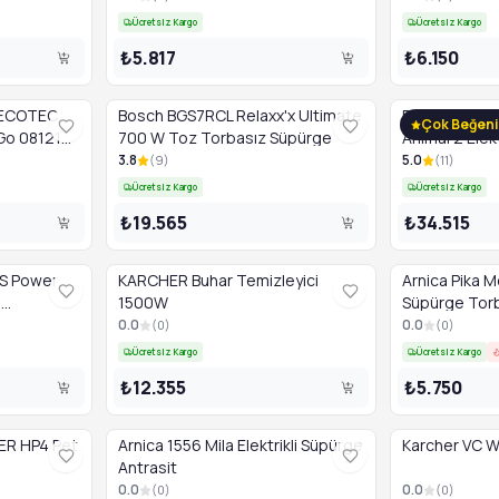
Ücretsiz Kargo
Ücretsiz Kargo
₺5.817
₺6.150
CECOTEC
Bosch BGS7RCL Relaxx'x Ultimate
Dyson CY26 Ci
Çok Beğeni
Go 08121
700 W Toz Torbasız Süpürge
Animal 2 Elek
3.8
5.0
(
9
)
(
11
)
Ücretsiz Kargo
Ücretsiz Kargo
₺19.565
₺34.515
PS Power
KARCHER Buhar Temizleyici
Arnica Pika M
s
1500W
Süpürge Torb
0.0
0.0
(
0
)
(
0
)
Ücretsiz Kargo
Ücretsiz Kargo
₺12.355
₺5.750
ER HP4 Pet
Arnica 1556 Mila Elektrikli Süpürge
Karcher VC 
Antrasit
0.0
0.0
(
0
)
(
0
)