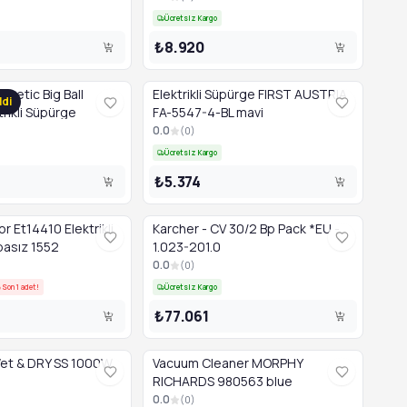
Ücretsiz Kargo
₺8.920
netic Big Ball
Elektrikli Süpürge FIRST AUSTRIA
ldi
trikli Süpürge
FA-5547-4-BL mavi
0.0
(
0
)
Ücretsiz Kargo
₺5.374
or Et14410 Elektrikli
Karcher - CV 30/2 Bp Pack *EU -
asız 1552
1.023-201.0
0.0
(
0
)
Son 1 adet!
Ücretsiz Kargo
₺77.061
Wet & DRY SS 1000W
Vacuum Cleaner MORPHY
RICHARDS 980563 blue
0.0
(
0
)