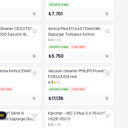
Ücretsiz Kargo
₺7.701
Cleaner CECOTEC
Arnica Pika Et14401 Elektrikli
000 EasyGo XL
Süpürge Torbasız Kırmızı
0.0
(
0
)
Ücretsiz Kargo
Son 1 adet!
₺5.750
sla Kırmızı Elektrikli
Vacuum cleaner PHILIPS PowerPro
FC8243/09 red
4.3
(
4
)
Son 1 adet!
Ücretsiz Kargo
Son 1 adet!
₺11.136
OW1 Serie 6
Karcher - WD 2 Plus S V-15/4/18 -
ldi
trikli süpürge Siyah
1.628-050.0
0.0
(
0
)