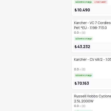
Ücretsiz Kargo
Son 1 adet!
₺10.490
Karcher - VC 7 Cordle
Pet *EU - 1.198-713.0
0.0
(
0
)
Ücretsiz Kargo
₺43.232
Karcher - CV 48/2 - 1.
0.0
(
0
)
Ücretsiz Kargo
₺70.163
Russell Hobbs Cyclon
2.5L 2000W
0.0
(
0
)