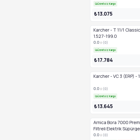
Ücretsiz Kargo
₺13.075
Karcher - T 11/1 Classi
1.527-199.0
0.0
(
0
)
Ücretsiz Kargo
₺17.784
Karcher - VC 3 (ERP) - 
0.0
(
0
)
Ücretsiz Kargo
₺13.645
Arnica Bora 7000 Prem
Filtreli Elektrik Süpürge
0.0
(
0
)