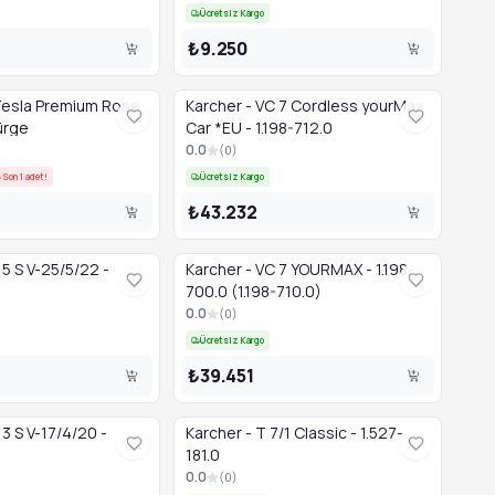
Ücretsiz Kargo
₺9.250
Tesla Premium Rose
Karcher - VC 7 Cordless yourMax
pürge
Car *EU - 1.198-712.0
0.0
(
0
)
Son 1 adet!
Ücretsiz Kargo
₺43.232
5 S V-25/5/22 -
Karcher - VC 7 YOURMAX - 1.198-
700.0 (1.198-710.0)
0.0
(
0
)
Ücretsiz Kargo
₺39.451
3 S V-17/4/20 -
Karcher - T 7/1 Classic - 1.527-
181.0
0.0
(
0
)