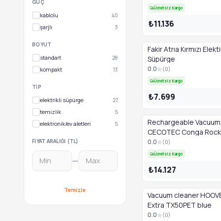
GÜÇ
Ücretsiz Kargo
kablolu
40
₺11.136
şarjlı
3
BOYUT
Fakir Atrıa Kırmızı Elektir
standart
28
Süpürge
0.0
(
0
)
kompakt
13
Ücretsiz Kargo
TIP
₺7.699
elektrikli süpürge
27
temizlik
5
Rechargeable Vacuum 
elektronik/ev aletleri
5
CECOTEC Conga Rock
Wet & Dry Liberty Con
FIYAT ARALIĞI (TL)
0.0
(
0
)
black
Ücretsiz Kargo
—
₺14.127
Temizle
Vacuum cleaner HOOVE
Extra TX50PET blue
0.0
(
0
)