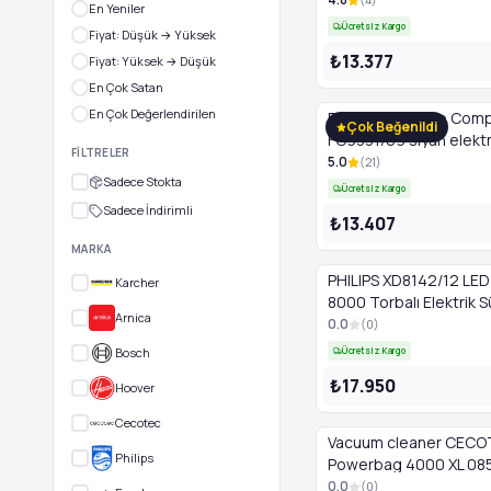
En Yeniler
HEPA Filtre
Ücretsiz Kargo
Fiyat: Düşük → Yüksek
₺13.377
Fiyat: Yüksek → Düşük
En Çok Satan
En Çok Değerlendirilen
Philips PowerPro Com
Çok Beğenildi
FC9331/09 siyah elektri
FILTRELER
süpürge
5.0
(
21
)
Sadece Stokta
Ücretsiz Kargo
Sadece İndirimli
₺13.407
MARKA
PHILIPS XD8142/12 LED 
Karcher
8000 Torbalı Elektrik 
Arnica
Beyaz
0.0
(
0
)
Ücretsiz Kargo
Bosch
₺17.950
Hoover
Cecotec
Vacuum cleaner CEC
Philips
Powerbag 4000 XL 085
0.0
(
0
)