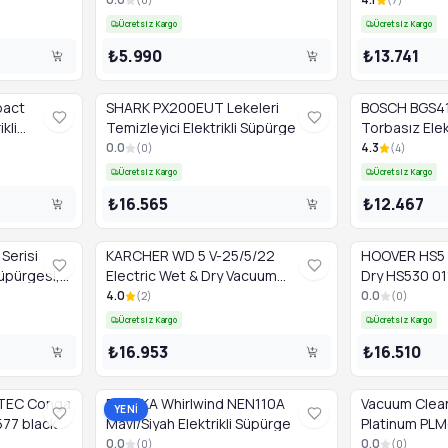
Torbasız HEPA
Ücretsiz Kargo
Ücretsiz Kargo
₺5.990
₺13.741
pact
SHARK PX200EUT Lekeleri
BOSCH BGS41
kli
Temizleyici Elektrikli Süpürge
Torbasız Elek
2000watt Mav
0.0
4.3
(
0
)
(
4
)
HEPA Filtre
Ücretsiz Kargo
Ücretsiz Kargo
₺16.565
₺12.467
Serisi
KARCHER WD 5 V-25/5/22
HOOVER HS5 
Süpürgesi,
Electric Wet & Dry Vacuum
Dry HS530 011 
Cleaner with Container
Süpürge
4.0
0.0
(
2
)
(
0
)
Ücretsiz Kargo
Ücretsiz Kargo
₺16.953
₺16.510
OTEC Conga
EUREKA Whirlwind NEN110A
Vacuum Cle
YENİ
77 black
Mavi/Siyah Elektrikli Süpürge
Platinum PL
0.0
0.0
(
0
)
(
0
)