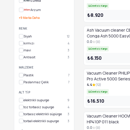
Eureka
Ücretsiz Kargo
Arzum
₺8.920
+9 Marka Daha
RENK
Ash Vacuum cleaner 
Conga Ash 5000 Easy
Siyah
12
black
0.0
(
0
)
kırmızı
4
Ücretsiz Kargo
mavi
3
₺6.150
Antrasit
3
MALZEME
Vacuum Cleaner PHILI
Plastik
7
Pro Active 5000 Serie
Paslanmaz Çelik
7
FC9550/09 black/blue
4.4
(
12
)
Ücretsiz Kargo
ALT TIP
₺16.510
elektrikli supurge
9
toz torbasiz supurge
4
torbasız elektrikli süpürge
3
Vacuum Cleaner HOOV
torbali elektrikli supurge
3
HP410P 011 black
0.0
(
0
)