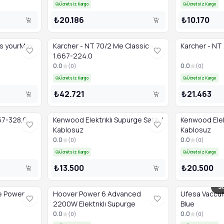
Ücretsiz Kargo
Ücretsiz Kargo
₺20.186
₺10.170
ss yourMax
Karcher - NT 70/2 Me Classic -
Karcher - NT 
1.667-224.0
0.0
0.0
(
0
)
(
0
)
Ücretsiz Kargo
Ücretsiz Kargo
₺42.721
₺21.463
057-328.0
Kenwood Elektrıklı Supurge Sarjlı /
Kenwood Elekt
Kablosuz
Kablosuz
0.0
0.0
(
0
)
(
0
)
Ücretsiz Kargo
Ücretsiz Kargo
₺13.500
₺20.500
St
e Power
Hoover Power 6 Advanced
Ufesa Vaccu
2200W Elektrıklı Supurge
Blue
0.0
0.0
(
0
)
(
0
)