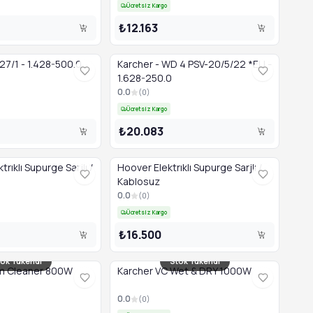
Ücretsiz Kargo
₺12.163
27/1 - 1.428-500.0
Karcher - WD 4 PSV-20/5/22 *EU -
1.628-250.0
0.0
(
0
)
Ücretsiz Kargo
₺20.083
rıklı Supurge Sarjlı /
Hoover Elektrıklı Supurge Sarjlı /
Kablosuz
0.0
(
0
)
Ücretsiz Kargo
₺16.500
ok Tükendi
Stok Tükendi
m Cleaner 800W
Karcher VC Wet & DRY 1000W
0.0
(
0
)