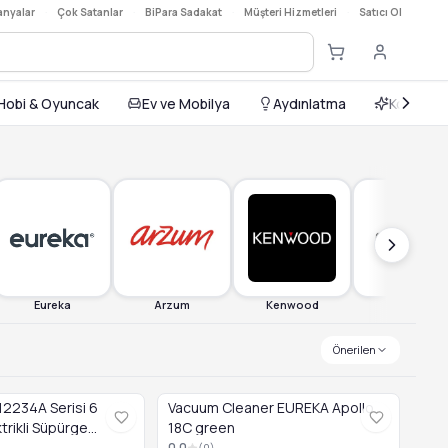
nyalar
·
Çok Satanlar
·
BiPara Sadakat
·
Müşteri Hizmetleri
·
Satıcı Ol
]
Hobi & Oyuncak
Ev ve Mobilya
Aydınlatma
Kozmetik
Eureka
Arzum
Kenwood
Matestar
Önerilen
2234A Serisi 6
Vacuum Cleaner EUREKA Apollo
trikli Süpürge
18C green
ızı Renk 3lt
0.0
(
0
)