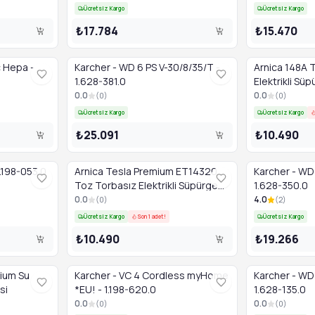
Ücretsiz Kargo
Ücretsiz Kargo
₺17.784
₺15.470
c Hepa -
Karcher - WD 6 PS V-30/8/35/T -
Arnica 148A 
1.628-381.0
Elektrikli Sü
0.0
0.0
(
0
)
(
0
)
Ücretsiz Kargo
Ücretsiz Kargo
₺25.091
₺10.490
1.198-053.0
Arnica Tesla Premium ET14320
Karcher - WD 
Toz Torbasız Elektrikli Süpürge
1.628-350.0
Silver
0.0
4.0
(
0
)
(
2
)
Ücretsiz Kargo
Son 1 adet!
Ücretsiz Kargo
₺10.490
₺19.266
ium Su
Karcher - VC 4 Cordless myHome
Karcher - WD 
si
*EU! - 1.198-620.0
1.628-135.0
0.0
0.0
(
0
)
(
0
)