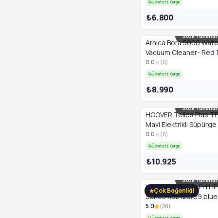
Ücretsiz Kargo
₺6.800
Stok Tükendi
Arnıca Bora 5000 Water
Vacuum Cleaner- Red 
0.0
(
0
)
Ücretsiz Kargo
₺8.990
Stok Tükendi
HOOVER Telios Plus T
Mavi Elektrikli Süpürge
0.0
(
0
)
Ücretsiz Kargo
₺10.925
Stok Tükendi
Vacuum Cleaner PHILI
Çok Beğenildi
Series XB2125/09 blue
5.0
(
28
)
Ücretsiz Kargo