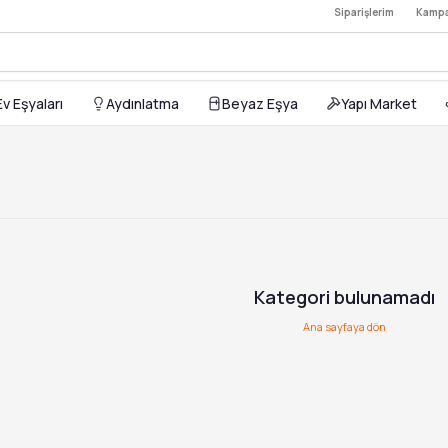
Siparişlerim
·
Kampa
Ev Eşyaları
Aydınlatma
Beyaz Eşya
Yapı Market
Kategori bulunamadı
Ana sayfaya dön