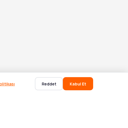
litikası
Reddet
Kabul Et