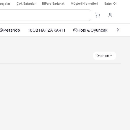
nyalar
·
Çok Satanlar
·
BiPara Sadakat
·
Müşteri Hizmetleri
·
Satıcı Ol
Petshop
16GB HAFIZA KARTI
Hobi & Oyuncak
Ev ve
Önerilen