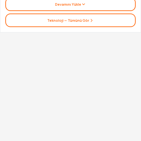
Devamını Yükle
Teknoloji
— Tümünü Gör