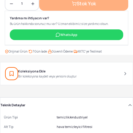
Stok Yok
1
Yardıma mı ihtiyacın var?
Bu ürün hakkında sorunuz mu var? Uzman ekibimiz size yardımcı olsun.
WhatsApp
·
·
·
Orijinal Ürün
7 Gün İade
Güvenli Ödeme
KKTC'ye Teslimat
Koleksiyona Ekle
Bir koleksiyona kaydet veya yenisini oluştur
Teknik Detaylar
Ürün Tipi
temizlik/endustriyel
Alt Tip
hava temizleyici filtresi