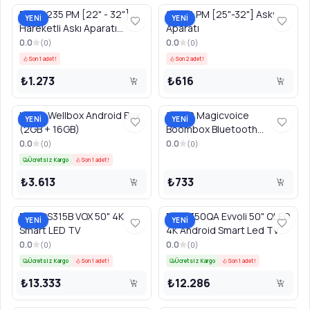
PWR2235 PM [22" - 32"]
15056 PM [25"-32"] Askı
YENİ
YENİ
Hareketli Askı Aparatı
Aparatı
CODE:15086
0.0
0.0
(
0
)
(
0
)
Son 1 adet!
Son 2 adet!
₺1.273
₺616
MAX2 Wellbox Android Box
19972 Magicvoice
YENİ
YENİ
(2GB + 16GB)
Boombox Bluetooth
Hoparlör
0.0
0.0
(
0
)
(
0
)
Ücretsiz Kargo
Son 1 adet!
₺3.613
₺733
50WOS315B VOX 50" 4K
50EV350QA Evvoli 50" QLED
YENİ
YENİ
Smart LED TV
4K Android Smart Led TV
0.0
0.0
(
0
)
(
0
)
Ücretsiz Kargo
Son 1 adet!
Ücretsiz Kargo
Son 1 adet!
₺13.333
₺12.286