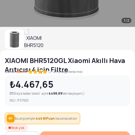
1
/
2
XIAOMI BHR5120GL Xiaomi Akıllı Hava
Arıtıcısı 4 için Filtre
|
Marka:
Xiaomi
4.1 (8 değerlendirme)
₺4.467,65
12
ay'a kadar taksit · aylık
₺498,89
'den başlayan
SKU:
IT57920
Bu alışverişle
446
BiPuan
kazanacaksın
BP
Stok yok