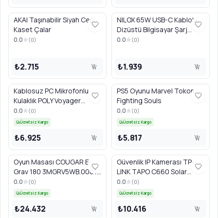
AKAI Taşınabilir Siyah Cep
NILOX 65W USB-C Kablolu
Kaset Çalar
Dizüstü Bilgisayar Şarj
Cihazı Siyah
0.0
0.0
(
0
)
(
0
)
₺2.715
₺1.939
Kablosuz PC Mikrofonlu
PS5 Oyunu Marvel Tokon:
Kulaklık POLY Voyager
Fighting Souls
Legend 30 AV4P5AA Siyah
0.0
0.0
(
0
)
(
0
)
Ücretsiz Kargo
Ücretsiz Kargo
₺6.925
₺5.817
Oyun Masası COUGAR E-
Güvenlik IP Kamerası TP-
Grav 180 3MGRV5WB.0001
LINK TAPO C660 Solar
siyah
Enerjili 4K Wi-Fi Beyaz
0.0
0.0
(
0
)
(
0
)
Ücretsiz Kargo
Ücretsiz Kargo
₺24.432
₺10.416