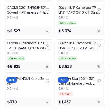
XIAOMI C201 BHR08NBGL
Güvenlik IP Kamerası TP-
Güvenlik IP Kamerası FHD
LINK TAPO C410 KIT Güneş
Wi-Fi Beyaz
Enerjili 2K Wi-Fi Beyaz
0.0
0.0
(
0
)
(
0
)
Ücretsiz Kargo
₺2.327
₺5.374
Güvenlik IP Kamera TP-LINK
Güvenlik IP Kamerası TP-
TAPO C545D Çift 2K Wi-Fi
LINK TAPO C120 2K Wi-Fi
Beyaz
Beyaz
0.0
0.0
(
0
)
(
0
)
Ücretsiz Kargo
Ücretsiz Kargo
₺6.925
₺3.823
9554 PM HDMI Kablo 3m
LED404 Star [22" - 32"]
YENİ
YENİ
V1.4
Çift Kol Hareketli Askı
Aparatı
0.0
0.0
(
0
)
(
0
)
Son 1 adet!
₺370
₺1.437