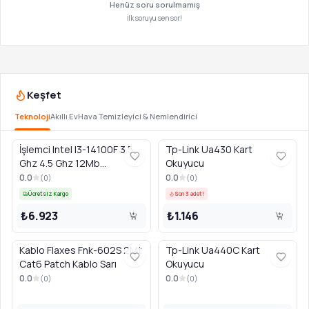
Henüz soru sorulmamış
İlk soruyu sen sor!
Keşfet
Teknoloji
Akıllı Ev
Hava Temizleyici & Nemlendirici
İşlemci Intel I3-14100F 3.5
Tp-Link Ua430 Kart
Ghz 4.5 Ghz 12Mb
Okuyucu
Lga1700P - Tray
0.0
0.0
(
0
)
(
0
)
Ücretsiz Kargo
Son 3 adet!
₺6.923
₺1.146
Kablo Flaxes Fnk-602S 2Mt
Tp-Link Ua440C Kart
Cat6 Patch Kablo Sarı
Okuyucu
0.0
0.0
(
0
)
(
0
)