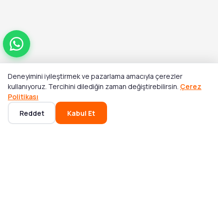
Deneyimini iyileştirmek ve pazarlama amacıyla çerezler
Toplam
kullanıyoruz. Tercihini dilediğin zaman değiştirebilirsin.
Çerez
Stok Yok
₺4.467,65
Politikası
Reddet
Kabul Et
Ana Sayfa
Kategoriler
Sepet
Favoriler
Hesabım