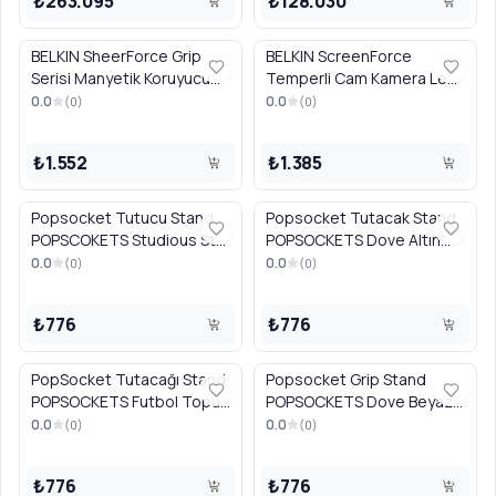
₺263.095
₺128.030
BELKIN SheerForce Grip
BELKIN ScreenForce
Serisi Manyetik Koruyucu
Temperli Cam Kamera Lens
Kılıf iPhone 17 Pro Max,
Koruyucu 2'li iPhone 15 Pro /
0.0
0.0
(
0
)
(
0
)
Siyah
iPhone 15 Pro Max, Siyah
₺1.552
₺1.385
Popsocket Tutucu Stand
Popsocket Tutacak Stand
POPSCOKETS Studious Stu
POPSOCKETS Dove Altın
801135 Siyah
Mermer 801632
0.0
0.0
(
0
)
(
0
)
₺776
₺776
PopSocket Tutacağı Stand
Popsocket Grip Stand
POPSOCKETS Futbol Topu
POPSOCKETS Dove Beyaz
800694
Mermer 800997
0.0
0.0
(
0
)
(
0
)
₺776
₺776