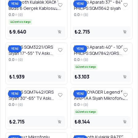
Bluetooth Kulaklık XIAOMI
TV Askı Aparatı 37" - 84"
YENİ
YENİ
Buds 6 Gerçek Kablosuz
PHILIPS SQM3642 siyah
BHR09GTGL Nebula Mor
0.0
0.0
(
0
)
(
0
)
Ücretsiz Kargo
₺9.640
₺2.715
PHILIPS SQM3221/GRS
TV Askı Aparatı 40" - 100"
YENİ
YENİ
Siyah 17"-55" TV Askı
PHILIPS SQM7842/GRS
Aparatı
Siyah
0.0
0.0
(
0
)
(
0
)
Ücretsiz Kargo
₺1.939
₺3.103
PHILIPS SQM7442/GRS
POLY VOYAGER Legend 50
YENİ
YENİ
Siyah 30"-65" TV Askı
AV4P1AA Siyah Mikrofonlu
Aparatı
PC Handsfree Kulaklık
0.0
0.0
(
0
)
(
0
)
Ücretsiz Kargo
₺2.715
₺8.144
Kablosuz Mikrofonlu
Bluetooth Kulaklık RAZER