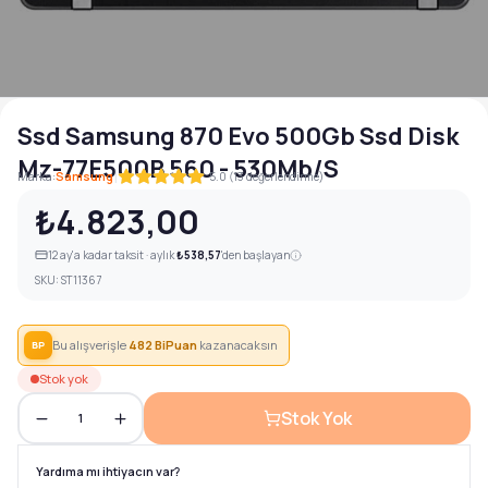
Ssd Samsung 870 Evo 500Gb Ssd Disk
Mz-77E500B 560 - 530Mb/S
|
Marka:
Samsung
5.0 (13 değerlendirme)
₺4.823,00
12
ay'a kadar taksit · aylık
₺538,57
'den başlayan
SKU:
ST11367
Bu alışverişle
482
BiPuan
kazanacaksın
BP
Stok yok
Stok Yok
1
Yardıma mı ihtiyacın var?