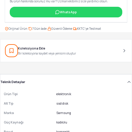
Bu ürün hakkında sorunuz mu var? Uzman ekibimiz size yardımcı olsun.
WhatsApp
·
·
·
Orijinal Ürün
7 Gün İade
Güvenli Ödeme
KKTC'ye Teslimat
Koleksiyona Ekle
Bir koleksiyona kaydet veya yenisini oluştur
Teknik Detaylar
Ürün Tipi
elektronik
Alt Tip
ssd disk
Marka
Samsung
Güç Kaynağı
kablolu
Boyut
kompakt