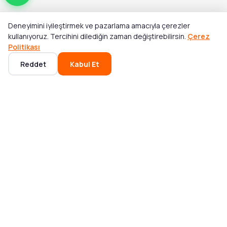
Deneyimini iyileştirmek ve pazarlama amacıyla çerezler
Toplam
kullanıyoruz. Tercihini dilediğin zaman değiştirebilirsin.
Çerez
Stok Yok
₺4.823,00
Politikası
Reddet
Kabul Et
Ana Sayfa
Kategoriler
Sepet
Favoriler
Hesabım
POPÜLER KATEGORILER
Mikser ve Blender
Bluetooth Hoparlör
Akıllı Saat
Elektrikli Süpürge
Notebook
Saç Tıraş Makinesi