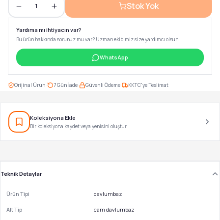
Stok Yok
1
Yardıma mı ihtiyacın var?
Bu ürün hakkında sorunuz mu var? Uzman ekibimiz size yardımcı olsun.
WhatsApp
·
·
·
Orijinal Ürün
7 Gün İade
Güvenli Ödeme
KKTC'ye Teslimat
Koleksiyona Ekle
Bir koleksiyona kaydet veya yenisini oluştur
Teknik Detaylar
Ürün Tipi
davlumbaz
Alt Tip
cam davlumbaz