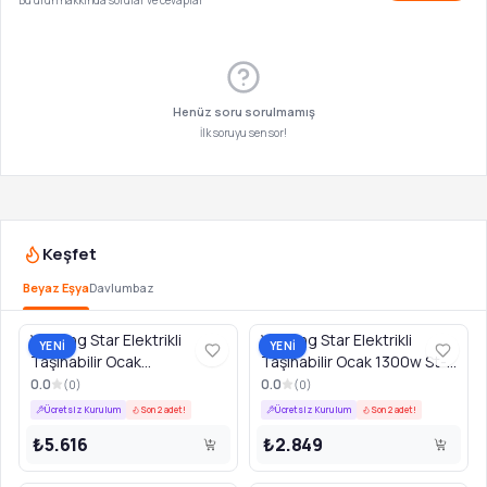
Bu ürün hakkında sorular ve cevaplar
Henüz soru sorulmamış
İlk soruyu sen sor!
Keşfet
Beyaz Eşya
Davlumbaz
Winning Star Elektrikli
Winning Star Elektrikli
YENİ
YENİ
Taşınabilir Ocak
Taşınabilir Ocak 1300w St-
1300w+1300w St-9756
9755
0.0
0.0
(
0
)
(
0
)
Ücretsiz Kurulum
Son 2 adet!
Ücretsiz Kurulum
Son 2 adet!
₺5.616
₺2.849