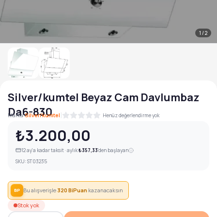
1
/
2
Silver/kumtel Beyaz Cam Davlumbaz
Da6-830
|
Marka:
Silver/kumtel
Henüz değerlendirme yok
₺3.200,00
12
ay'a kadar taksit · aylık
₺357,33
'den başlayan
SKU:
ST03235
Bu alışverişle
320
BiPuan
kazanacaksın
BP
Stok yok