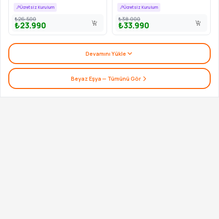
Ücretsiz Kurulum
Ücretsiz Kurulum
₺26.500
₺38.000
₺23.990
₺33.990
Devamını Yükle
Beyaz Eşya
— Tümünü Gör