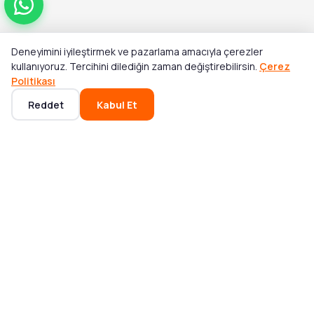
Deneyimini iyileştirmek ve pazarlama amacıyla çerezler
Toplam
kullanıyoruz. Tercihini dilediğin zaman değiştirebilirsin.
Çerez
Sepete Ekle
₺3.489,00
Politikası
Reddet
Kabul Et
Ana Sayfa
Kategoriler
Sepet
Favoriler
Hesabım
POPÜLER KATEGORILER
Mikser ve Blender
Bluetooth Hoparlör
Akıllı Saat
Elektrikli Süpürge