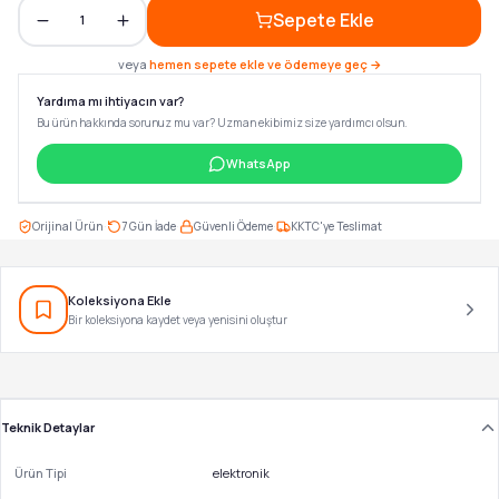
Sepete Ekle
1
veya
hemen sepete ekle ve ödemeye geç →
Yardıma mı ihtiyacın var?
Bu ürün hakkında sorunuz mu var? Uzman ekibimiz size yardımcı olsun.
WhatsApp
·
·
·
Orijinal Ürün
7 Gün İade
Güvenli Ödeme
KKTC'ye Teslimat
Koleksiyona Ekle
Bir koleksiyona kaydet veya yenisini oluştur
Teknik Detaylar
Ürün Tipi
elektronik