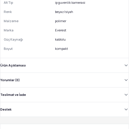
Alt Tip
ip guvenlik kamerasi
Renk
beyaz/siyah
Malzeme
polimer
Marka
Everest
Güç Kaynağı
kablolu
Boyut
kompakt
Ürün Açıklaması
Yorumlar (0)
Teslimat ve İade
Destek