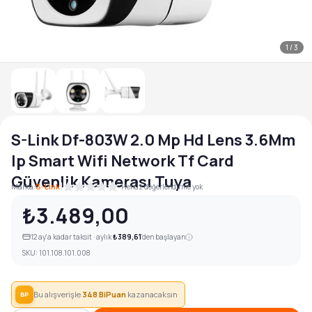
1
/
3
S-Link Df-803W 2.0 Mp Hd Lens 3.6Mm
Ip Smart Wifi Network Tf Card
Güvenlik Kamerası Tuya
|
Marka:
S-Link
Henüz değerlendirme yok
₺3.489,00
12
ay'a kadar taksit · aylık
₺389,61
'den başlayan
SKU:
101.108.101.008
Bu alışverişle
348
BiPuan
kazanacaksın
BP