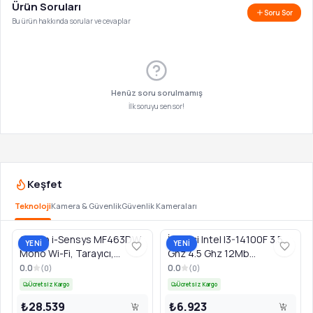
Ürün Soruları
Soru Sor
Bu ürün hakkında sorular ve cevaplar
Henüz soru sorulmamış
İlk soruyu sen sor!
Keşfet
Teknoloji
Kamera & Güvenlik
Güvenlik Kameraları
Canon i-Sensys MF463DW
İşlemci Intel I3-14100F 3.5
YENİ
YENİ
Mono Wi-Fi, Tarayıcı,
Ghz 4.5 Ghz 12Mb
Fotokopi Çok Fonksiyonlu
Lga1700P - Tray
0.0
0.0
(
0
)
(
0
)
Lazer Yazıcı
Ücretsiz Kargo
Ücretsiz Kargo
₺28.539
₺6.923