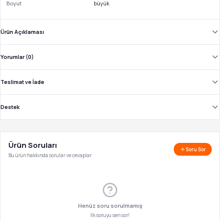
Boyut
büyük
Ürün Açıklaması
Yorumlar (0)
Teslimat ve İade
Destek
Ürün Soruları
Soru Sor
Bu ürün hakkında sorular ve cevaplar
Henüz soru sorulmamış
İlk soruyu sen sor!