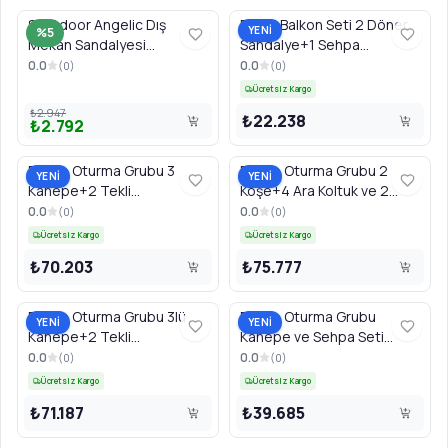
Soutdoor Angelic Dış
Bondi Balkon Seti 2 Döner
YENİ
%5
Mekan Sandalyesi
Sandalye+1 Sehpa
52X57X79.5Cm - Siyah
Alüminyum Gövde
0.0
0.0
(
0
)
(
0
)
Ücretsiz Kargo
₺2.947
₺22.238
₺2.792
Bahçe Oturma Grubu 3
Bahçe Oturma Grubu 2
YENİ
YENİ
Kanepe+2 Tekli
Köşe+4 Ara Koltuk ve 2
Koltuk+puf+sehpa
Sehpa Aleminyum Gövde
0.0
0.0
(
0
)
(
0
)
Aleminyum Gövde
Ücretsiz Kargo
Ücretsiz Kargo
₺70.203
₺75.777
Bahçe Oturma Grubu 3lü
Bahçe Oturma Grubu
YENİ
YENİ
Kanepe+2 Tekli
Kanepe ve Sehpa Seti
Koltuk+bank+sehpa
Plastik Ahşap/minder
0.0
0.0
(
0
)
(
0
)
Aleminyum Gövde
Aleminyum Gövde
Ücretsiz Kargo
Ücretsiz Kargo
₺71.187
₺39.685