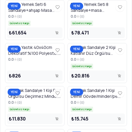
Bahçe Yemek Seti 6
Bahçe Yemek Seti 8
YENİ
YENİ
Sandalye+ahşap Masa
Sandalye+masa
Minder Alüminyum Gövde
Minder/demonte
0.0
0.0
(
0
)
(
0
)
Alüminyum Gövde
Ücretsiz Kargo
Ücretsiz Kargo
₺61.654
₺78.471
Bahçe Yastık 40x40cm
Salıncak Sandalye 2 Kişi
YENİ
YENİ
Dekoratif %100 Polyester
Katlanır Düz Örgü/su
Kumaş
Geçirmez Minder
0.0
0.0
(
0
)
(
0
)
130x69x123cm
Ücretsiz Kargo
₺826
₺20.816
Salıncak Sandalye 1 Kişi Düz
Salıncak Sandalye 1 Kişi
YENİ
YENİ
Örgü/su Geçirmez Minder
Demir Gövde/minder/pe
115x115x196cm
Rattan Örgü
0.0
0.0
(
0
)
(
0
)
105x105x195cm
Ücretsiz Kargo
Ücretsiz Kargo
₺11.830
₺15.745