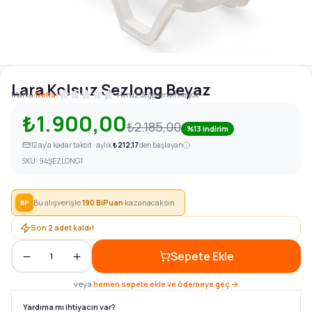
Lara Kolsuz Şezlong Beyaz
|
Marka:
Delta
Henüz değerlendirme yok
₺1.900,00
₺2.185,00
%13 indirim
12
ay'a kadar taksit · aylık
₺212,17
'den başlayan
SKU:
94ŞEZLONG1
Bu alışverişle
190
BiPuan
kazanacaksın
BP
Son
2
adet kaldı!
Sepete Ekle
1
veya
hemen sepete ekle ve ödemeye geç →
Yardıma mı ihtiyacın var?