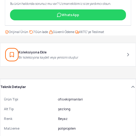
Bu ürün hakkında sorunuz mu var? Uzman ekibimiz size yardımcı olsun.
WhatsApp
·
·
·
Orijinal Ürün
7 Gün İade
Güvenli Ödeme
KKTC'ye Teslimat
Koleksiyona Ekle
Bir koleksiyona kaydet veya yenisini oluştur
Teknik Detaylar
Ürün Tipi
ofis ekipmanlari
Alt Tip
şezlong
Renk
Beyaz
Malzeme
polipropilen