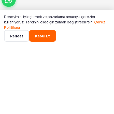
Deneyimini iyileştirmek ve pazarlama amacıyla çerezler
Toplam
kullanıyoruz. Tercihini dilediğin zaman değiştirebilirsin.
Çerez
Sepete Ekle
₺1.900,00
₺2.185,00
Politikası
Reddet
Kabul Et
Ana Sayfa
Kategoriler
Sepet
Favoriler
Hesabım
POPÜLER KATEGORILER
Mikser ve Blender
Bluetooth Hoparlör
Akıllı Saat
Elektrikli Süpürge