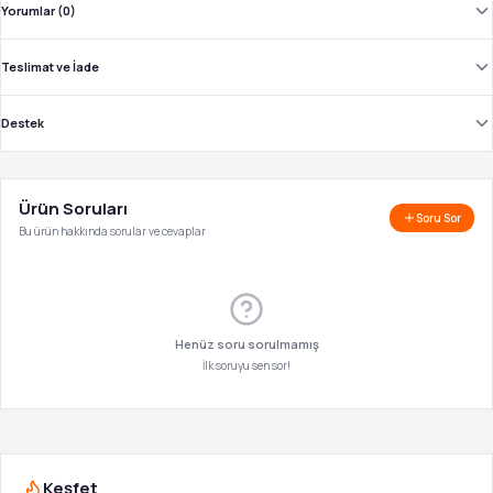
Yorumlar (0)
Teslimat ve İade
Destek
Ürün Soruları
Soru Sor
Bu ürün hakkında sorular ve cevaplar
Henüz soru sorulmamış
İlk soruyu sen sor!
Keşfet