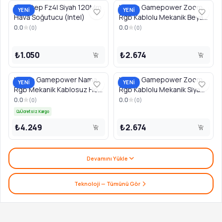
Segotep Fz4I Siyah 120Mm
Klavye Gamepower Zoom
YENİ
YENİ
Hava Soğutucu (Intel)
Rgb Kablolu Mekanik Beyaz
Gaming
0.0
0.0
(
0
)
(
0
)
₺1.050
₺2.674
Klavye Gamepower Nama
Klavye Gamepower Zoom
YENİ
YENİ
Rgb Mekanik Kablosuz Hot
Rgb Kablolu Mekanik Siyah
Swap Gaming
Gaming
0.0
0.0
(
0
)
(
0
)
Ücretsiz Kargo
₺4.249
₺2.674
Devamını Yükle
Teknoloji
— Tümünü Gör