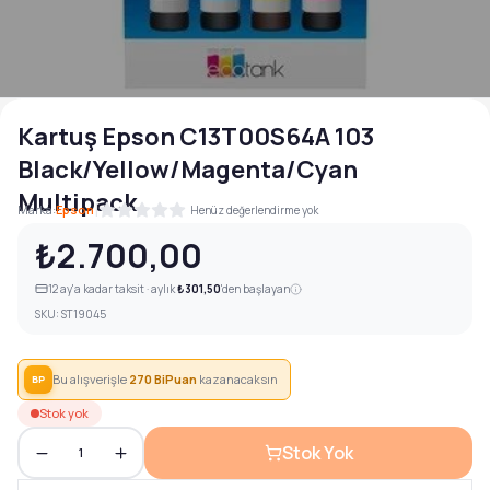
Kartuş Epson C13T00S64A 103
Black/Yellow/Magenta/Cyan
Multipack
|
Marka:
Epson
Henüz değerlendirme yok
₺2.700,00
12
ay'a kadar taksit · aylık
₺301,50
'den başlayan
SKU:
ST19045
Bu alışverişle
270
BiPuan
kazanacaksın
BP
Stok yok
Stok Yok
1