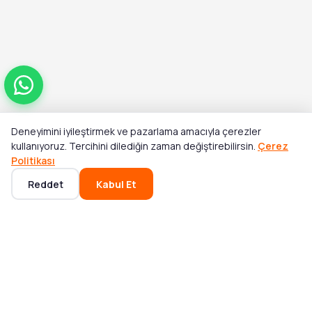
Deneyimini iyileştirmek ve pazarlama amacıyla çerezler
Toplam
kullanıyoruz. Tercihini dilediğin zaman değiştirebilirsin.
Çerez
Stok Yok
₺2.700,00
Politikası
Reddet
Kabul Et
Ana Sayfa
Kategoriler
Sepet
Favoriler
Hesabım