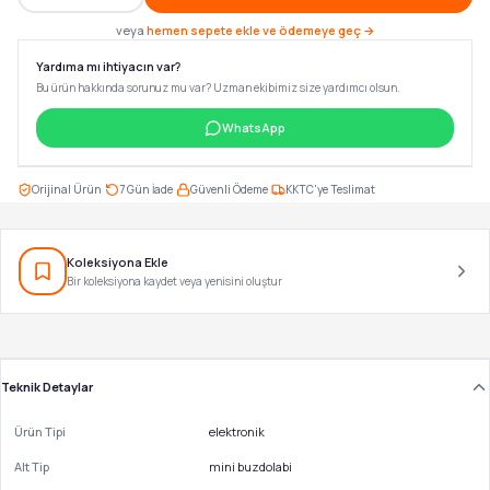
veya
hemen sepete ekle ve ödemeye geç →
Yardıma mı ihtiyacın var?
Bu ürün hakkında sorunuz mu var? Uzman ekibimiz size yardımcı olsun.
WhatsApp
·
·
·
Orijinal Ürün
7 Gün İade
Güvenli Ödeme
KKTC'ye Teslimat
Koleksiyona Ekle
Bir koleksiyona kaydet veya yenisini oluştur
Teknik Detaylar
Ürün Tipi
elektronik
Alt Tip
mini buzdolabi