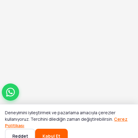
Deneyimini iyileştirmek ve pazarlama amacıyla çerezler
Toplam
kullanıyoruz. Tercihini dilediğin zaman değiştirebilirsin.
Çerez
Sepete Ekle
₺14.000,00
₺17.000,00
Politikası
Reddet
Kabul Et