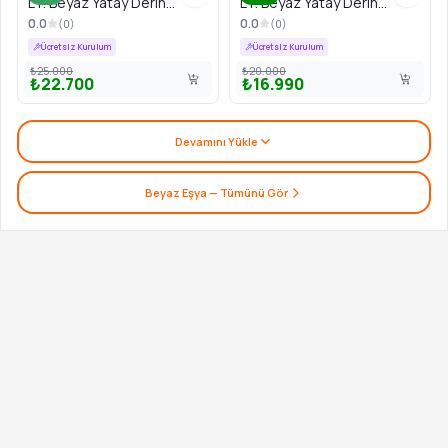
LT. Beyaz Yatay Derin
LT. Beyaz Yatay Derin
Dondurucu
Dondurucu
0.0
0.0
(
0
)
(
0
)
Ücretsiz Kurulum
Ücretsiz Kurulum
₺25.000
₺20.000
₺22.700
₺16.990
Devamını Yükle
Beyaz Eşya
— Tümünü Gör