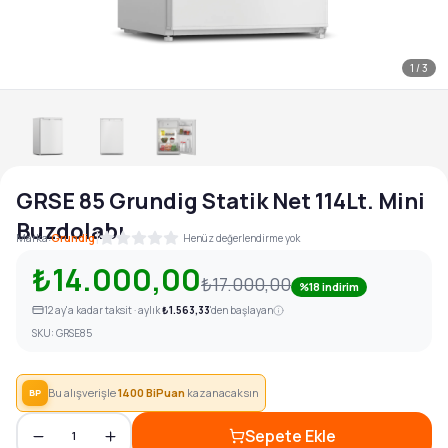
1
/
3
GRSE 85 Grundig Statik Net 114Lt. Mini
Buzdolabı
|
Marka:
Grundig
Henüz değerlendirme yok
₺14.000,00
₺17.000,00
%18 indirim
12
ay'a kadar taksit · aylık
₺1.563,33
'den başlayan
SKU:
GRSE85
Bu alışverişle
1400
BiPuan
kazanacaksın
BP
Sepete Ekle
1