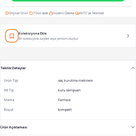
·
·
·
Orijinal Ürün
7 Gün İade
Güvenli Ödeme
KKTC'ye Teslimat
Koleksiyona Ekle
Bir koleksiyona kaydet veya yenisini oluştur
Teknik Detaylar
Ürün Tipi
saç kurutma makinesi
Alt Tip
kuru sampuan
Marka
Farmasi
Boyut
kompakt
Ürün Açıklaması