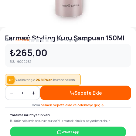
Farmasi̇ Styling Kuru Şampuan 150Ml
|
Marka:
Farmasi
Henüz değerlendirme yok
₺265,00
SKU:
9000462
Bu alışverişle
26
BiPuan
kazanacaksın
BP
Sepete Ekle
1
veya
hemen sepete ekle ve ödemeye geç →
Yardıma mı ihtiyacın var?
Bu ürün hakkında sorunuz mu var? Uzman ekibimiz size yardımcı olsun.
WhatsApp