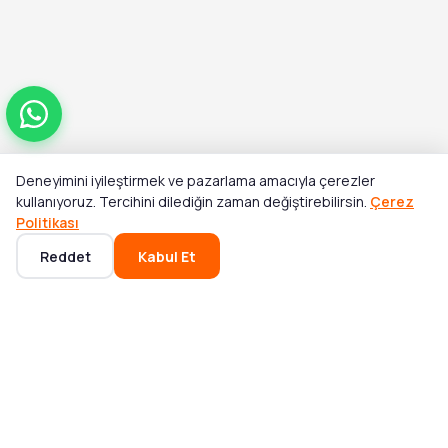
Deneyimini iyileştirmek ve pazarlama amacıyla çerezler
Toplam
kullanıyoruz. Tercihini dilediğin zaman değiştirebilirsin.
Çerez
Sepete Ekle
₺265,00
Politikası
Reddet
Kabul Et
Ana Sayfa
Kategoriler
Sepet
Favoriler
Hesabım