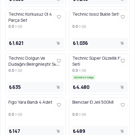
Technic Korkusuz Ol 4
Technic Isısız Bukle Seti
Parça Set
0.0
0.0
(
0
)
(
0
)
₺1.621
₺1.036
Technic Dolgun Ve
Technic Süper Güzellik Kiti
Dudağını Belirginleştir Seti
Seti
0.0
0.0
(
0
)
(
0
)
Ücretsiz Kargo
₺635
₺4.480
Figo Yara Bandı 4 Adet
Bienclair El Jeli 500Ml
0.0
0.0
(
0
)
(
0
)
₺147
₺489