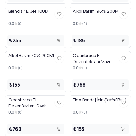
Bienclair El Jeli 100Ml
Alkol Bakımı 96% 200Ml
0.0
0.0
(
0
)
(
0
)
₺256
₺186
Alkol Bakım 70% 200Ml
Cleanbrace El
Dezenfektanı Mavi
0.0
0.0
(
0
)
(
0
)
₺155
₺768
Cleanbrace El
Figo Bandaj İçin Şeffaf Bant
Dezenfektanı Siyah
0.0
0.0
(
0
)
(
0
)
₺768
₺155