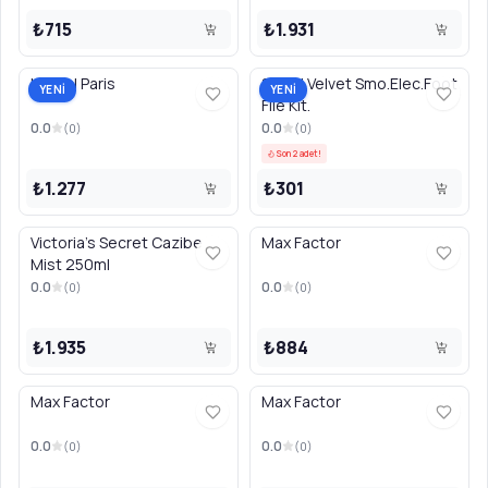
₺715
₺1.931
L'Oreal Paris
Scholl Velvet Smo.Elec.Foot
YENİ
YENİ
File Kit.
0.0
0.0
(
0
)
(
0
)
Son 2 adet!
₺1.277
₺301
Victoria's Secret Cazibe
Max Factor
Mist 250ml
0.0
0.0
(
0
)
(
0
)
₺1.935
₺884
Max Factor
Max Factor
0.0
0.0
(
0
)
(
0
)