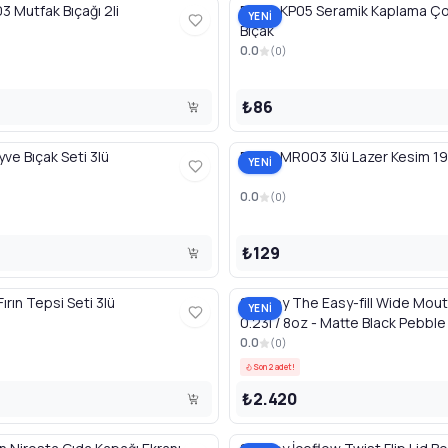
RooC KP003 Mutfak Bıçağı 2li
RooC KP05 Seramik Kaplama Çok Amaçlı
YENİ
Bıçak
0.0
(
0
)
₺86
3 Meyve Bıçak Seti 3lü
RooC MR003 3lü Lazer Kesim
YENİ
0.0
(
0
)
₺129
ırın Tepsi Seti 3lü
Stanley The Easy-fill Wide Mout
YENİ
0.23l / 8oz - Matte Black Pebble
0.0
(
0
)
Son 2 adet!
₺2.420