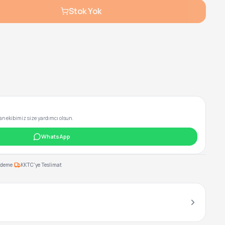
Stok Yok
 ekibimiz size yardımcı olsun.
WhatsApp
·
Ödeme
KKTC'ye Teslimat