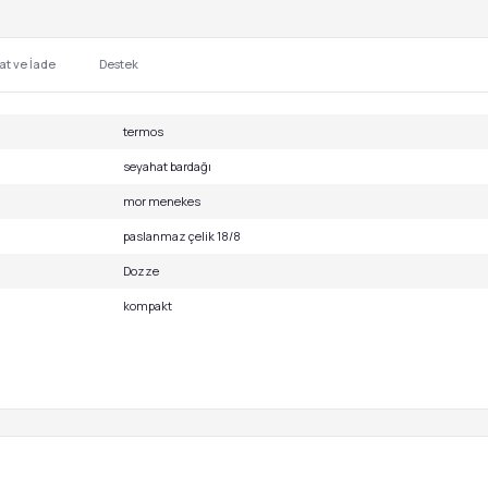
at ve İade
Destek
termos
seyahat bardağı
mor menekes
paslanmaz çelik 18/8
Dozze
kompakt