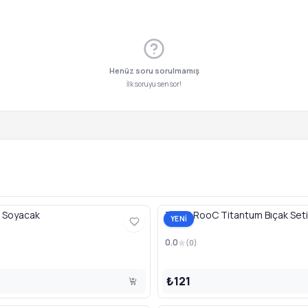
Henüz soru sorulmamış
İlk soruyu sen sor!
 Soyacak
TT03 RooC Titantum Bıçak Seti
YENİ
0.0
(
0
)
₺121