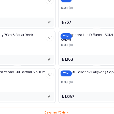
0.0
(
0
)
₺737
y 7Cm 6 Farklı Renk
Atmosphera Ilan Diffuser 150Ml
YENİ
Velvet
0.0
(
0
)
₺1.163
a Yapay Gül Sarmalı 230Cm -
5Five Gri Tekerlekli Alışveriş Sep
YENİ
0.0
(
0
)
₺1.047
Devamını Yükle