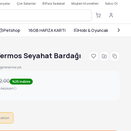
nyalar
·
Çok Satanlar
·
BiPara Sadakat
·
Müşteri Hizmetleri
·
Satıcı Ol
Petshop
16GB HAFIZA KARTI
Hobi & Oyuncak
Ev ve
Termos Seyahat Bardağı
ğerlendirme yok
2,00
%25 indirim
n başlayan
caksın