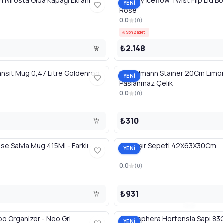
 Nirosta Gıda Kapağı Ekranı
Stanley İceflow Twist Flip Lid B
YENİ
Rose
0.0
(
0
)
Son 2 adet!
₺2.148
ansit Mug 0,47 Litre Goldenrod
Fackelmann Stainer 20Cm Limo
YENİ
Paslanmaz Çelik
0.0
(
0
)
₺310
se Salvia Mug 415Ml - Farklı
Çamaşır Sepeti 42X63X30Cm
YENİ
0.0
(
0
)
₺931
bo Organizer - Neo Gri
Atmosphera Hortensia Sapı 83
YENİ