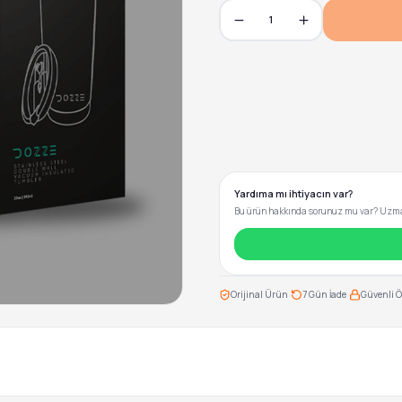
1
Yardıma mı ihtiyacın var?
Bu ürün hakkında sorunuz mu var? Uzman
·
·
Orijinal Ürün
7 Gün İade
Güvenli 