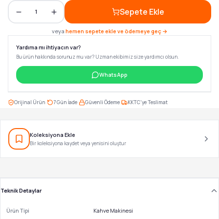
Sepete Ekle
1
veya
hemen sepete ekle ve ödemeye geç →
Yardıma mı ihtiyacın var?
Bu ürün hakkında sorunuz mu var? Uzman ekibimiz size yardımcı olsun.
WhatsApp
·
·
·
Orijinal Ürün
7 Gün İade
Güvenli Ödeme
KKTC'ye Teslimat
Koleksiyona Ekle
Bir koleksiyona kaydet veya yenisini oluştur
Teknik Detaylar
Ürün Tipi
Kahve Makinesi