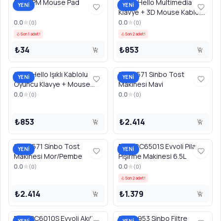
8258 PM Mouse Pad
4620 Hello Multimedia
YENİ
YENİ
Klavye + 3D Mouse Kablolu
Set
0.0
0.0
(
0
)
(
0
)
Son 1 adet!
Son 2 adet!
₺34
₺853
2573 Hello Işıklı Kablolu
SSM2571 Sinbo Tost
YENİ
YENİ
Oyuncu Klavye + Mouse
Makinesi Mavi
Combo Set
0.0
0.0
(
0
)
(
0
)
₺853
₺2.414
SSM2571 Sinbo Tost
EVKARC6501S Evvoli Pilav
YENİ
YENİ
Makinesi Mor/Pembe
Pişirme Makinesi 6.5L
0.0
0.0
(
0
)
(
0
)
Son 2 adet!
₺2.414
₺1.379
EVKAPC6010S Evvoli Akıllı
SCM2953 Sinbo Filtre