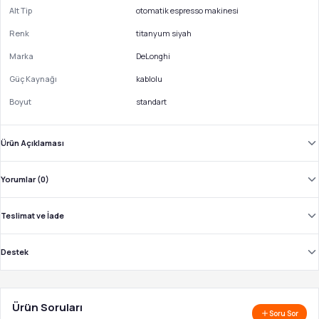
Alt Tip
otomatik espresso makinesi
Renk
titanyum siyah
Marka
DeLonghi
Güç Kaynağı
kablolu
Boyut
standart
Ürün Açıklaması
Yorumlar (0)
Teslimat ve İade
Destek
Ürün Soruları
Soru Sor