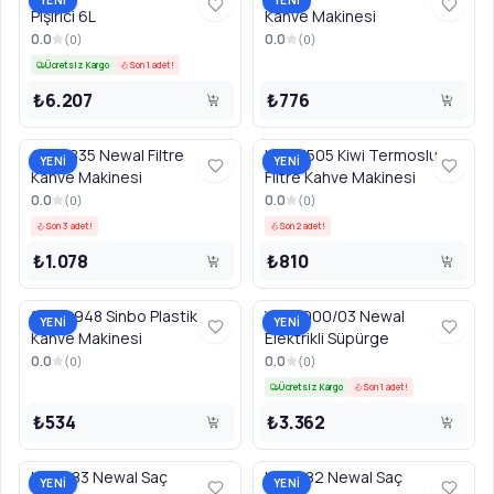
YENİ
YENİ
Pişirici 6L
Kahve Makinesi
0.0
0.0
(
0
)
(
0
)
Ücretsiz Kargo
Son 1 adet!
₺6.207
₺776
COF3835 Newal Filtre
KCM7505 Kiwi Termoslu
YENİ
YENİ
Kahve Makinesi
Filtre Kahve Makinesi
0.0
0.0
(
0
)
(
0
)
Son 3 adet!
Son 2 adet!
₺1.078
₺810
SCM2948 Sinbo Plastik
VAC5000/03 Newal
YENİ
YENİ
Kahve Makinesi
Elektrikli Süpürge
0.0
0.0
(
0
)
(
0
)
Ücretsiz Kargo
Son 1 adet!
₺534
₺3.362
HST683 Newal Saç
HST682 Newal Saç
YENİ
YENİ