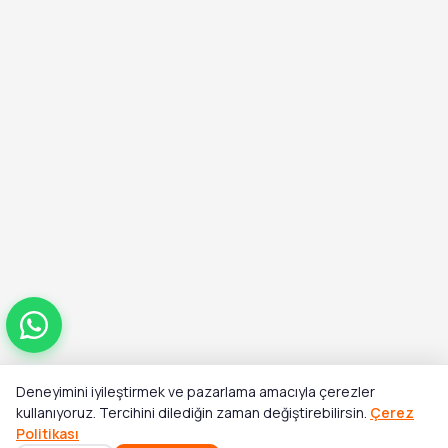
Deneyimini iyileştirmek ve pazarlama amacıyla çerezler
Toplam
kullanıyoruz. Tercihini dilediğin zaman değiştirebilirsin.
Çerez
Stok Yok
₺8.432,00
₺11.370,00
Politikası