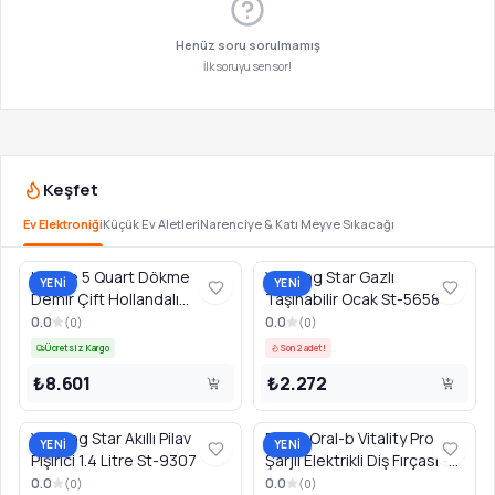
Henüz soru sorulmamış
İlk soruyu sen sor!
Keşfet
Ev Elektroniği
Küçük Ev Aletleri
Narenciye & Katı Meyve Sıkacağı
Lodge 5 Quart Dökme
Winning Star Gazlı
YENİ
YENİ
Demir Çift Hollandalı
Taşınabilir Ocak St-5658
Tencere - Siyah
0.0
0.0
(
0
)
(
0
)
Ücretsiz Kargo
Son 2 adet!
₺8.601
₺2.272
Winning Star Akıllı Pilav
Braun Oral-b Vitality Pro
YENİ
YENİ
Pişirici 1.4 Litre St-9307
Şarjlı Elektrikli Diş Fırçası -
Siyah
0.0
0.0
(
0
)
(
0
)