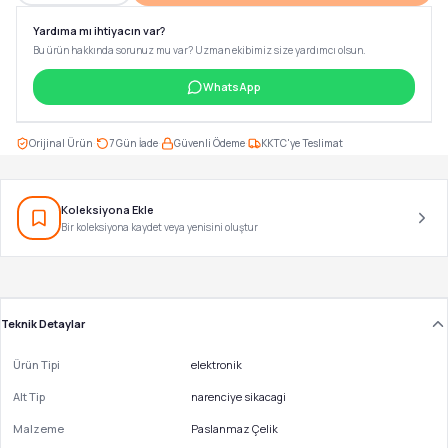
Yardıma mı ihtiyacın var?
Bu ürün hakkında sorunuz mu var? Uzman ekibimiz size yardımcı olsun.
WhatsApp
·
·
·
Orijinal Ürün
7 Gün İade
Güvenli Ödeme
KKTC'ye Teslimat
Koleksiyona Ekle
Bir koleksiyona kaydet veya yenisini oluştur
Teknik Detaylar
Ürün Tipi
elektronik
Alt Tip
narenciye sikacagi
Malzeme
Paslanmaz Çelik