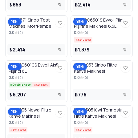
₺853
₺2.414
SSM2571 Sinbo Tost
EVKARC6501S Evvoli Pilav
YENİ
YENİ
Makinesi Mor/Pembe
Pişirme Makinesi 6.5L
0.0
0.0
(
0
)
(
0
)
Son 2 adet!
₺2.414
₺1.379
EVKAPC6010S Evvoli Akıllı
SCM2953 Sinbo Filtre
YENİ
YENİ
Pişirici 6L
Kahve Makinesi
0.0
0.0
(
0
)
(
0
)
Ücretsiz Kargo
Son 1 adet!
₺6.207
₺776
COF3835 Newal Filtre
KCM7505 Kiwi Termoslu
YENİ
YENİ
Kahve Makinesi
Filtre Kahve Makinesi
0.0
0.0
(
0
)
(
0
)
Son 3 adet!
Son 2 adet!