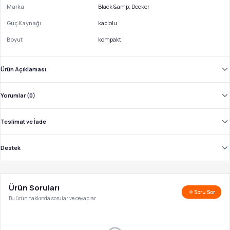
Marka
Black &amp; Decker
Güç Kaynağı
kablolu
Boyut
kompakt
Ürün Açıklaması
Yorumlar (0)
Teslimat ve İade
Destek
Ürün Soruları
Soru Sor
Bu ürün hakkında sorular ve cevaplar