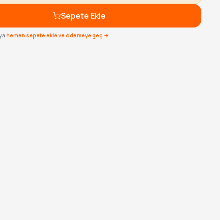
Sepete Ekle
ya
hemen sepete ekle ve ödemeye geç →