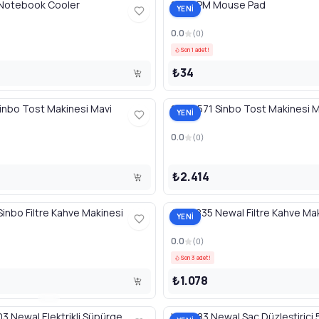
Notebook Cooler
8258 PM Mouse Pad
YENİ
0.0
(
0
)
Son 1 adet!
₺34
inbo Tost Makinesi Mavi
SSM2571 Sinbo Tost Makinesi
YENİ
0.0
(
0
)
₺2.414
nbo Filtre Kahve Makinesi
COF3835 Newal Filtre Kahve Ma
YENİ
0.0
(
0
)
Son 3 adet!
₺1.078
 Newal Elektrikli Süpürge
HST683 Newal Saç Düzleştirici