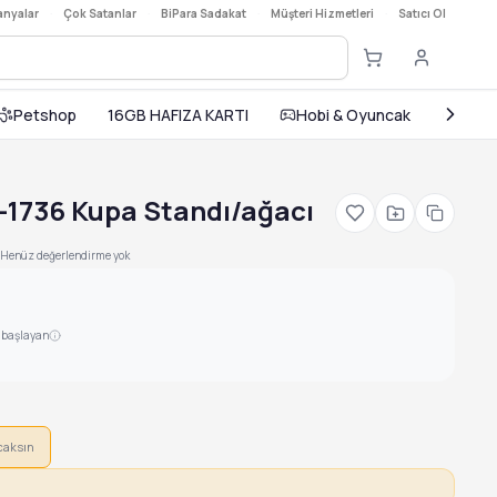
nyalar
·
Çok Satanlar
·
BiPara Sadakat
·
Müşteri Hizmetleri
·
Satıcı Ol
Petshop
16GB HAFIZA KARTI
Hobi & Oyuncak
Ev ve
-1736 Kupa Standı/ağacı
Henüz değerlendirme yok
n başlayan
caksın