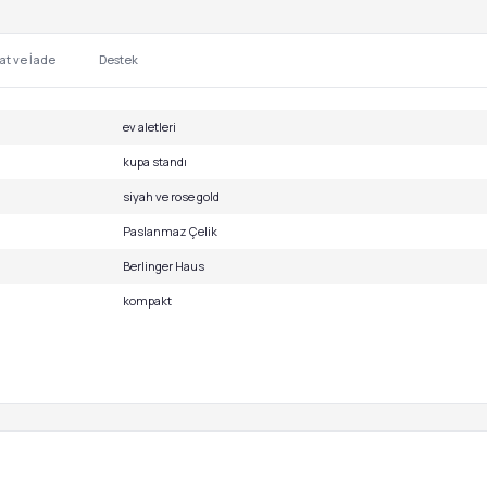
at ve İade
Destek
ev aletleri
kupa standı
siyah ve rose gold
Paslanmaz Çelik
Berlinger Haus
kompakt