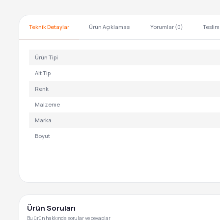
Teknik Detaylar
Ürün Açıklaması
Yorumlar (0)
Teslim
Ürün Tipi
Alt Tip
Renk
Malzeme
Marka
Boyut
Ürün Soruları
Bu ürün hakkında sorular ve cevaplar