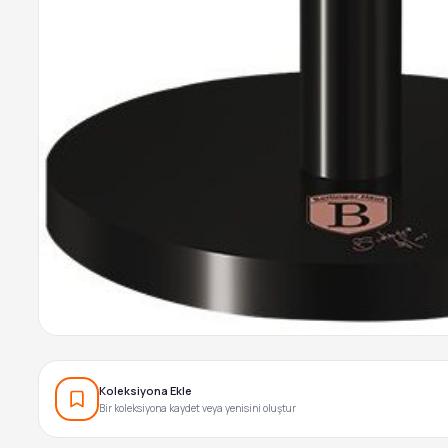
Koleksiyona Ekle
Bir koleksiyona kaydet veya yenisini oluştur