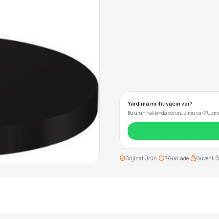
Yardıma mı ihtiyacın var?
Bu ürün hakkında sorunuz mu var? Uzman
·
·
Orijinal Ürün
7 Gün İade
Güvenli 