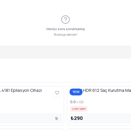
Henüz soru sorulmamış
İlk soruyu sen sor!
4181 Epilasyon Cihazı
Newal HDR 612 Saç Kurutma Ma
YENİ
0.0
(
0
)
Son 1 adet!
₺290