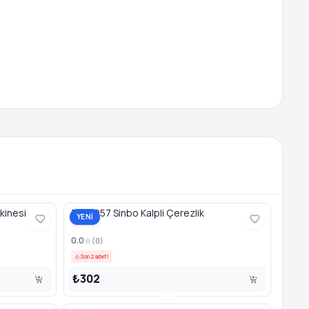
kinesi
TAB1257 Sinbo Kalpli Çerezlik
YENİ
0.0
(
0
)
Son 2 adet!
₺302