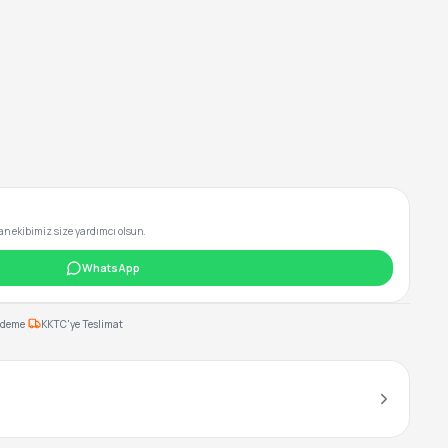
 ekibimiz size yardımcı olsun.
WhatsApp
·
Ödeme
KKTC'ye Teslimat