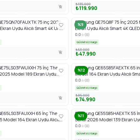
₺135.000
₺119.990
E75QN70FAUXTK 75 inç 2025
Samsung QE75Q8F 75 İnç 2025 
%9
Ekran Uydu Alıcılı Smart 4K UHD
Ekran Uydu Alıcılı Smart 4K QLE
Mini LED Yapay Zeka TV
Zeka TV
0.0
(
0
)
Ücretsiz Kargo
₺53.000
₺47.990
E75LS03FWUXXH 75 İnç The
Samsung QE65S85FAEXTK 65 in
%12
 2025 Model 189 Ekran Uydu
Model 164 Ekran Uydu Alıcılı Sm
art 4K Neo QLED Art TV
OLED Yapay Zeka TV
0.0
(
0
)
Ücretsiz Kargo
₺85.000
₺74.990
E65LS03FAUXXH 65 İnç The
Samsung QE55S85HAEXTK 55 İn
%11
 Model 164 Ekran Uydu Alıcılı
Serisi 2026 Model 139 Ekran Uydu
QLED TV
Smart 4K OLED TV
0.0
(
0
)
Ücretsiz Kargo