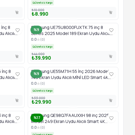
Ücretsiz Kargo
₺10.000
₺8.990
İnç 8
Samsung UE75U8000FUXTK 75 inç 8
%9
 Alıcılı
Series 2025 Model 189 Ekran Uydu Alıcılı
Smart 4K UHD Crystal TV
0.0
(
0
)
Ücretsiz Kargo
₺44.000
₺39.990
İnç 8
Samsung UE55M71H 55 İnç 2026 Model
%9
 Alıcılı
140 Ekran Uydu Alıcılı MİNİ LED Smart 4K
Yapay Zeka TV
0.0
(
0
)
Ücretsiz Kargo
₺33.000
₺29.990
inç 8
Samsung QE98Q7FAAUXXH 98 inç 2025
%17
 Alıcılı
Model 249 Ekran Uydu Alıcılı Smart 4K
QLED Yapay Zeka TV
0.0
(
0
)
Ücretsiz Kargo