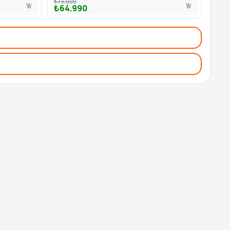
₺73.000
₺64.990