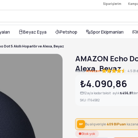
Siparişlerim
·
Kampa
TL
arlör — 684,00TL
yaları
Beyaz Eşya
Petshop
Spor Ekipmanları
Dot 5 Akıllı Hoparlör ve Alexa, Beyaz
AMAZON Echo Dot 
Alexa, Beyaz
|
Marka:
Amazon
4.5 (8 
₺4.090,86
12
ay'a kadar taksit · aylık
₺456,81
'de
SKU:
IT64582
Bu alışverişle
409
BiPuan
kazana
BP
Stok yok