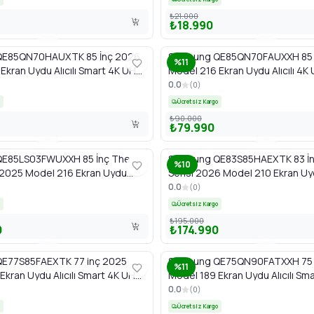
₺21.000
₺18.990
QE85QN70HAUXTK 85 İnç 2026
Samsung QE85QN70FAUXXH 85 
%11
Ekran Uydu Alıcılı Smart 4K UHD
Model 216 Ekran Uydu Alıcılı 4
ini LED Vision AI T
QLED Smart Mini LED Yapay Zek
0.0
(
0
)
Ücretsiz Kargo
₺90.000
₺79.990
E85LS03FWUXXH 85 İnç The
Samsung QE83S85HAEXTK 83 İn
%10
 2025 Model 216 Ekran Uydu
Serisi 2026 Model 210 Ekran Uydu
art 4K Neo QLED Art TV
Smart 4K OLED TV
0.0
(
0
)
Ücretsiz Kargo
₺195.000
0
₺174.990
E77S85FAEXTK 77 inç 2025
Samsung QE75QN90FATXXH 75 
%11
Ekran Uydu Alıcılı Smart 4K UHD
Model 189 Ekran Uydu Alıcılı Sm
y Zeka TV
Neo QLED Mini LED Yapay Zeka 
0.0
(
0
)
Ücretsiz Kargo