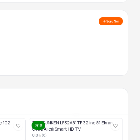
Soru Sor
ç 102
TELEFUNKEN LF32A81TF 32 inç 81 Ekran
%10
Uydu Alıcılı Smart HD TV
0.0
(
0
)