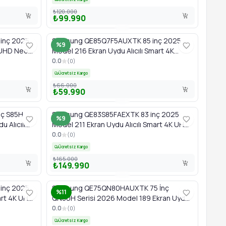
₺120.000
₺99.990
inç 2025
Samsung QE85Q7F5AUXTK 85 inç 2025
%9
K UHD Neo
Model 216 Ekran Uydu Alıcılı Smart 4K
a TV
QLED Yapay Zeka TV
0.0
(
0
)
Ücretsiz Kargo
₺66.000
₺59.990
ç S85H
Samsung QE83S85FAEXTK 83 inç 2025
%9
 Alıcılı
Model 211 Ekran Uydu Alıcılı Smart 4K UHD
OLED Yapay Zeka TV
0.0
(
0
)
Ücretsiz Kargo
₺165.000
₺149.990
inç 2025
Samsung QE75QN80HAUXTK 75 İnç
%11
art 4K UHD
QN80H Serisi 2026 Model 189 Ekran Uydu
TV
Alıcılı Smart 4K Neo QLED TV
0.0
(
0
)
Ücretsiz Kargo