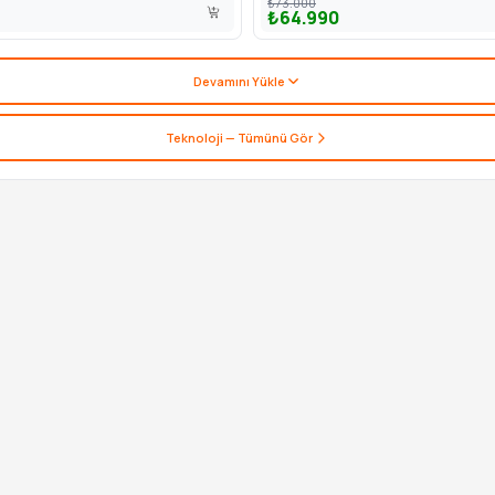
₺73.000
₺64.990
Devamını Yükle
Teknoloji
— Tümünü Gör