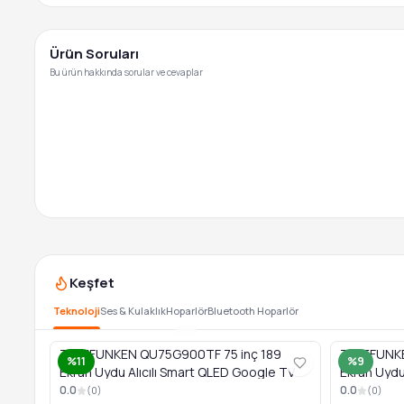
Ürün Soruları
Bu ürün hakkında sorular ve cevaplar
Keşfet
Teknoloji
Ses & Kulaklık
Hoparlör
Bluetooth Hoparlör
TELEFUNKEN QU75G900TF 75 inç 189
TELEFUNKE
%11
%9
Ekran Uydu Alıcılı Smart QLED Google TV
Ekran Uydu
0.0
0.0
(
0
)
(
0
)