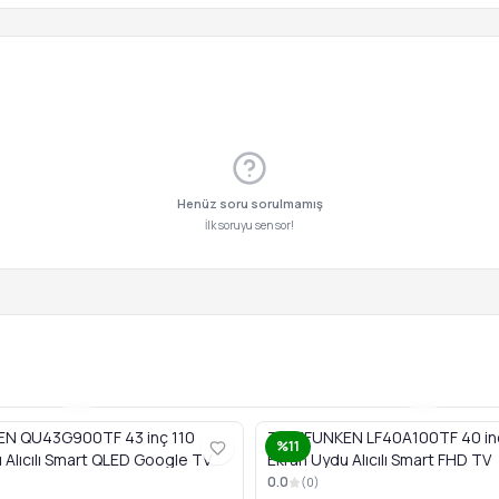
Henüz soru sorulmamış
İlk soruyu sen sor!
N QU43G900TF 43 inç 110
TELEFUNKEN LF40A100TF 40 in
%11
 Alıcılı Smart QLED Google TV
Ekran Uydu Alıcılı Smart FHD TV
0.0
(
0
)