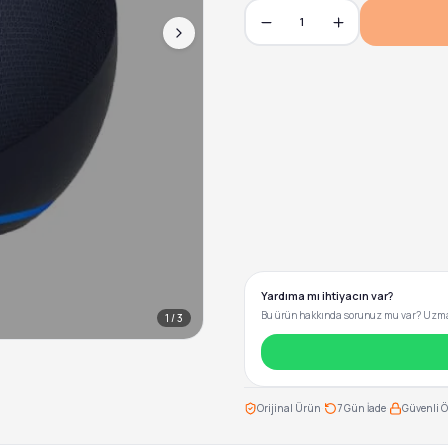
1
Yardıma mı ihtiyacın var?
Bu ürün hakkında sorunuz mu var? Uzman
1
/
3
·
·
Orijinal Ürün
7 Gün İade
Güvenli 