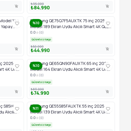
₺95.000
₺84.990
Model 189
Samsung QE75Q7F5AUXTK 75 inç 2025
%10
D Yapay
Model 189 Ekran Uydu Alıcılı Smart 4K QLED
Yapay Zeka TV
0.0
(
0
)
Ücretsiz Kargo
₺50.000
₺44.990
ç 2025
Samsung QE65QN90FAUXTK 65 inç 2025
%10
art 4K UHD
Model 164 Ekran Uydu Alıcılı Smart 4K UHD
Neo QLED Mini LED Yapay Zeka TV
0.0
(
0
)
Ücretsiz Kargo
₺83.000
₺74.990
ç S85H
Samsung QE55S85FAUXTK 55 inç 2025
%11
 Alıcılı
Model 139 Ekran Uydu Alıcılı Smart 4K UHD
OLED Yapay Zeka TV
0.0
(
0
)
Ücretsiz Kargo