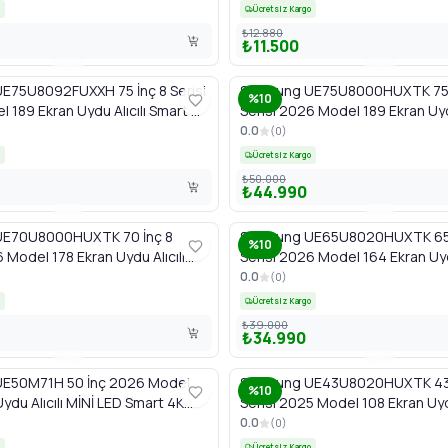
Ücretsiz Kargo
₺12.880
₺11.500
E75U8092FUXXH 75 İnç 8 Serisi
Samsung UE75U8000HUXTK 75 
%10
 189 Ekran Uydu Alıcılı Smart 4K
Serisi 2026 Model 189 Ekran Uydu
al TV
Smart 4K UHD Crystal TV
0.0
(
0
)
Ücretsiz Kargo
₺50.000
₺44.990
E70U8000HUXTK 70 İnç 8
Samsung UE65U8020HUXTK 65 
%10
 Model 178 Ekran Uydu Alıcılı
Serisi 2026 Model 164 Ekran Uydu
HD Crystal TV
Smart 4K UHD Crystal TV
0.0
(
0
)
Ücretsiz Kargo
₺39.000
₺34.990
E50M71H 50 İnç 2026 Model
Samsung UE43U8020HUXTK 43 
%10
ydu Alıcılı MİNİ LED Smart 4K
Serisi 2025 Model 108 Ekran Uydu
a TV
Smart 4K UHD Crystal TV
0.0
(
0
)
Ücretsiz Kargo