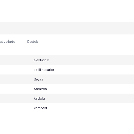
at ve İade
Destek
elektronik
akilli hoparlor
Beyaz
Amazon
kablolu
kompakt