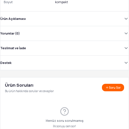
Boyut
kompakt
Ürün Açıklaması
Yorumlar (0)
Teslimat ve İade
Destek
Ürün Soruları
Soru Sor
Bu ürün hakkında sorular ve cevaplar
Henüz soru sorulmamış
İlk soruyu sen sor!