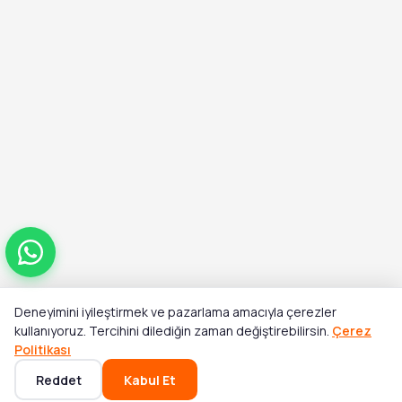
Deneyimini iyileştirmek ve pazarlama amacıyla çerezler
Toplam
kullanıyoruz. Tercihini dilediğin zaman değiştirebilirsin.
Çerez
Sepete Ekle
₺573,00
Politikası
Reddet
Kabul Et
Ana Sayfa
Kategoriler
Sepet
Favoriler
Hesabım