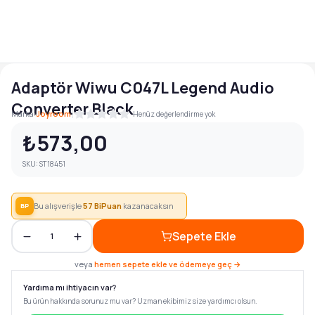
Adaptör Wiwu C047L Legend Audio
Converter Black
|
Marka:
Joyroom
Henüz değerlendirme yok
₺573,00
SKU:
ST18451
Bu alışverişle
57
BiPuan
kazanacaksın
BP
Sepete Ekle
1
veya
hemen sepete ekle ve ödemeye geç →
Yardıma mı ihtiyacın var?
Bu ürün hakkında sorunuz mu var? Uzman ekibimiz size yardımcı olsun.