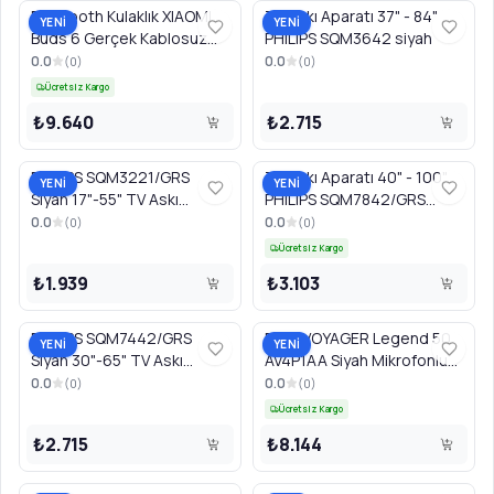
Bluetooth Kulaklık XIAOMI
TV Askı Aparatı 37" - 84"
YENİ
YENİ
Buds 6 Gerçek Kablosuz
PHILIPS SQM3642 siyah
BHR09GTGL Nebula Mor
0.0
0.0
(
0
)
(
0
)
Ücretsiz Kargo
₺9.640
₺2.715
PHILIPS SQM3221/GRS
TV Askı Aparatı 40" - 100"
YENİ
YENİ
Siyah 17"-55" TV Askı
PHILIPS SQM7842/GRS
Aparatı
Siyah
0.0
0.0
(
0
)
(
0
)
Ücretsiz Kargo
₺1.939
₺3.103
PHILIPS SQM7442/GRS
POLY VOYAGER Legend 50
YENİ
YENİ
Siyah 30"-65" TV Askı
AV4P1AA Siyah Mikrofonlu
Aparatı
PC Handsfree Kulaklık
0.0
0.0
(
0
)
(
0
)
Ücretsiz Kargo
₺2.715
₺8.144