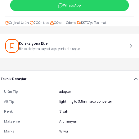
WhatsApp
·
·
·
Orijinal Ürün
7 Gün İade
Güvenli Ödeme
KKTC'ye Teslimat
Koleksiyona Ekle
Bir koleksiyona kaydet veya yenisini oluştur
Teknik Detaylar
Ürün Tipi
adaptor
Alt Tip
lightning to 3.5mm aux converter
Renk
Siyah
Malzeme
Alüminyum
Marka
Wiwu