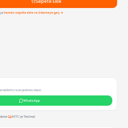
Sepete Ekle
ya
hemen sepete ekle ve ödemeye geç →
 ekibimiz size yardımcı olsun.
WhatsApp
·
Ödeme
KKTC'ye Teslimat