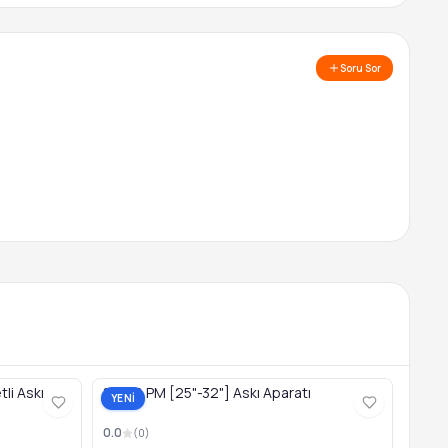
Soru Sor
li Askı
15056 PM [25"-32"] Askı Aparatı
YENİ
0.0
(
0
)