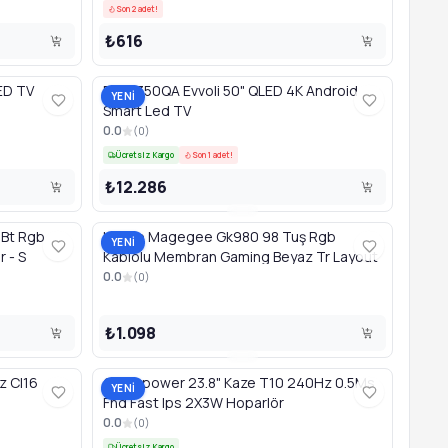
Son 2 adet!
₺616
 Smart LED TV
50EV350QA Evvoli 50" QLED 4K Android
YENİ
Smart Led TV
0.0
(
0
)
Ücretsiz Kargo
Son 1 adet!
₺12.286
2Bt Rgb
Klavye Magegee Gk980 98 Tuş Rgb
YENİ
 - S
Kablolu Membran Gaming Beyaz Tr Layout
0.0
(
0
)
₺1.098
z Cl16
Gamepower 23.8" Kaze T10 240Hz 0.5Ms
YENİ
Fhd Fast Ips 2X3W Hoparlör
0.0
(
0
)
Ücretsiz Kargo