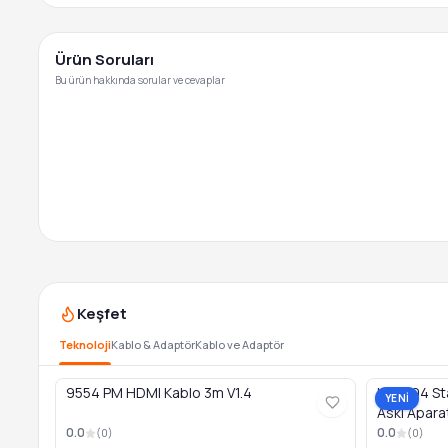
Ürün Soruları
Bu ürün hakkında sorular ve cevaplar
Keşfet
Teknoloji
Kablo & Adaptör
Kablo ve Adaptör
9554 PM HDMI Kablo 3m V1.4
LED404 Star
YENİ
Askı Apara
0.0
0.0
(
0
)
(
0
)