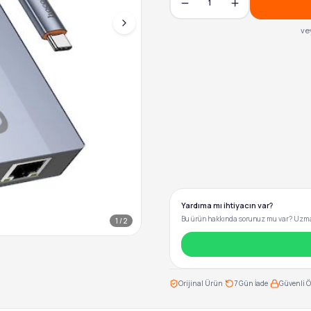
1
ve
Yardıma mı ihtiyacın var?
Bu ürün hakkında sorunuz mu var? Uzman
1
/
2
·
·
Orijinal Ürün
7 Gün İade
Güvenli 