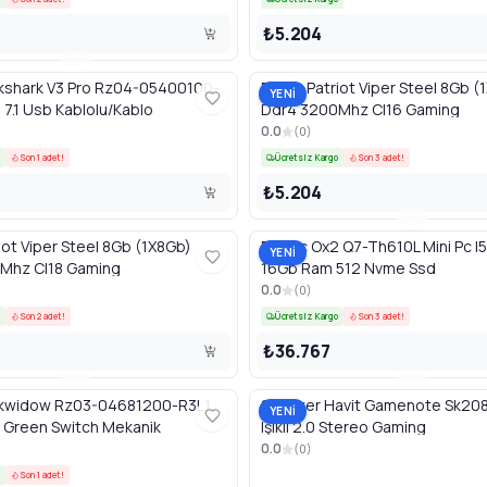
₺5.204
ckshark V3 Pro Rz04-05400100-
Bellek Patriot Viper Steel 8Gb (
YENİ
 7.1 Usb Kablolu/Kablo
Ddr4 3200Mhz Cl16 Gaming
0.0
(
0
)
Son 1 adet!
Ücretsiz Kargo
Son 3 adet!
₺5.204
riot Viper Steel 8Gb (1X8Gb)
Prittec Ox2 Q7-Th610L Mini Pc 
YENİ
Mhz Cl18 Gaming
16Gb Ram 512 Nvme Ssd
0.0
(
0
)
Son 2 adet!
Ücretsiz Kargo
Son 3 adet!
₺36.767
ckwidow Rz03-04681200-R3L1
Speaker Havit Gamenote Sk208
YENİ
 Green Switch Mekanik
Işıklı 2.0 Stereo Gaming
0.0
(
0
)
Son 1 adet!