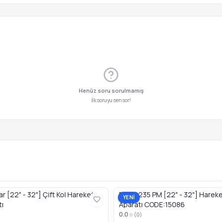
Henüz soru sorulmamış
İlk soruyu sen sor!
 [22" - 32"] Çift Kol Hareketli
PWR2235 PM [22" - 32"] Hareket
YENİ
tı
Aparatı CODE:15086
0.0
(
0
)