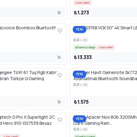
Son 1 adet!
₺1.273
icvoice Boombox Bluetooth
50WOS315B VOX 50" 4K
YENİ
0.0
(
0
)
Ücretsiz Kargo
Son 1 adet!
₺13.333
gegee Ts91 61 Tuş Rgb Kablolu
Speaker Havit Gamenote Sk77
YENİ
bran Türkçe Q Gaming
Aydınlatmalı Bluetooth Soundbar
0.0
(
0
)
₺1.575
tech G Pro X Superlight 2C
Bellek Apacer Nox 8Gb 3200Mh
YENİ
d Hero 910-007539 Beyaz
Ddr4 Gaming Ram
(Ah4U08G32C28Ymbaa-
0.0
(
0
)
Son 2 adet!
Ücretsiz Kargo