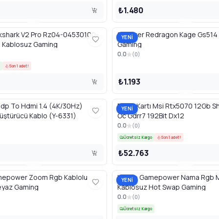
₺1.480
ckshark V2 Pro Rz04-04530100-
Speaker Redragon Kage Gs514 
YENİ
h Kablosuz Gaming
Gaming
0.0
(
0
)
Son 1 adet!
₺1.193
idp To Hdmi 1.4 (4K/30Hz)
Ekran Kartı Msi Rtx5070 12Gb 
YENİ
ştürücü Kablo (Y-6331)
Oc Gdrr7 192Bit Dx12
0.0
(
0
)
Ücretsiz Kargo
Son 1 adet!
₺52.763
mepower Zoom Rgb Kablolu
Klavye Gamepower Nama Rgb 
YENİ
eyaz Gaming
Kablosuz Hot Swap Gaming
0.0
(
0
)
Ücretsiz Kargo