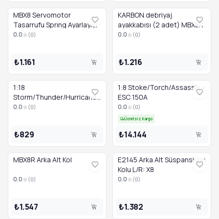
MBX8 Servomotor
KARBON debriyaj
Tasarrufu Sprıng Ayarlayıcı
ayakkabısı (2 adet) MBX8R
0.0
0.0
(
0
)
(
0
)
₺1.161
₺1.216
1:18
1:8 Stoke/Torch/Assassin »
Storm/Thunder/Hurricane
ESC 150A
» Ön/Arka Drift Tam Seti
0.0
0.0
(
0
)
(
0
)
Ücretsiz Kargo
₺829
₺14.144
MBX8R Arka Alt Kol
E2145 Arka Alt Süspansiyon
Kolu L/R: X8
0.0
0.0
(
0
)
(
0
)
₺1.547
₺1.382