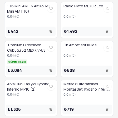
1:16 Mini AMT » Alt Kol Mil -
Radıo Plate MBX8R Eco
Mini AMT (6)
0.0
0.0
(
0
)
(
0
)
₺442
₺1.492
Titanium Direksiyon
Ön Amortisör Kulesi
Çubuğu 52 MBX7/7R/8
0.0
0.0
(
0
)
(
0
)
Ücretsiz Kargo
₺3.094
₺608
Arka Hub Taşıyıcı Kyosho
Merkez Diferansiyel
Inferno MP10 (2)
Montaj Seti Kyosho Inferno
MP9-MP10 (2)
0.0
0.0
(
0
)
(
0
)
₺1.326
₺719