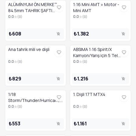
ALÜMİNYUM ÖN MERKEZ
1:16 Mini AMT » Motor -
84.5mm TAHRIK ŞAFTI
Mini AMT
ULTIMATE
0.0
0.0
(
0
)
(
0
)
₺608
₺1.382
Ana tahrik mili ve dişli
ABSIMA 1:16 Spirit/X
Kamyon/Yarış için 5 Tel
Servo
0.0
0.0
(
0
)
(
0
)
₺829
₺1.216
1/18
1. Dişli 17T MTX4
Storm/Thunder/Hurricane
» Tekerlek Tahrik Milleri (2
0.0
0.0
(
0
)
(
0
)
Adet)
₺553
₺1.161