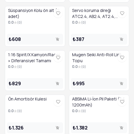
Süspansiyon Kolu ön alt (2
Servo koruma direği
adet)
ATC2.4, AB2.4, AT2.4,
AMT2.4 için uygundur
0.0
0.0
(
0
)
(
0
)
₺608
₺387
1:16 Spirit/X Kamyon/Racer
Mugen Seiki Anti-Roll Link
» Diferansiyel Tamamı
Topu
0.0
0.0
(
0
)
(
0
)
₺829
₺995
Ön Amortisör Kulesi
ABSIMA Li-İon Pil Paketi (7.4
1200mAh)
0.0
0.0
(
0
)
(
0
)
₺1.326
₺1.382