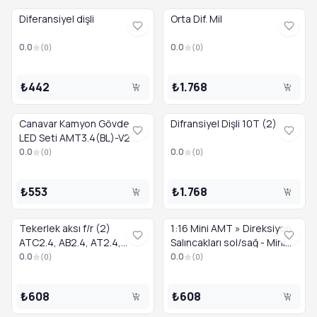
Diferansiyel dişli
Orta Dif. Mil
0.0
0.0
(
0
)
(
0
)
₺442
₺1.768
Canavar Kamyon Gövde
Difransiyel Dişli 10T (2)
LED Seti AMT3.4(BL)-V2
0.0
0.0
(
0
)
(
0
)
₺553
₺1.768
Tekerlek aksı f/r (2)
1:16 Mini AMT » Direksiyon
ATC2.4, AB2.4, AT2.4,
Salıncakları sol/sağ - Mini
AMT2.4 için uygundur
AMT
0.0
0.0
(
0
)
(
0
)
₺608
₺608