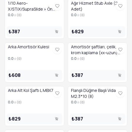
1/10 Aero-
Ağır Hizmet Stub Axle (2
X/STiX/SupraSlide » Ön
Adet)
Kanat
0.0
0.0
(
0
)
(
0
)
₺387
₺829
Arka Amortisör Kulesi
Amortisör şaftları, çelik,
krom kaplama (xx-uzun)
(2)
0.0
0.0
(
0
)
(
0
)
₺608
₺387
Arka Alt Kol Şaftı L MBX7
Flanşlı Düğme Başlı Vida
M2.3*10 (8)
0.0
0.0
(
0
)
(
0
)
₺829
₺387