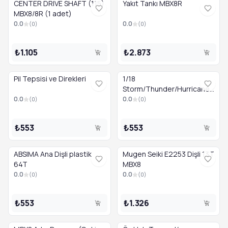
CENTER DRIVE SHAFT (115)
Yakıt Tankı MBX8R
MBX8/8R (1 adet)
0.0
0.0
(
0
)
(
0
)
₺1.105
₺2.873
Pil Tepsisi ve Direkleri
1/18
Storm/Thunder/Hurricane
» L/R Arka Rulmanlar
0.0
0.0
(
0
)
(
0
)
₺553
₺553
ABSIMA Ana Dişli plastik
Mugen Seiki E2253 Dişli 13T
64T
MBX8
0.0
0.0
(
0
)
(
0
)
₺553
₺1.326