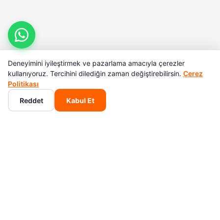
Deneyimini iyileştirmek ve pazarlama amacıyla çerezler
kullanıyoruz. Tercihini dilediğin zaman değiştirebilirsin.
Çerez
Politikası
Reddet
Kabul Et
Ana Sayfa
Kategoriler
Sepet
Favoriler
Hesabım
Luceco HakkındaLuceco, İngiltere merkezli bir aydınlatma