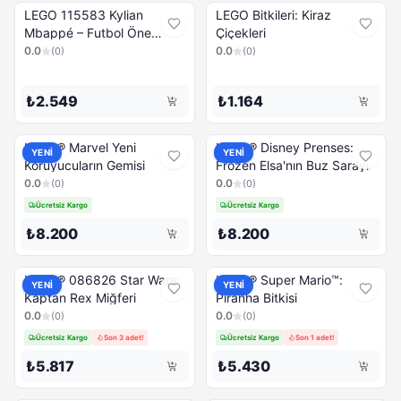
LEGO 115583 Kylian
LEGO Bitkileri: Kiraz
Mbappé – Futbol Öne
Çiçekleri
Çıkanlar
0.0
0.0
(
0
)
(
0
)
₺2.549
₺1.164
LEGO® Marvel Yeni
LEGO® Disney Prenses:
YENİ
YENİ
Koruyucuların Gemisi
Frozen Elsa'nın Buz Sarayı
0.0
0.0
(
0
)
(
0
)
Ücretsiz Kargo
Ücretsiz Kargo
₺8.200
₺8.200
LEGO® 086826 Star Wars:
LEGO® Super Mario™:
YENİ
YENİ
Kaptan Rex Miğferi
Piranha Bitkisi
0.0
0.0
(
0
)
(
0
)
Ücretsiz Kargo
Son 3 adet!
Ücretsiz Kargo
Son 1 adet!
₺5.817
₺5.430