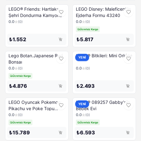
LEGO® Friends: Hartlake
LEGO Disney: Maleficent'in
Şehri Dondurma Kamyonu
Ejderha Formu 43240
0.0
0.0
(
0
)
(
0
)
Ücretsiz Kargo
₺1.552
₺5.817
Lego Botan.Japanese Red
LEGO® Bitkileri: Mini Orkide
YENİ
Bonsaı
0.0
0.0
(
0
)
(
0
)
Ücretsiz Kargo
₺4.876
₺2.493
LEGO Oyuncak Pokemon:
LEGO® 089257 Gabby’nin
YENİ
Pikachu ve Poke Topu
Bebek Evi
72152
0.0
0.0
(
0
)
(
0
)
Ücretsiz Kargo
Ücretsiz Kargo
₺15.789
₺6.593