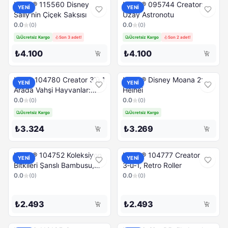
LEGO® 115560 Disney
LEGO® 095744 Creator:
YENİ
YENİ
Sally’nin Çiçek Saksısı
Uzay Astronotu
0.0
0.0
(
0
)
(
0
)
Ücretsiz Kargo
Son 3 adet!
Ücretsiz Kargo
Son 2 adet!
₺4.100
₺4.100
LEGO 104780 Creator 3'ü 1
LEGO® Disney Moana 2:
YENİ
YENİ
Arada Vahşi Hayvanlar:
Heihei
Panda Ailesi
0.0
0.0
(
0
)
(
0
)
Ücretsiz Kargo
Ücretsiz Kargo
₺3.324
₺3.269
LEGO® 104752 Koleksiyon
LEGO® 104777 Creator
YENİ
YENİ
Bitkileri Şanslı Bambusu,
3‑ü‑1, Retro Roller
325 Parça
0.0
0.0
(
0
)
(
0
)
₺2.493
₺2.493