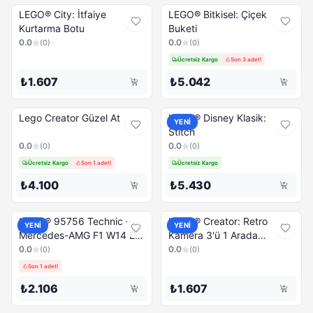
LEGO® City: İtfaiye
LEGO® Bitkisel: Çiçek
Kurtarma Botu
Buketi
0.0
0.0
(
0
)
(
0
)
Ücretsiz Kargo
Son 3 adet!
₺1.607
₺5.042
Lego Creator Güzel At
LEGO® Disney Klasik:
YENİ
Stitch
0.0
0.0
(
0
)
(
0
)
Ücretsiz Kargo
Son 1 adet!
Ücretsiz Kargo
₺4.100
₺5.430
LEGO® 95756 Technic –
LEGO® Creator: Retro
YENİ
YENİ
Mercedes-AMG F1 W14 E
Kamera 3'ü 1 Arada
Performance Geri Çekmeli
Oyuncak
0.0
0.0
(
0
)
(
0
)
Son 1 adet!
₺2.106
₺1.607