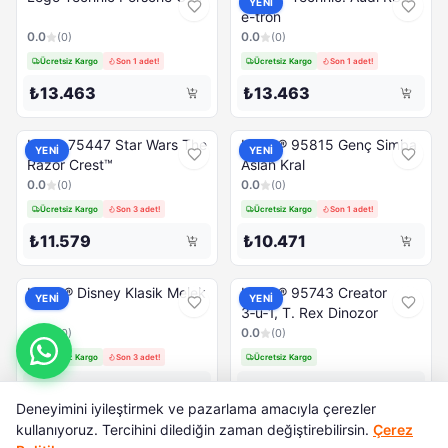
YENİ
e-tron
0.0
0.0
(
0
)
(
0
)
Ücretsiz Kargo
Son 1 adet!
Ücretsiz Kargo
Son 1 adet!
₺13.463
₺13.463
LEGO 75447 Star Wars The
LEGO® 95815 Genç Simba
YENİ
YENİ
Razor Crest™
Aslan Kral
0.0
0.0
(
0
)
(
0
)
Ücretsiz Kargo
Son 3 adet!
Ücretsiz Kargo
Son 1 adet!
₺11.579
₺10.471
LEGO® Disney Klasik Melek
LEGO® 95743 Creator
YENİ
YENİ
3‑ü‑1, T. Rex Dinozor
0.0
0.0
(
0
)
(
0
)
Ücretsiz Kargo
Son 3 adet!
Ücretsiz Kargo
₺5.430
₺5.042
Deneyimini iyileştirmek ve pazarlama amacıyla çerezler
kullanıyoruz. Tercihini dilediğin zaman değiştirebilirsin.
Çerez
LEGO® Technic:
LEGO® Icons: Alaca Balıkçıl
YENİ
YENİ