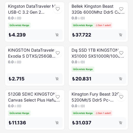
Kingston DataTraveler Max
Bellek Kingston Beast
USB-C 3.2 Gen 2
32Gb 6000Mhz Ddr5 Cl30
DTMAXA/512GB 512 GB
Kf560C30Bbe-32Tr
0.0
0.0
(
0
)
(
0
)
Flash Bellek
Ücretsiz Kargo
Ücretsiz Kargo
Son 1 adet!
₺4.239
₺37.722
KINGSTON DataTraveler
Dış SSD 1TB KINGSTON
Exodia S DTXS/256GB
XS1000 SXS1000R/1000G
Siyah/Turuncu 256GB USB
kırmızı
0.0
0.0
(
0
)
(
0
)
3.2 Memory Stick
Ücretsiz Kargo
₺2.715
₺20.831
512GB SDXC KINGSTON
Kinsgton Fury Beast 32Gb
Canvas Select Plus Hafıza
5200Mt/S Ddr5 Pc-
Kartı SDS3/512GB
Kf552C40Bb-32 Cl40
0.0
0.0
(
0
)
(
0
)
Dimm Blac
Ücretsiz Kargo
Ücretsiz Kargo
Son 1 adet!
₺11.136
₺31.037