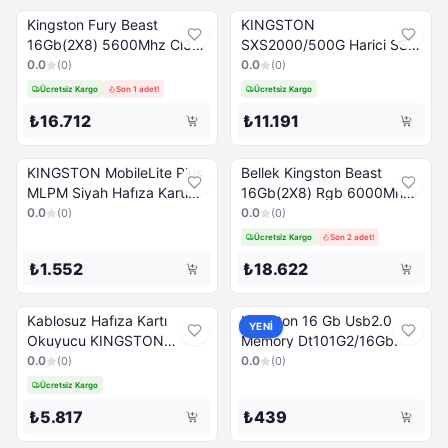
Kingston Fury Beast
KINGSTON
16Gb(2X8) 5600Mhz Cl36
SXS2000/500G Harici SSD,
Ddr5 Kf556C36Bbek2-
500GB
0.0
0.0
(
0
)
(
0
)
16Tr
Ücretsiz Kargo
Son 1 adet!
Ücretsiz Kargo
₺16.712
₺11.191
KINGSTON MobileLite Plus
Bellek Kingston Beast
MLPM Siyah Hafıza Kartı
16Gb(2X8) Rgb 6000Mhz
Okuyucu
Ddr5 Cl36
0.0
0.0
(
0
)
(
0
)
Kf560C36Bbeak2-1
Ücretsiz Kargo
Son 2 adet!
₺1.552
₺18.622
Kablosuz Hafıza Kartı
Kingston 16 Gb Usb2.0
YENİ
Okuyucu KINGSTON
Memory Dt101G2/16Gb.
MobilLite G3 MLWG3ER
0.0
0.0
(
0
)
(
0
)
Beyaz
Ücretsiz Kargo
₺5.817
₺439