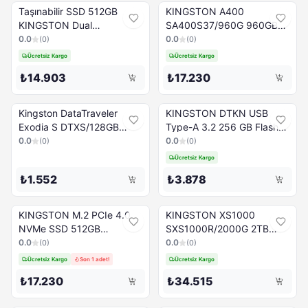
Taşınabilir SSD 512GB
KINGSTON A400
KINGSTON Dual
SA400S37/960G 960GB
SPSD/512GB kırmızı/siyah
SSD gri
0.0
0.0
(
0
)
(
0
)
Ücretsiz Kargo
Ücretsiz Kargo
₺14.903
₺17.230
Kingston DataTraveler
KINGSTON DTKN USB
Exodia S DTXS/128GB
Type-A 3.2 256 GB Flash
Siyah/Turuncu 128GB USB
Bellek
0.0
0.0
(
0
)
(
0
)
3.2 Bellek Çubuğu
Ücretsiz Kargo
₺1.552
₺3.878
KINGSTON M.2 PCIe 4.0
KINGSTON XS1000
NVMe SSD 512GB
SXS1000R/2000G 2TB
SKC3000S/512G
Harici SSD Kırmızı
0.0
0.0
(
0
)
(
0
)
Ücretsiz Kargo
Son 1 adet!
Ücretsiz Kargo
₺17.230
₺34.515