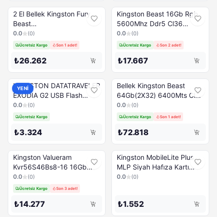
2 El Bellek Kingston Fury
Kingston Beast 16Gb Rgb
Beast
5600Mhz Ddr5 Cl36
64Gb(2X32Gb)3600Mhz
Kf556C36Bbea-16Tr
0.0
0.0
(
0
)
(
0
)
Ddr4 Kf436C18Bbak2
Ücretsiz Kargo
Son 1 adet!
Ücretsiz Kargo
Son 2 adet!
₺26.262
₺17.667
KINGSTON DATATRAVELER
Bellek Kingston Beast
YENİ
EXODIA G2 USB Flash
64Gb(2X32) 6400Mts Cl32
Bellek 256GB
Kf564C32Bbeak2/64Tr
0.0
0.0
(
0
)
(
0
)
Ddr5
Ücretsiz Kargo
Ücretsiz Kargo
Son 1 adet!
₺3.324
₺72.818
Kingston Valueram
Kingston MobileLite Plus
Kvr56S46Bs8-16 16Gb
MLP Siyah Hafıza Kartı
Ddr5 5600Mhz Cl46
Okuyucu
0.0
0.0
(
0
)
(
0
)
Notebook
Ücretsiz Kargo
Son 3 adet!
₺14.277
₺1.552