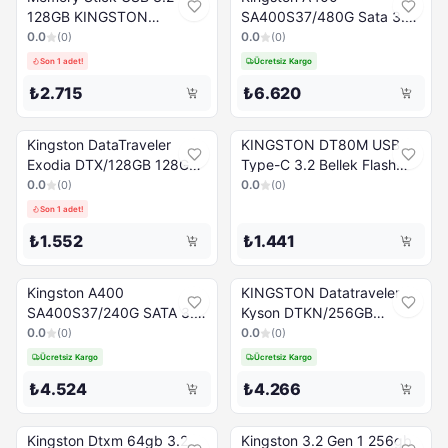
128GB KINGSTON
SA400S37/480G Sata 3.0
DataTraveler
2.5" 480 GB SSD Disk
0.0
0.0
(
0
)
(
0
)
DTSE9G3/128GB gold
Son 1 adet!
Ücretsiz Kargo
₺2.715
₺6.620
Kingston DataTraveler
KINGSTON DT80M USB
Exodia DTX/128GB 128GB
Type-C 3.2 Bellek Flash
USB 3.2 Gen1 Bellek
Sürücü 64 GB
0.0
0.0
(
0
)
(
0
)
Çubuğu Siyah
Son 1 adet!
₺1.552
₺1.441
Kingston A400
KINGSTON Datatraveler
SA400S37/240G SATA 3.0
Kyson DTKN/256GB
2.5" 240 GB SSD Disk
256GB USB 3.2 Gen1
0.0
0.0
(
0
)
(
0
)
Memory Stick gümüş
Ücretsiz Kargo
Ücretsiz Kargo
₺4.524
₺4.266
Kingston Dtxm 64gb 3.2
Kingston 3.2 Gen 1 256gb