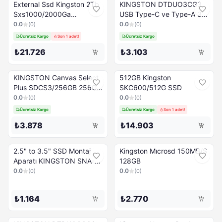
External Ssd Kingston 2Tb
KINGSTON DTDUO3CG3
Sxs1000/2000Ga
USB Type-C ve Type-A 3.2
1050/1000Mb/S
Flash Bellek 256 GB
0.0
0.0
(
0
)
(
0
)
Ücretsiz Kargo
Son 1 adet!
Ücretsiz Kargo
₺21.726
₺3.103
KINGSTON Canvas Select
512GB Kingston
Plus SDCS3/256GB 256GB
SKC600/512G SSD
MicroSDXC Hafıza Kartı +
0.0
0.0
(
0
)
(
0
)
SD Adaptörü
Ücretsiz Kargo
Ücretsiz Kargo
Son 1 adet!
₺3.878
₺14.903
2.5" to 3.5" SSD Montaj
Kingston Mıcrosd 150MB/S
Aparatı KINGSTON SNA-
128GB
BR2/35
0.0
0.0
(
0
)
(
0
)
₺1.164
₺2.770