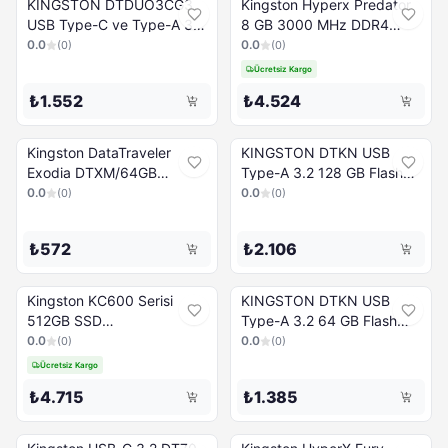
KINGSTON DTDUO3CG3
Kingston Hyperx Predator
USB Type-C ve Type-A 3.2
8 GB 3000 MHz DDR4
Flash Bellek 64 GB
CL15 Oyuncu PC Ram
0.0
0.0
(
0
)
(
0
)
Ücretsiz Kargo
₺1.552
₺4.524
Kingston DataTraveler
KINGSTON DTKN USB
Exodia DTXM/64GB
Type-A 3.2 128 GB Flash
USB3.2 64 GB Flash Bellek
Bellek
0.0
0.0
(
0
)
(
0
)
₺572
₺2.106
Kingston KC600 Serisi
KINGSTON DTKN USB
512GB SSD
Type-A 3.2 64 GB Flash
SKC600MS/512G mSATA
Bellek
0.0
0.0
(
0
)
(
0
)
550MB-500MBs, mSATA
Ücretsiz Kargo
₺4.715
₺1.385