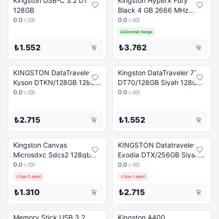
Kingston USB-C 3.2 DT70
Kingston HyperX Fury
128GB
Black 4 GB 2666 MHz
DDR4 CL15 Oyuncu PC
0.0
0.0
(
0
)
(
0
)
Ram
Ücretsiz Kargo
₺1.552
₺3.762
KINGSTON DataTraveler
Kingston DataTraveler 70
Kyson DTKN/128GB 128GB
DT70/128GB Siyah 128GB
Memory Stick USB 3.2
USB 3.2 Bellek Çubuğu
0.0
0.0
(
0
)
(
0
)
Gen1 Gümüş
₺2.715
₺1.552
Kingston Canvas
KINGSTON Datatraveler
Microsdxc Sdcs2 128gb
Exodia DTX/256GB Siyah
Hafıza Kartı
USB 3.2 Gen1 256GB
0.0
0.0
(
0
)
(
0
)
Bellek Çubuğu
Son 2 adet!
Son 1 adet!
₺1.310
₺2.715
Memory Stick USB 3.2
Kingston A400