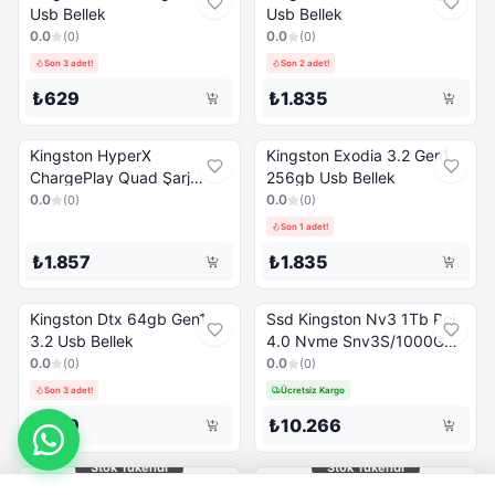
Usb Bellek
Usb Bellek
0.0
0.0
(
0
)
(
0
)
Son 3 adet!
Son 2 adet!
₺629
₺1.835
Kingston HyperX
Kingston Exodia 3.2 Gen1
ChargePlay Quad Şarj
256gb Usb Bellek
İstasyonu
0.0
0.0
(
0
)
(
0
)
Son 1 adet!
₺1.857
₺1.835
Kingston Dtx 64gb Gen1
Ssd Kingston Nv3 1Tb Pci
3.2 Usb Bellek
4.0 Nvme Snv3S/1000G
6000-4000 Mb/S
0.0
0.0
(
0
)
(
0
)
Son 3 adet!
Ücretsiz Kargo
₺629
₺10.266
Stok Tükendi
Stok Tükendi
KINGSTON Datatraveler
Kingston USB3.2 Se9 G3
YENİ