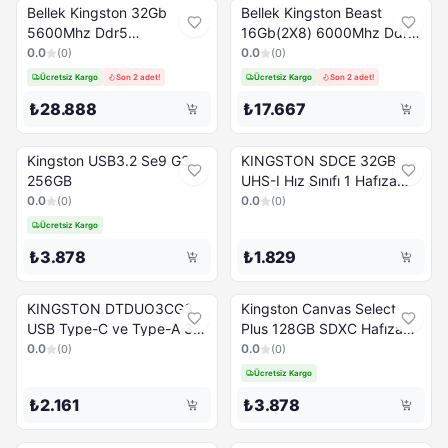
Bellek Kingston 32Gb
Bellek Kingston Beast
5600Mhz Ddr5
16Gb(2X8) 6000Mhz Ddr5
Kvr56S46Bd8-32
Cl36 Kf560C36Bbek2-
0.0
0.0
(
0
)
(
0
)
Notebook
16Tr
Ücretsiz Kargo
Son 2 adet!
Ücretsiz Kargo
Son 2 adet!
₺28.888
₺17.667
Kingston USB3.2 Se9 G3
KINGSTON SDCE 32GB
256GB
UHS-I Hız Sınıfı 1 Hafıza
Kartı
0.0
0.0
(
0
)
(
0
)
Ücretsiz Kargo
₺3.878
₺1.829
KINGSTON DTDUO3CG3
Kingston Canvas Select
USB Type-C ve Type-A 3.2
Plus 128GB SDXC Hafıza
Flash Bellek 128 GB
Kartı SDS3/128GB
0.0
0.0
(
0
)
(
0
)
Ücretsiz Kargo
₺2.161
₺3.878